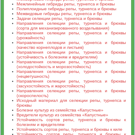
Межлинейные гибриды репы, турнепса и брюквы
Полиплоидные гибриды репы, турнепса и брюквы
Межвидовые гибриды репы, турнепса и брюквы
Задачи селекции репы, турнепса и брюквы
Направления селекции репы, турнепса и брюквы
(сорта для механизированного возделывания)
Направления селекции репы, турнепса и брюквы
(урожайность)
Направления селекции репы, турнепса и брюквы
(качество корнеплодов и листьев)
Направления селекции репы, турнепса и брюквы
(устойчивость к болезням и вредителям)
Направления селекции репы, турнепса и брюквы
(холодостойкость и морозостойкость)
Направления селекции репы, турнепса и брюквы
(нецветушность)
Направления селекции репы, турнепса и брюквы
(засухостойкость и жаростойкость)
Направления селекции репы, турнепса и брюквы
(скороспелость)
Исходный материал для селекции репы, турнепса и
брюквы
Болезни культур из семейства «Капустные»
Вредители культур из семейства «Капустные»
Устойчивость сортов репы, турнепса и брюквы к
болезням и вредителям
Устойчивость сортов репы, турнепса и брюквы к киле
Устойчивость сортов репы, турнепса и брюквы к