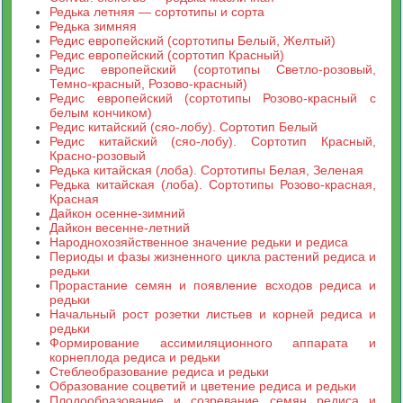
Редька летняя — сортотипы и сорта
Редька зимняя
Редис европейский (сортотипы Белый, Желтый)
Редис европейский (сортотип Красный)
Редис европейский (сортотипы Светло-розовый,
Темно-красный, Розово-красный)
Редис европейский (сортотипы Розово-красный с
белым кончиком)
Редис китайский (сяо-лобу). Сортотип Белый
Редис китайский (сяо-лобу). Сортотип Красный,
Красно-розовый
Редька китайская (лоба). Сортотипы Белая, Зеленая
Редька китайская (лоба). Сортотипы Розово-красная,
Красная
Дайкон осенне-зимний
Дайкон весенне-летний
Народнохозяйственное значение редьки и редиса
Периоды и фазы жизненного цикла растений редиса и
редьки
Прорастание семян и появление всходов редиса и
редьки
Начальный рост розетки листьев и корней редиса и
редьки
Формирование ассимиляционного аппарата и
корнеплода редиса и редьки
Стеблеобразование редиса и редьки
Образование соцветий и цветение редиса и редьки
Плодообразование и созревание семян редиса и