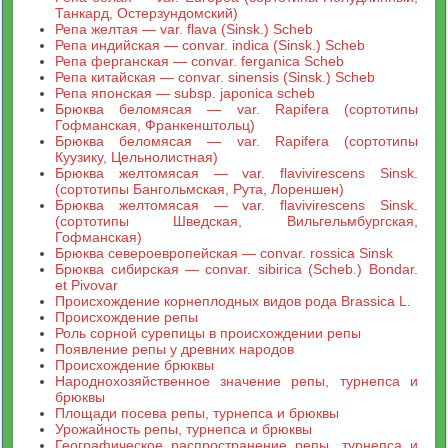
Танкард, Остерзундомский)
Репа желтая — var. flava (Sinsk.) Scheb
Репа индийская — convar. indica (Sinsk.) Scheb
Репа ферганская — convar. ferganica Scheb
Репа китайская — convar. sinensis (Sinsk.) Scheb
Репа японская — subsp. japonica scheb
Брюква беломясая — var. Rapifera (сортотипы
Гофманская, Франкенштольц)
Брюква беломясая — var. Rapifera (сортотипы
Куузику, Цельнолистная)
Брюква желтомясая — var. flavivirescens Sinsk.
(сортотипы Бангольмская, Рута, Лореншен)
Брюква желтомясая — var. flavivirescens Sinsk.
(сортотипы Шведская, Вильгельмбургская,
Гофманская)
Брюква североевропейская — convar. rossica Sinsk
Брюква сибирская — convar. sibirica (Scheb.) Bondar.
et Pivovar
Происхождение корнеплодных видов рода Brassica L.
Происхождение репы
Роль сорной сурепицы в происхождении репы
Появление репы у древних народов
Происхождение брюквы
Народнохозяйственное значение репы, турнепса и
брюквы
Площади посева репы, турнепса и брюквы
Урожайность репы, турнепса и брюквы
Географическое распространение репы, турнепса и