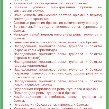
Химический состав органов растения брюквы
Влияние условий произрастания брюквы на
химический состав
Изменчивость химического состава брюквы в период
вегетации и хранения
Сортовые различия брюквы по химическому составу
Вегетативный период онтогенеза репы, турнепса и
брюквы
Репродуктивный период онтогенеза репы, турнепса и
брюквы
Генетические особенности репы, турнепса и брюквы
Наследование признаков репы, турнепса и брюквы
(окраска коры корнеплода)
Наследование признаков репы, турнепса и брюквы
(окраска мякоти)
Наследование признаков репы, турнепса и брюквы
(форма корнеплода)
Наследование признаков репы, турнепса и брюквы
(характер поверхности корнеплода, форма розетки и
пластинки листа)
Наследование признаков репы, турнепса и брюквы
(самонесовместимость)
Отдаленная гибридизация репы, турнепса и брюквы
Полиплоидия репы, турнепса и брюквы
Комбинационная способность репы, турнепса и
брюквы
Гетерозис и гибриды репы, турнепса и брюквы
Межсортовые гибриды репы, турнепса и брюквы