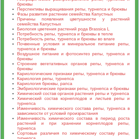
брюквы
Перспективы выращивания репы, турнепса и брюквы
Фазы развития растении семейства Капустных
Причины появления цветушности у растений
семейства Капустных
Биология цветения растений рода Brassica L
Потребность репы, турнепса и брюквы в тепле
Потребность репы, турнепса и брюквы во влаге
Почвенные условия и минеральное питание репы,
турнепса и брюквы
Воздушное питание и фотосинтез репы, турнепса и
брюквы
Строение вегетативных органов репы, турнепса и
брюквы
Кариологические признаки репы, турнепса и брюквы
Кариология репы, турнепса
Кариология брюквы, рапса
Эмбриологические признаки репы, турнепса и брюквы
Химический состав органов растения репы и турнепса
Химический состав корнеплодов и листьев репы и
турнепса
Изменчивость химического состава репы, турнепса в
зависимости от условий произрастания
Изменчивость химического состава в период роста
растений и при хранении корнеплодов репы,
турнепса
Сортовые различия по химическому составу репы,
турнепса