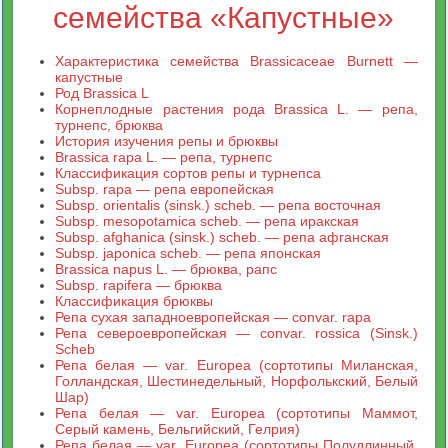
семейства «Капустные»
Характеристика семейства Brassicaceae Burnett —
капустные
Род Brassica L
Корнеплодные растения рода Brassica L. — репа,
турнепс, брюква
История изучения репы и брюквы
Brassica rapa L. — репа, турнепс
Классификация сортов репы и турнепса
Subsp. rapa — репа европейская
Subsp. orientalis (sinsk.) scheb. — репа восточная
Subsp. mesopotamica scheb. — репа иракская
Subsp. afghanica (sinsk.) scheb. — репа афганская
Subsp. japonica scheb. — репа японская
Brassica napus L. — брюква, рапс
Subsp. rapifera — брюква
Классификация брюквы
Репа сухая западноевропейская — convar. rapa
Репа североевропейская — convar. rossica (Sinsk.)
Scheb
Репа белая — var. Europea (сортотипы Миланская,
Голландская, Шестинедельный, Норфолькский, Белый
Шар)
Репа белая — var. Europea (сортотипы Маммот,
Серый камень, Бельгийский, Гелрия)
Репа белая — var. Europea (сортотипы Полудлинный,