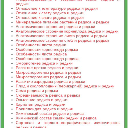
редьки
Отношение к температуре редиса и редьки
Отношение к свету редиса и редьки
Отношение к влаге редиса и редьки
Минеральное питание растений редиса и редьки
Анатомическое строение редиса и редьки
Анатомическое строение корнеплода редиса и редьки
Анатомическое строение листа редиса и редьки
Анатомическое строение стебля редиса и редьки
Особенности листа редьки
Особенности корнеплода редьки
Особенности листа редиса
Особенности корнеплода редиса
Эмбриогенез редиса и редьки
Развитие цветка редиса и редьки
Макроспорогенез редиса и редьки
Микроспорогенез редиса и редьки
Развитие зародыша редиса и редьки
Плод и околоплодник (перикарпий) редиса и редьки
Семя редиса и редьки
Скрещиваемость редиса и редьки
Опыление редиса и редьки
Кариотип редиса и редьки
Полиплоидия редиса и редьки
Химический состав редьки и редиса
Химический состав семян редьки и редиса
Сортовая и эколого-географическая изменчивость
редьки и редиса