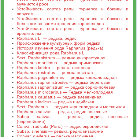
мучнистой росе
Устойчивость сортов репы, турнепса и брюквы к
вирусам
Устойчивость сортов репы, турнепса и брюквы к
болезням во время хранения корнеплодов
Устойчивость сортов репы, турнепса и брюквы к
вредителям
Raphanus L. — редька, редис
Происхождение культурных форм редьки
История изучения рода Raphanus (редька)
Классификация рода Raphanus L
Sect. Raphanistrum — редька дикорастущая
Raphanus maritimus — редька приморская
Raphanus landra — редька листовая
Raphanus rostratus — редька носатая
Raphanus pugioniformis — редька кинжаловидная
Raphanus raphanistroides — редька береговая
Raphanus raphanistrum — редька сорно-полевая
Raphanus microcarpus — Редька мелкоплодная
Raphanus caudatus — редька змеевидная
Raphanus indicus — редька индийская
Sect. Raphanus — редька корнеплодная и масличная
Raphanus sativus — редька, редис посевные
Subsp. sativus — редька, редис посевные
(европейские)
Convar. radicula (Pers.) — редис европейский
Subsp. sinensis — редька, редис китайские
Convar. oleiferus — редька масличная