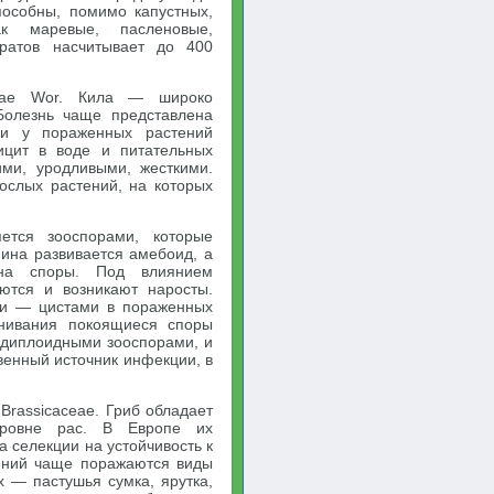
 способны, помимо капустных,
ак маревые, пасленовые,
тратов насчитывает до 400
icae Wor. Кила — широко
Болезнь чаще представлена
ии у пораженных растений
фицит в воде и питательных
ими, уродливыми, жесткими.
ослых растений, на которых
ется зооспорами, которые
яина развивается амебоид, а
 на споры. Под влиянием
аются и возникают наросты.
ми — цистами в пораженных
гнивания покоящиеся споры
 диплоидными зооспорами, и
венный источник инфекции, в
 Brassicaсеае. Гриб обладает
уровне рас. В Европе их
 селекции на устойчивость к
тений чаще поражаются виды
х — пастушья сумка, ярутка,