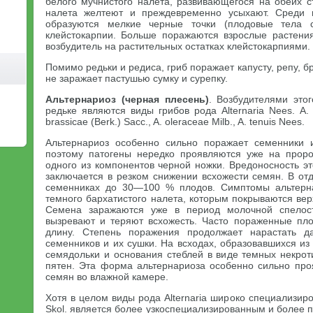
белого мучнистого налета, развивающегося на обеих с
налета желтеют и преждевременно усыхают. Среди 
образуются мелкие черные точки (плодовые тела 
клейстокарпии. Больше поражаются взрослые растени
возбудитель на растительных остатках клейстокарпиями.
Помимо редьки и редиса, гриб поражает капусту, репу, бр
не заражает пастушью сумку и сурепку.
Альтернариоз (черная плесень)
. Возбудителями это
редьке являются виды грибов рода Alternaria Nees. A. 
brassicae (Berk.) Sacc., A. oleraceae Milb., A. tenuis Nees.
Альтернариоз особенно сильно поражает семенники 
поэтому патогены нередко проявляются уже на проро
одного из компонентов черной ножки. Вредоносность э
заключается в резком снижении всхожести семян. В от
семенниках до 30—100 % плодов. Симптомы альтерн
темного бархатистого налета, которым покрываются вер
Семена заражаются уже в период молочной спелос
вызревают и теряют всхожесть. Часто пораженные пл
длину. Степень поражения продолжает нарастать д
семенников и их сушки. На всходах, образовавшихся и
семядольки и основания стеблей в виде темных некрот
пятен. Эта форма альтернариоза особенно сильно пр
семян во влажной камере.
Хотя в целом виды рода Alternaria широко специализиров
Skol. является более узкоспециализированным и более 