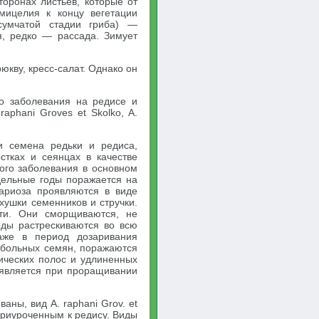
торонах листьев, которые от
мицелия к концу вегетации
сумчатой стадии гриба) —
я, редко — рассада. Зимует
юкву, кресс-салат. Однако он
го заболевания на редисе и
raphani Groves et Skolko, A.
и семена редьки и редиса,
стках и сеянцах в качестве
того заболевания в основном
дельные годы поражается на
ариоза проявляются в виде
хушки семенников и стручки.
ти. Они сморщиваются, не
оды растрескиваются во всю
аже в период дозаривания
з больных семян, поражаются
ических полос и удлиненных
оявляется при проращивании
аны, вид A. raphani Grov. et
приуроченным к редису. Виды