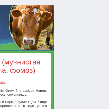
 (мучнистая
ла, фомоз)
ые»
is Grew. f. brassicae Hamm.
носы семенников.
 в жаркие сухие годы. Чаще
проявляются в виде густого