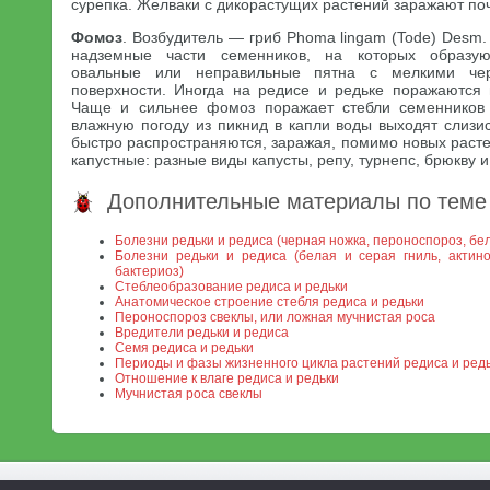
сурепка. Желваки с дикорастущих растений заражают поч
Фомоз
. Возбудитель — гриб Phoma lingam (Tode) Desm
надземные части семенников, на которых образую
овальные или неправильные пятна с мелкими че
поверхности. Иногда на редисе и редьке поражаются 
Чаще и сильнее фомоз поражает стебли семенников 
влажную погоду из пикнид в капли воды выходят слизи
быстро распространяются, заражая, помимо новых расте
капустные: разные виды капусты, репу, турнепс, брюкву и
Дополнительные материалы по теме
Болезни редьки и редиса (черная ножка, пероноспороз, бе
Болезни редьки и редиса (белая и серая гниль, актин
бактериоз)
Стеблеобразование редиса и редьки
Анатомическое строение стебля редиса и редьки
Пероноспороз свеклы, или ложная мучнистая роса
Вредители редьки и редиса
Семя редиса и редьки
Периоды и фазы жизненного цикла растений редиса и ред
Отношение к влаге редиса и редьки
Мучнистая роса свеклы
МСХА. Неофициальный сайт