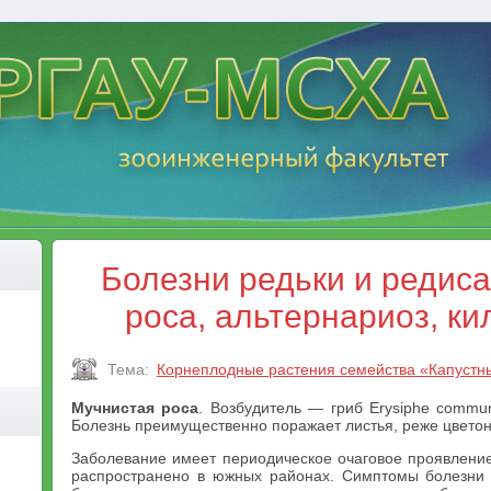
Болезни редьки и редиса
роса, альтернариоз, ки
Тема:
Корнеплодные растения семейства «Капустн
Мучнистая роса
. Возбудитель — гриб Erysiphe commun
Болезнь преимущественно поражает листья, реже цвето
Заболевание имеет периодическое очаговое проявление
распространено в южных районах. Симптомы болезни 