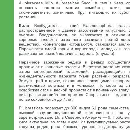
A. oleraceae Milb. A. brassicae Sacc., A. tenuis Nees.
поражать растения многих семейств, таких, к
сложноцветные, зонтичные. Круг питающих их субс
растений.
Кила
. Возбудитель — гриб Plasmodiophora brass
распространенное и давнее заболевание капустных. 
очагами. Вредоносность ее выражается в отмиран
корневых волосков, из-за чего возникает резкий де
веществах, корнеплоды истощаются, становятся мелк
Поражаются килой корни и корнеплоды молодых и взр
развиваются разной величины наросты (опухоли).
Первичное заражение редиса и редьки осуществля
проникают в корневые волоски. В клетках растения-хоз
затем многоядерный плазмодий, распадающийся
жизнедеятельности паразита ткани растений разраст
Зимует гриб в почве, сохраняясь покоящимися спора
растительных остатках и в желваках. По мере их с
освобождаются и весной прорастают в почвенную влагу
цикл развития гриба повторяется. Споры килы — единст
почве сохраняются до 7 лет.
PI. brassicae поражает до 300 видов 61 рода семейства
высокой внутрипопуляционной изменчивостью на 
зарегистрировано 16, в Северной Америке — 9. Проблема
киле актуальна во всем мире. Из культивируемых рас
капусты, редис, репа, брюква, турнепс, из дикорастущи