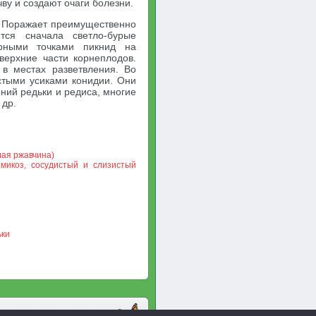
ву и создают очаги болезни.
. Поражает преимущественно
тся сначала светло-бурые
рными точками пикнид на
верхние части корнеплодов.
в местах разветвления. Во
стыми усиками конидии. Они
ний редьки и редиса, многие
 др.
лая ржавчина)
омикоз, сосудистый и слизистый
ьки