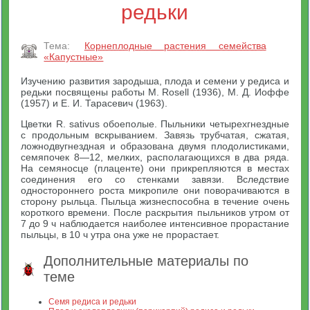
редьки
Тема:
Корнеплодные растения семейства
«Капустные»
Изучению развития зародыша, плода и семени у редиса и
редьки посвящены работы М. Rosell (1936), М. Д. Иоффе
(1957) и Е. И. Тарасевич (1963).
Цветки R. sativus обоеполые. Пыльники четырехгнездные
с продольным вскрыванием. Завязь трубчатая, сжатая,
ложнодвугнездная и образована двумя плодолистиками,
семяпочек 8—12, мелких, располагающихся в два ряда.
На семяносце (плаценте) они прикрепляются в местах
соединения его со стенками завязи. Вследствие
одностороннего роста микропиле они поворачиваются в
сторону рыльца. Пыльца жизнеспособна в течение очень
короткого времени. После раскрытия пыльников утром от
7 до 9 ч наблюдается наиболее интенсивное прорастание
пыльцы, в 10 ч утра она уже не прорастает.
Дополнительные материалы по
теме
Семя редиса и редьки