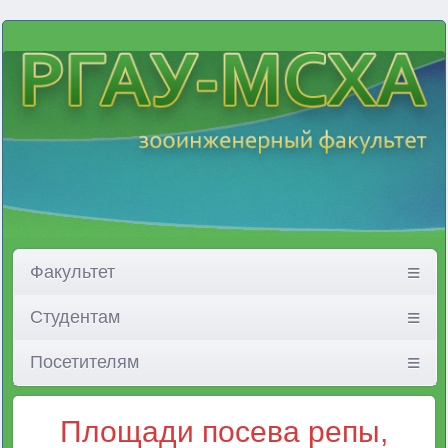
Факультет
Студентам
Посетителям
Площади посева репы,