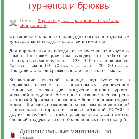
турнепса и брюквы
Тема:
Корнеплодные растения семейства
«Капустные»
Статистических данных о площадях посева по отдельным
культурам корнеплодных растений не имеется.
Для определения их исходят из количества реализуемых
семян. По таким расчетам выходит, что наибольшие
площади занимает турнепс— 125—140 тыс. га, кормовая
брюква — около 50—70 тыс. га, а репа — 20—30 тыс. га.
Площади столовой брюквы составляют около 6 тыс. га.
Возрастание посевной площади под турнепсом в
основном связано со значительным увеличением
пожнивных посевов для получения второго урожая
кормовой продукции. Некоторое снижение посевов репы
и столовой брюквы в сравнении с более ранними годами
можно объяснить возрастающим завозом ранних овощей
в центральные города из южных областей РСФСР и
других республик, а также расширением ассортимента
овощной продукции за счет более ценных видов овощей.
Дополнительные материалы по
теме