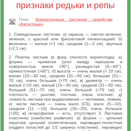
признаки редьки и репы
Тема:
Корнеплодные растения семейства
«Капустные»
1. Семядольные листочки: а) окраска — светло-зеленая,
зеленая, с красной или фиолетовой пигментацией; б)
величина — малые (<1 см), средние (1—2 см), крупные
(>2,1 см).
2. Розетка листьев (в фазу спелости корнеплода): а)
форма — прижатая (угол между черешком и
поверхностью земли <30°), раскидистая (0—60°),
прямостоячая (>60°); б) высота — очень малая (< 10 см),
малая (10—30 см), средняя (31—50 см), большая (51—
70 см), очень большая (>70 см); в) диаметр — очень
малый (<10 см), малый (10—30 см), средний (31—50 см),
большой (51—70 см), очень большой (>70 см); г)
плотность — рыхлая, плотная, очень плотная; д)
ломкость листьев при выдергивании — неломкие, ломкие;
е) число листьев — очень мало (С5), мало (5—10),
среднее (11 —15) большое (16—20), очень большое
(>20); ж) гетерофилия — есть, отсутствует. 3. Листовая
пластинка (наиболее развитая): а) форма — цельная
округлая, цельная эллиптическая, лировидно-лопастная
(надрез лопастей до 1/2 ширины пластинки), лировидно