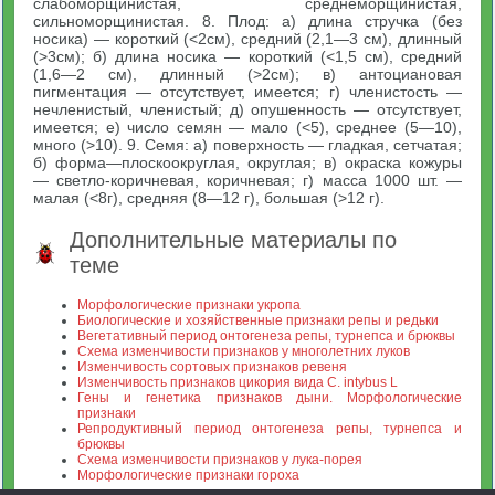
слабоморщинистая, среднеморщинистая,
сильноморщинистая. 8. Плод: а) длина стручка (без
носика) — короткий (<2см), средний (2,1—3 см), длинный
(>3см); б) длина носика — короткий (<1,5 см), средний
(1,6—2 см), длинный (>2см); в) антоциановая
пигментация — отсутствует, имеется; г) членистость —
нечленистый, членистый; д) опушенность — отсутствует,
имеется; е) число семян — мало (<5), среднее (5—10),
много (>10). 9. Семя: а) поверхность — гладкая, сетчатая;
б) форма—плоскоокруглая, округлая; в) окраска кожуры
— светло-коричневая, коричневая; г) масса 1000 шт. —
малая (<8г), средняя (8—12 г), большая (>12 г).
Дополнительные материалы по
теме
Морфологические признаки укропа
Биологические и хозяйственные признаки репы и редьки
Вегетативный период онтогенеза репы, турнепса и брюквы
Схема изменчивости признаков у многолетних луков
Изменчивость сортовых признаков ревеня
Изменчивость признаков цикория вида С. intybus L
Гены и генетика признаков дыни. Морфологические
признаки
Репродуктивный период онтогенеза репы, турнепса и
брюквы
Схема изменчивости признаков у лука-порея
Морфологические признаки гороха