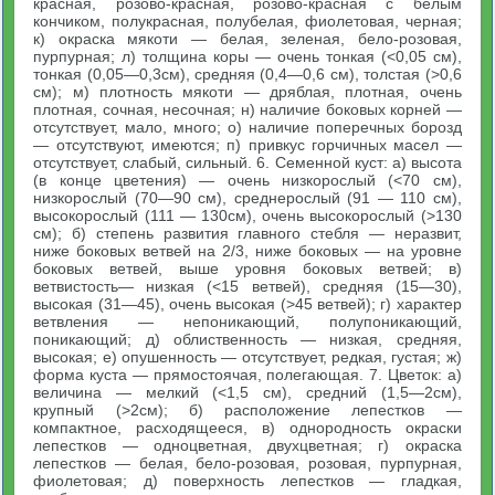
красная, розово-красная, розово-красная с белым
кончиком, полукрасная, полубелая, фиолетовая, черная;
к) окраска мякоти — белая, зеленая, бело-розовая,
пурпурная; л) толщина коры — очень тонкая (<0,05 см),
тонкая (0,05—0,3см), средняя (0,4—0,6 см), толстая (>0,6
см); м) плотность мякоти — дряблая, плотная, очень
плотная, сочная, несочная; н) наличие боковых корней —
отсутствует, мало, много; о) наличие поперечных борозд
— отсутствуют, имеются; п) привкус горчичных масел —
отсутствует, слабый, сильный. 6. Семенной куст: а) высота
(в конце цветения) — очень низкорослый (<70 см),
низкорослый (70—90 см), среднерослый (91 — 110 см),
высокорослый (111 — 130см), очень высокорослый (>130
см); б) степень развития главного стебля — неразвит,
ниже боковых ветвей на 2/3, ниже боковых — на уровне
боковых ветвей, выше уровня боковых ветвей; в)
ветвистость— низкая (<15 ветвей), средняя (15—30),
высокая (31—45), очень высокая (>45 ветвей); г) характер
ветвления — непоникающий, полупоникающий,
поникающий; д) облиственность — низкая, средняя,
высокая; е) опушенность — отсутствует, редкая, густая; ж)
форма куста — прямостоячая, полегающая. 7. Цветок: а)
величина — мелкий (<1,5 см), средний (1,5—2см),
крупный (>2см); б) расположение лепестков —
компактное, расходящееся, в) однородность окраски
лепестков — одноцветная, двухцветная; г) окраска
лепестков — белая, бело-розовая, розовая, пурпурная,
фиолетовая; д) поверхность лепестков — гладкая,