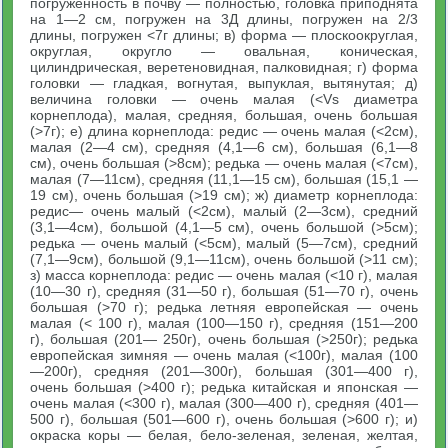
погруженность в почву — полностью, головка приподнята
на 1—2 см, погружен на 3Д длины, погружен на 2/3
длины, погружен <7г длины; в) форма — плоскоокруглая,
округлая, округло — овальная, коническая,
цилиндрическая, веретеновидная, палковидная; г) форма
головки — гладкая, вогнутая, выпуклая, вытянутая; д)
величина головки — очень малая (<Vs диаметра
корнеплода), малая, средняя, большая, очень большая
(>7г); е) длина корнеплода: редис — очень малая (<2см),
малая (2—4 см), средняя (4,1—6 см), большая (6,1—8
см), очень большая (>8см); редька — очень малая (<7см),
малая (7—11см), средняя (11,1—15 см), большая (15,1 —
19 см), очень большая (>19 см); ж) диаметр корнеплода:
редис— очень малый (<2см), малый (2—3см), средний
(3,1—4см), большой (4,1—5 см), очень большой (>5см);
редька — очень малый (<5см), малый (5—7см), средний
(7,1—9см), большой (9,1—11см), очень большой (>11 см);
з) масса корнеплода: редис — очень малая (<10 г), малая
(10—30 г), средняя (31—50 г), большая (51—70 г), очень
большая (>70 г); редька летняя европейская — очень
малая (< 100 г), малая (100—150 г), средняя (151—200
г), большая (201— 250г), очень большая (>250г); редька
европейская зимняя — очень малая (<100г), малая (100
—200г), средняя (201—300г), большая (301—400 г),
очень большая (>400 г); редька китайская и японская —
очень малая (<300 г), малая (300—400 г), средняя (401—
500 г), большая (501—600 г), очень большая (>600 г); и)
окраска коры — белая, бело-зеленая, зеленая, желтая,