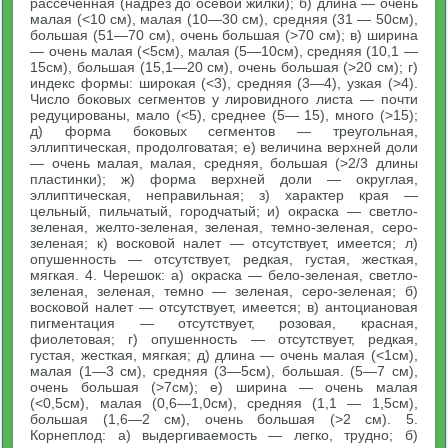
рассеченная (надрез до осевой жилки); б) длина — очень
малая (<10 см), малая (10—30 см), средняя (31 — 50см),
большая (51—70 см), очень большая (>70 см); в) ширина
— очень малая (<5см), малая (5—10см), средняя (10,1 —
15см), большая (15,1—20 см), очень большая (>20 см); г)
индекс формы: широкая (<3), средняя (3—4), узкая (>4).
Число боковых сегментов у лировидного листа — почти
редуцированы, мало (<5), среднее (5— 15), много (>15);
д) форма боковых сегментов — треугольная,
эллиптическая, продолговатая; е) величина верхней доли
— очень малая, малая, средняя, большая (>2/3 длины
пластинки); ж) форма верхней доли — округлая,
эллиптическая, неправильная; з) характер края —
цельный, пильчатый, городчатый; и) окраска — светло-
зеленая, желто-зеленая, зеленая, темно-зеленая, серо-
зеленая; к) восковой налет — отсутствует, имеется; л)
опушенность — отсутствует, редкая, густая, жесткая,
мягкая. 4. Черешок: а) окраска — бело-зеленая, светло-
зеленая, зеленая, темно — зеленая, серо-зеленая; б)
восковой налет — отсутствует, имеется; в) антоциановая
пигментация — отсутствует, розовая, красная,
фиолетовая; г) опушенность — отсутствует, редкая,
густая, жесткая, мягкая; д) длина — очень малая (<1см),
малая (1—3 см), средняя (3—5см), большая. (5—7 см),
очень большая (>7см); е) ширина — очень малая
(<0,5см), малая (0,6—1,0см), средняя (1,1 — 1,5см),
большая (1,6—2 см), очень большая (>2 см). 5.
Корнеплод: а) выдергиваемость — легко, трудно; б)