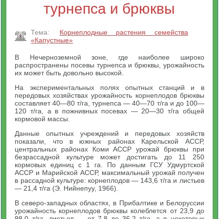
турнепса и брюквы
Тема:
Корнеплодные растения семейства
«Капустные»
В Нечерноземной зоне, где наиболее широко
распространены посевы турнепса и брюквы, урожайность
их может быть довольно высокой.
На экспериментальных полях опытных станций и в
передовых хозяйствах урожайность корнеплодов брюквы
составляет 40—80 т/га, турнепса — 40—70 т/га и до 100—
120 т/га, а в пожнивных посевах — 20—30 т/га общей
кормовой массы.
Данные опытных учреждений и передовых хозяйств
показали, что в южных районах Карельской АССР,
центральных районах Коми АССР урожай брюквы при
безрассадной культуре может достигать до 11 250
кормовых единиц с 1 га. По данным ГСУ Удмуртской
АССР и Марийской АССР, максимальный урожай получен
в рассадной культуре: корнеплодов — 143,6 т/га и листьев
— 21,4 т/га (Э. Нийнепуу, 1966).
В северо-западных областях, в Прибалтике и Белоруссии
урожайность корнеплодов брюквы колеблется от 23,9 до
98,0 т/га, листьев — от 7,8 до 36,2 т/га, а в некоторых