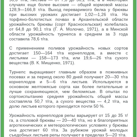
случаях еще более высокие — общей кормовой массы
128,9—166,8 т/га. Выход переваримого белка у брюквы
при высоких урожаях достигает 1,02—1,26 т/га. На
торфяно-болотистых почвах в Архангельской области
урожайность брюквы (сорт Красносельская) колебалась
от 64,8 до 90,1 т/га (Г. А. Молочко, 1971), а в Минской
области урожайность турнепса в среднем за 3 года
составила 78,6 т/га.
С применением поливов урожайность новых сортов
достигает 150—164 т/га корнеплодов, а вместе с
листьями — 158—173 т/га, или 19,6—26 т/га сухого
вещества (В. К. Мищенко, 1971).
Турнепс выращивают главным образом в пожнивных
посевах и за период около 80 дней получают 20—30 т/га
корнеплодов и 5—6 т/га листьев. Используются в
основном желтомясые сорта как более питательные и
лучше сохраняющиеся, чем беломясые. В опытах по
сортоиспытанию средняя урожайность общей массы
составляла 50,7 т/га, а сухого вещества — 4,2 т/га, на
долю листьев которого приходится почти 50 %.
Урожайность корнеплодов репы варьирует от 15 до 35 т/
га, а столовой брюквы — 20—40 т/га, но в благоприятных
агротехнических и метеорологических условиях у брюквы
она достигает 60 т/га. За рубежом урожай молодых
съедобных листьев репы получают в пределах 5—20 т/га.