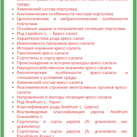
среды
Химический состав портулака
Анатомические особенности листьев портулака
Цитологические и эмбриологические особенности
портулака
Основные задачи и направление селекции портулака
Род Lepidium L. – Кресс-салат
Характеристика рода кресс-салат
Изменчивость признаков кресс-салата
История изучения кресс-салата
Таксономия кресс-салата
Сортотипы и сорта кресс-салата
Происхождение и история культуры кресс-салата
Народнохозяйственное значение кресс-салата
Биологические особенности кресс-салата и
отношение к условиям среды
Химический состав кресс-салата
Анатомическое строение вегетативных органов кресс-
салата
Направления и методы селекции кресс-салата
Род Anethum L. Укроп
Классификация рода Anethum L. (укроп)
Внутривидовая классификация укропа Anethum
Graveolens L
Сортотипы и сорта укропа (A. graveolens var.
graveolens)
Сортотипы и сорта укропа (A. graveolens var.
Parvifolium Koren.)