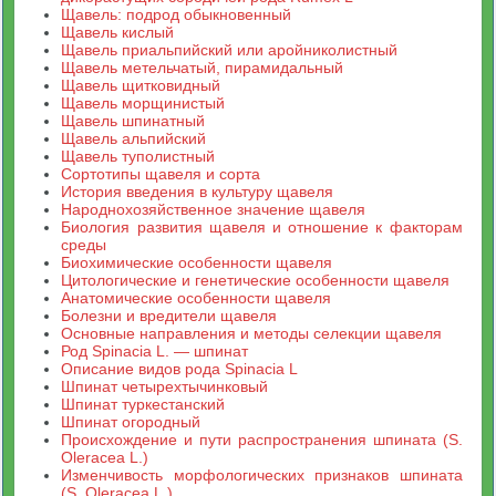
Щавель: подрод обыкновенный
Щавель кислый
Щавель приальпийский или аройниколистный
Щавель метельчатый, пирамидальный
Щавель щитковидный
Щавель морщинистый
Щавель шпинатный
Щавель альпийский
Щавель туполистный
Сортотипы щавеля и сорта
История введения в культуру щавеля
Народнохозяйственное значение щавеля
Биология развития щавеля и отношение к факторам
среды
Биохимические особенности щавеля
Цитологические и генетические особенности щавеля
Анатомические особенности щавеля
Болезни и вредители щавеля
Основные направления и методы селекции щавеля
Род Spinacia L. — шпинат
Описание видов рода Spinacia L
Шпинат четырехтычинковый
Шпинат туркестанский
Шпинат огородный
Происхождение и пути распространения шпината (S.
Oleracea L.)
Изменчивость морфологических признаков шпината
(S. Oleracea L.)