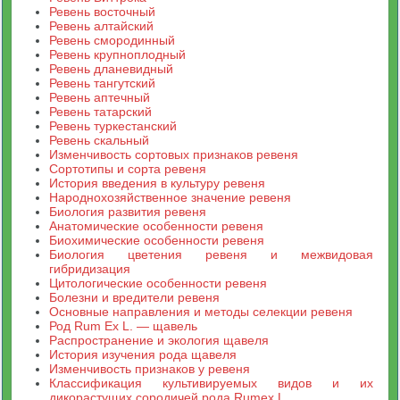
Ревень восточный
Ревень алтайский
Ревень смородинный
Ревень крупноплодный
Ревень дланевидный
Ревень тангутский
Ревень аптечный
Ревень татарский
Ревень туркестанский
Ревень скальный
Изменчивость сортовых признаков ревеня
Сортотипы и сорта ревеня
История введения в культуру ревеня
Народнохозяйственное значение ревеня
Биология развития ревеня
Анатомические особенности ревеня
Биохимические особенности ревеня
Биология цветения ревеня и межвидовая
гибридизация
Цитологические особенности ревеня
Болезни и вредители ревеня
Основные направления и методы селекции ревеня
Род Rum Ex L. — щавель
Распространение и экология щавеля
История изучения рода щавеля
Изменчивость признаков у ревеня
Классификация культивируемых видов и их
дикорастущих сородичей рода Rumex L