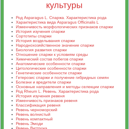
культуры
Род Asparagus L. Спаржа. Характеристика рода
Характеристика вида Asparagus Officinalis L
Изменчивость морфологических признаков спаржи
История изучения спаржи
Сортотипы спаржи
История возделывания спаржи
Народнохозяйственное значение спаржи
Биология развития спаржи
Отношение спаржи к условиям среды
Химический состав побегов спаржи
Анатомические особенности спаржи
Цитологические особенности спаржи
Генетические особенности спаржи
Гетерозис спаржи и получение гибридных семян
Болезни и вредители спаржи
Основные направления и методы селекции спаржи
Род Rheum L. Ревень. Характеристика рода
История изучения ревеня
Изменчивость признаков ревеня
Классификация ревеня
Ревень черноморский
Ревень волнистый
Ревень компактный
Ревень Эмоди
Ревень Виттрока