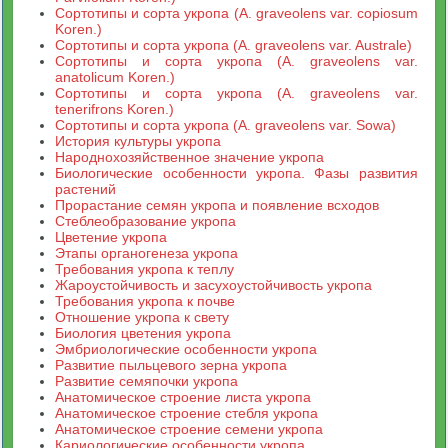
Сортотипы и сорта укропа (A. graveolens var. copiosum
Koren.)
Сортотипы и сорта укропа (A. graveolens var. Australe)
Сортотипы и сорта укропа (A. graveolens var.
anatolicum Koren.)
Сортотипы и сорта укропа (A. graveolens var.
tenerifrons Koren.)
Сортотипы и сорта укропа (A. graveolens var. Sowa)
История культуры укропа
Народнохозяйственное значение укропа
Биологические особенности укропа. Фазы развития
растений
Прорастание семян укропа и появление всходов
Стеблеобразование укропа
Цветение укропа
Этапы органогенеза укропа
Требования укропа к теплу
Жароустойчивость и засухоустойчивость укропа
Требования укропа к почве
Отношение укропа к свету
Биология цветения укропа
Эмбриологические особенности укропа
Развитие пыльцевого зерна укропа
Развитие семяпочки укропа
Анатомическое строение листа укропа
Анатомическое строение стебля укропа
Анатомическое строение семени укропа
Кариологические особенности укропа