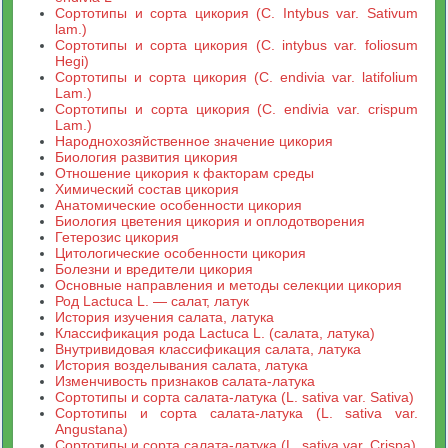
Сортотипы и сорта цикория (C. Intybus var. Sativum
lam.)
Сортотипы и сорта цикория (С. intybus var. foliosum
Hegi)
Сортотипы и сорта цикория (С. endivia var. latifolium
Lam.)
Сортотипы и сорта цикория (С. endivia var. crispum
Lam.)
Народнохозяйственное значение цикория
Биология развития цикория
Отношение цикория к факторам среды
Химический состав цикория
Анатомические особенности цикория
Биология цветения цикория и оплодотворения
Гетерозис цикория
Цитологические особенности цикория
Болезни и вредители цикория
Основные направления и методы селекции цикория
Род Lactuca L. — салат, латук
История изучения салата, латука
Классификация рода Lactuca L. (салата, латука)
Внутривидовая классификация салата, латука
История возделывания салата, латука
Изменчивость признаков салата-латука
Сортотипы и сорта салата-латука (L. sativa var. Sativa)
Сортотипы и сорта салата-латука (L. sativa var.
Angustana)
Сортотипы и сорта салата-латука (L. sativa var. Crispa)