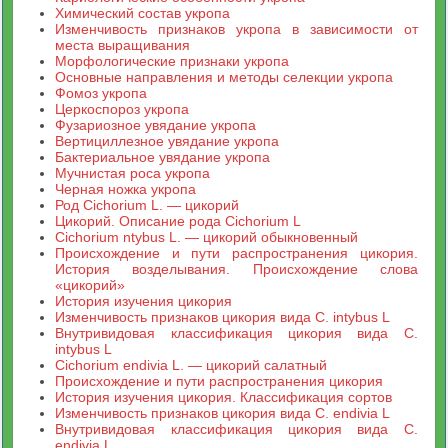
Химический состав укропа
Изменчивость признаков укропа в зависимости от
места выращивания
Морфологические признаки укропа
Основные направления и методы селекции укропа
Фомоз укропа
Церкоспороз укропа
Фузариозное увядание укропа
Вертициллезное увядание укропа
Бактериальное увядание укропа
Мучнистая роса укропа
Черная ножка укропа
Род Cichorium L. — цикорий
Цикорий. Описание рода Cichorium L
Cichorium ntybus L. — цикорий обыкновенный
Происхождение и пути распространения цикория.
История возделывания. Происхождение слова
«цикорий»
История изучения цикория
Изменчивость признаков цикория вида С. intybus L
Внутривидовая классификация цикория вида С.
intybus L
Cichorium endivia L. — цикорий салатный
Происхождение и пути распространения цикория
История изучения цикория. Классификация сортов
Изменчивость признаков цикория вида С. endivia L
Внутривидовая классификация цикория вида С.
endivia L