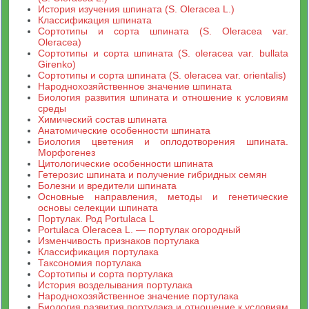
История изучения шпината (S. Oleracea L.)
Классификация шпината
Cортотипы и сорта шпината (S. Oleracea var.
Oleracea)
Cортотипы и сорта шпината (S. oleracea var. bullata
Girenko)
Cортотипы и сорта шпината (S. oleracea var. orientalis)
Народнохозяйственное значение шпината
Биология развития шпината и отношение к условиям
среды
Химический состав шпината
Анатомические особенности шпината
Биология цветения и оплодотворения шпината.
Морфогенез
Цитологические особенности шпината
Гетерозис шпината и получение гибридных семян
Болезни и вредители шпината
Основные направления, методы и генетические
основы селекции шпината
Портулак. Род Portulaca L
Portulaca Oleracea L. — портулак огородный
Изменчивость признаков портулака
Классификация портулака
Таксономия портулака
Сортотипы и сорта портулака
История возделывания портулака
Народнохозяйственное значение портулака
Биология развития портулака и отношение к условиям