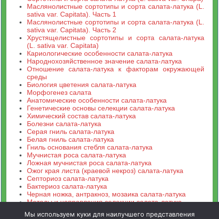
Маслянолистные сортотипы и сорта салата-латука (L.
sativa var. Capitata). Часть 1
Маслянолистные сортотипы и сорта салата-латука (L.
sativa var. Capitata). Часть 2
Хрустящелистные сортотипы и сорта салата-латука
(L. sativa var. Capitata)
Кариологические особенности салата-латука
Народнохозяйственное значение салата-латука
Отношение салата-латука к факторам окружающей
среды
Биология цветения салата-латука
Морфогенез салата
Анатомические особенности салата-латука
Генетические основы селекции салата-латука
Химический состав салата-латука
Болезни салата-латука
Серая гниль салата-латука
Белая гниль салата-латука
Гниль основания стебля салата-латука
Мучнистая роса салата-латука
Ложная мучнистая роса салата-латука
Ожог края листа (краевой некроз) салата-латука
Септориоз салата-латука
Бактериоз салата-латука
Черная ножка, антракноз, мозаика салата-латука
Методы и направления селекции салата-латука
Мы используем куки для наилучшего представления