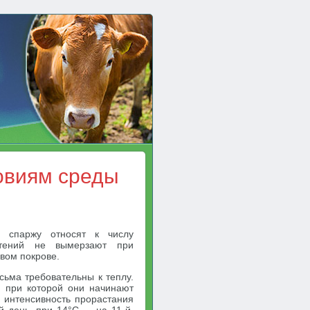
овиям среды
 спаржу относят к числу
стений не вымерзают при
вом покрове.
сьма требовательны к теплу.
, при которой они начинают
 интенсивность прорастания