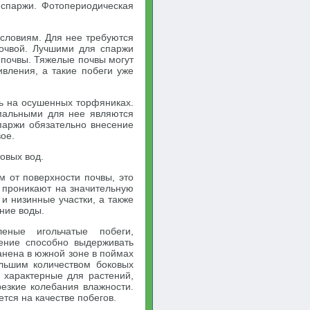
 спаржи. Фотопериодическая
словиям. Для нее требуются
очвой. Лучшими для спаржи
 почвы. Тяжелые почвы могут
вления, а такие побеги уже
ь на осушенных торфяниках.
мальными для нее являются
паржи обязательно внесение
ое.
овых вод.
 от поверхности почвы, это
и проникают на значительную
и низинные участки, а также
нние воды.
еные игольчатые побеги,
ение способно выдерживать
анена в южной зоне в поймах
ольшим количеством боковых
 характерные для растений,
резкие колебания влажности.
тся на качестве побегов.