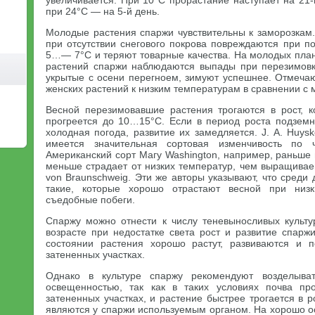
увеличивается. При 10°С прорастание наступает на 21-
при 24°С — на 5-й день.
Молодые растения спаржи чувствительны к заморозкам.
при отсутствии снегового покрова повреждаются при 
5…— 7°С и теряют товарные качества. На молодых план
растений спаржи наблюдаются выпады при перезимовк
укрытые с осени перегноем, зимуют успешнее. Отмеча
женских растений к низким температурам в сравнении с 
Весной перезимовавшие растения трогаются в рост, 
прогреется до 10…15°С. Если в период роста подземн
холодная погода, развитие их замедляется. J. A. Huysk
имеется значительная сортовая изменчивость по ч
Американский сорт Магу Washington, например, раньше 
меньше страдает от низких температур, чем выращива
von Braunschweig. Эти же авторы указывают, что сред
такие, которые хорошо отрастают весной при низ
съедобные побеги.
Спаржу можно отнести к числу теневыносливых культ
возрасте при недостатке света рост и развитие спарж
состоянии растения хорошо растут, развиваются и 
затененных участках.
Однако в культуре спаржу рекомендуют возделыва
освещенностью, так как в таких условиях почва пр
затененных участках, и растение быстрее трогается в р
являются у спаржи используемым органом. На хорошо о