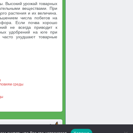
ы. Высокий урожай товарных
тательными веществами. При
ого растения и их величина.
ньшением числа побегов на
сфора. Если почва хорошо
ний не всегда приводит к
ных удобрений на юге при
 часто ухудшают товарные
ы
словиям среды
ды