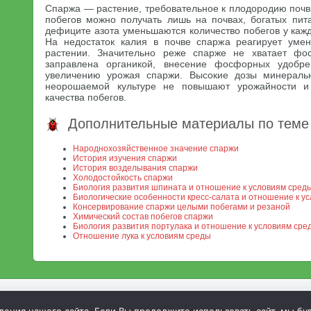
Спаржа — растение, требовательное к плодородию почв
побегов можно получать лишь на почвах, богатых пи
дефиците азота уменьшаются количество побегов у кажд
На недостаток калия в почве спаржа реагирует уме
растении. Значительно реже спарже не хватает фо
заправлена органикой, внесение фосфорных удобре
увеличению урожая спаржи. Высокие дозы минераль
неорошаемой культуре не повышают урожайности и
качества побегов.
Дополнительные материалы по теме
Народнохозяйственное значение спаржи
История изучения спаржи
История возделывания спаржи
Холодостойкость спаржи
Биология развития шпината и отношение к условиям сред
Биологические особенности кресс-салата и отношение к у
Консервирование спаржи целыми побегами и резаной
Химический состав побегов спаржи
Биология развития портулака и отношение к условиям сре
Отношение лука к условиям среды
МСХА. Неофициальный сайт