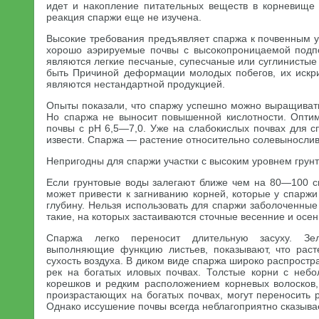
идет и накопление питательных веществ в корневище
реакция спаржи еще не изучена.
Высокие требования предъявляет спаржа к почвенным у
хорошо аэрируемые почвы с высокопроницаемой подп
являются легкие песчаные, супесчаные или суглинистые
быть Причиной деформации молодых побегов, их искри
являются нестандартной продукцией.
Опыты показали, что спаржу успешно можно выращиват
Но спаржа не выносит повышенной кислотности. Опти
почвы с рН 6,5—7,0. Уже на слабокислых почвах для с
извести. Спаржа — растение относительно солевынослив
Непригодны для спаржи участки с высоким уровнем грунт
Если грунтовые воды залегают ближе чем на 80—100 см
может привести к загниванию корней, которые у спарж
глубину. Нельзя использовать для спаржи заболоченные 
такие, на которых застаиваются сточные весенние и осе
Спаржа легко переносит длительную засуху. Зел
выполняющие функцию листьев, показывают, что раст
сухость воздуха. В диком виде спаржа широко распростр
рек на богатых иловых почвах. Толстые корни с неб
корешков и редким расположением корневых волосков,
произрастающих на богатых почвах, могут переносить 
Однако иссушение почвы всегда неблагоприятно сказывае