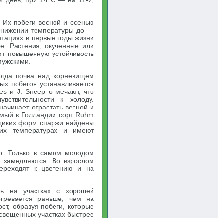
й день, при 14°С — на 11-й,
 Их побеги весной и осенью
понижении температуры до —
тациях в первые годы жизни
е. Растения, окученные или
ют повышенную устойчивость
мужскими.
когда почва над корневищем
ых побегов устанавливается
es и J. Sneep отмечают, что
увствительности к холоду.
начинает отрастать весной и
емый в Голландии сорт Ruhm
и диких форм спаржи найдены
ких температурах и имеют
ур. Только в самом молодом
и замедляются. Во взрослом
переходят к цветению и на
ть на участках с хорошей
огревается раньше, чем на
ост, образуя побеги, которые
свещенных участках быстрее