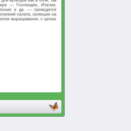
ля культуры как в поле, так
мира — Голландии, Италии,
Японии и др. — проводятся
олезней салата, селекции на
ологии выращивания, с целью