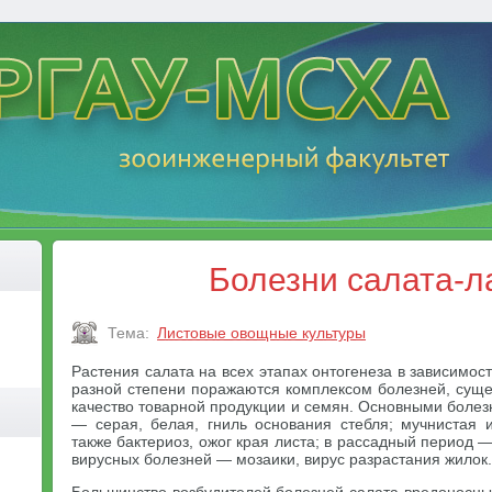
Болезни салата-л
Тема:
Листовые овощные культуры
Растения салата на всех этапах онтогенеза в зависимос
разной степени поражаются комплексом болезней, сущ
качество товарной продукции и семян. Основными болез
— серая, белая, гниль основания стебля; мучнистая 
также бактериоз, ожог края листа; в рассадный период —
вирусных болезней — мозаики, вирус разрастания жилок.