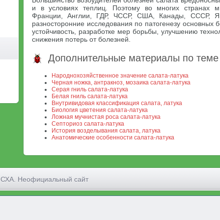
Большинство возбудителей болезней салата вредоносны д
и в условиях теплиц. Поэтому во многих странах 
Франции, Англии, ГДР, ЧССР, США, Канады, СССР, 
разносторонние исследования по патогенезу основных б
устойчивость, разработке мер борьбы, улучшению техн
снижения потерь от болезней.
Дополнительные материалы по теме
Народнохозяйственное значение салата-латука
Черная ножка, антракноз, мозаика салата-латука
Серая гниль салата-латука
Белая гниль салата-латука
Внутривидовая классификация салата, латука
Биология цветения салата-латука
Ложная мучнистая роса салата-латука
Септориоз салата-латука
История возделывания салата, латука
Анатомические особенности салата-латука
МСХА. Неофициальный сайт