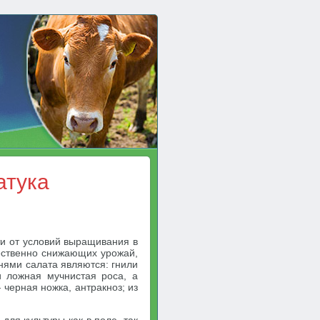
атука
ти от условий выращивания в
ественно снижающих урожай,
нями салата являются: гнили
и ложная мучнистая роса, а
 черная ножка, антракноз; из