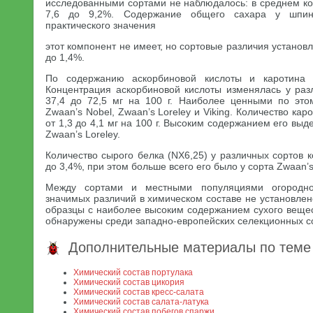
исследованными сортами не наблюдалось: в среднем ко
7,6 до 9,2%. Содержание общего сахара у шпин
практического значения
этот компонент не имеет, но сортовые различия установ
до 1,4%.
По содержанию аскорбиновой кислоты и каротина 
Концентрация аскорбиновой кислоты изменялась у раз
37,4 до 72,5 мг на 100 г. Наиболее ценными по это
Zwaan’s Nobel, Zwaan’s Loreley и Viking. Количество ка
от 1,3 до 4,1 мг на 100 г. Высоким содержанием его вы
Zwaan’s Loreley.
Количество сырого белка (NX6,25) у различных сортов к
до 3,4%, при этом больше всего его было у сорта Zwaan’s
Между сортами и местными популяциями огородно
значимых различий в химическом составе не установлен
образцы с наиболее высоким содержанием сухого вещес
обнаружены среди западно-европейских селекционных с
Дополнительные материалы по теме
Химический состав портулака
Химический состав цикория
Химический состав кресс-салата
Химический состав салата-латука
Химический состав побегов спаржи