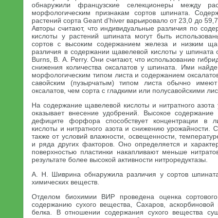
обнаружили французские селекционеры между ра
морфологическим признакам сортов шпината. Содер
растений сорта Geant d’hiver варьировало от 23,0 до 59,7
Авторы считают, что индивидуальные различия по сод
кислоты у растений шпината могут быть использован
сортов с высоким содержанием железа и низким ща
различия в содержании щавелевой кислоты у шпината от
Burns, В. A. Perry. Они считают, что использование гибр
снижения количества оксалатов у шпината. Ими найд
морфологическим типом листа и содержанием оксалатов
савойским (пузырчатым) типом листа обычно имеют
оксалатов, чем сорта с гладкими или полусавойскими ли
На содержание щавелевой кислоты и нитратного азота
оказывает внесение удобрений. Высокое содержание 
дефиците форфора способствует концентрации в л
кислоты и нитратного азота и снижению урожайности. 
также от условий влажности, освещенности, температу
и ряда других факторов. Оно определяется и характер
поверхностью пластинки накапливают меньше нитратов
результате более высокой активности нитроредуктазы.
А. Н. Шиврина обнаружила различия у сортов шпинат
химических веществ.
Отделом биохимии ВИР проведена оценка сортового
содержанию сухого вещества, Сахаров, аскорбиновой 
белка. В отношении содержания сухого вещества су