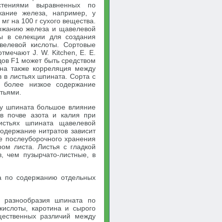
стениями выравненных по
жание железа, например, у
 мг на 100 г сухого вещества.
ержанию железа и щавелевой
ы в селекции для создания
велевой кислоты. Сортовые
мечают J. W. Kitchen, Е. Е.
идов F1 может быть средством
ена также корреляция между
 в листьях шпината. Сорта с
 более низкое содержание
стьями.
 у шпината большое влияние
в почве азота и калия при
истьях шпината щавелевой
Содержание нитратов зависит
ре послеуборочного хранения
ом листа. Листья с гладкой
, чем пузырчато-листные, в
а по содержанию отдельных
 разнообразия шпината по
кислоты, каротина и сырого
щественных различий между