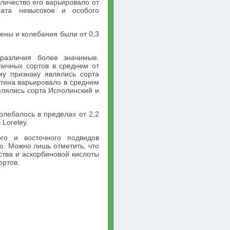
личество его варьировало от
ата невысокое и особого
лены и колебания были от 0,3
различия более значимые.
личных сортов в среднем от
му признаку являлись сорта
ротина варьировало в среднем
делялись сорта Исполинский и
олебалось в пределах от 2,2
 Loreley.
го и восточного подвидов
о. Можно лишь отметить, что
тва и аскорбиновой кислоты
ортов.