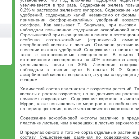
установлено, что под влиянием подкормки йодисты
увеличивается в три раза. Содержание железа повыш
0,2%-м раствором железного купороса. Содержание кал
удобрений, содержащих калий, независимо от формы 
применении фосфорно-калийных удобрений возраст
фосфора. Как указывает Т. Sugawara, при высоком
наблюдали повышенное содержание аскорбиновой кисл
Стрельниковой при выращивании шпината в вегетационн
особенно азотно-калийные (сернокислый аммон
аскорбиновой кислоты в листьях. Отмечено увеличен
внесении азотных удобрений. Содержание в шпинате ас
также с интенсивностью освещенности. В опытах 
интенсивности освещенности на 40% количество аско
уменьшалось почти на 30%. Изменение содержан
наблюдали в течение суток. В опытах В. Ф. Коряк
аскорбиновой кислоты возрастало, а утром следующего 
вечером.
Химический состав изменяется с возрастом растений. Т
кислоты с ростом возрастает, но по достижении расте
начинает сокращаться. Содержание каротина в листья
Мурри, также повышалось по мере роста, и наибольшее
на период цветения, после чего количество каротина в л
Содержание аскорбиновой кислоты различно в пред
пластинке листьев, чем в черешках; в листьях верхнего я
В пределах одного и того же сорта отдельные растения
составу. Существенные различия по содержанию же