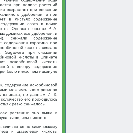
м калием содержание йода
ается при поливе растений
ия возрастает при внесении
калийного удобрения, а при
ает в листьях содержание
 содержании азота в почве
оты. Однако в опытах Р. А.
ых домиках все удобрения, и
ий), снижали содержание
ие содержания каротина при
корбиновой кислоты связано
Т. Sugawara при снижении
рбиновой кислоты в шпинате
ия аскорбиновой кислоты
иной к вечеру содержание
дня было ниже, чем накануне
ак, содержание аскорбиновой
ниями максимального размера
х шпината, по данным И. К.
 количество его приходилось
истьях резко снижалось.
елах растения: оно выше в
руса выше, чем нижнего.
 различаются по химическому
леза и щавелевой кислоты