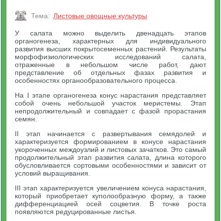
Тема:
Листовые овощные культуры
У салата можно выделить двенадцать этапов
органогенеза, характерных для индивидуального
развития высших покрытосеменных растений. Результаты
морфофизиологических исследований салата,
отраженные в небольшом числе работ, дают
представление об отдельных фазах развития и
особенностях органообразовательного процесса.
На I этапе органогенеза конус нарастания представляет
собой очень небольшой участок меристемы. Этап
непродолжительный и совпадает с фазой прорастания
семян.
II этап начинается с развертывания семядолей и
характеризуется формированием в конусе нарастания
укороченных междоузлий и листовых зачатков. Это самый
продолжительный этап развития салата, длина которого
обусловливается сортовыми особенностями и зависит от
условий выращивания.
III этап характеризуется увеличением конуса нарастания,
который приобретает куполообразную форму, а также
дифференциацией осей соцветия. В точке роста
появляются редуцированные листья.