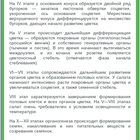
На IV этапе у основания конуса образуется двойной ряд
бугорков — зачатков листочков обвертки соцветия,
укороченная ось основания соцветия. Меристема
верхушечного конуса дифференцируется на множество
бугорков, дающих начало развитию цветка.
На V этапе происходит дальнейшая дифференциация
цветка — образуются покровные органы (пятилопастный
сросшийся венчик) и собственно генеративные органы
(тычинки и пестик). В это время начинают вытягиваться
междоузлия, и из кочана или розетки появляется
цветоносный стебель (отмечается фаза начала
стеблевания).
VI—VII этапы сопровождаются дальнейшим развитием
органов цветка и образованием половых клеток. У салата
начинают интенсивно расти покровные органы цветка и
увеличиваться соцветия, а также семенной стебель.
VIII этап характеризуется завершением формирования
половых клеток и всех органов цветка. На V—VIII этапах
салат очень требователен к условиям освещенности и
температуре.
На X—XII этапах органогенеза происходит формирование
семян, накапливание в них питательных веществ и
созревание семянок.