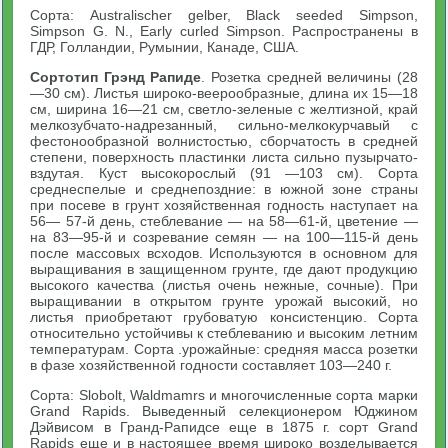
Сорта: Australischer gelber, Black seeded Simpson,
Simpson G. N., Early curled Simpson. Распространены в
ГДР, Голландии, Румынии, Канаде, США.
Сортотип Грэнд Рапиде
. Розетка средней величины (28
—30 см). Листья широко-веерообразные, длина их 15—18
см, ширина 16—21 см, светло-зеленые с желтизной, край
мелкозубчато-надрезанный, сильно-мелкокурчавый с
фестонообразной волнистостью, сборчатость в средней
степени, поверхность пластинки листа сильно пузырчато-
вздутая. Куст высокорослый (91 —103 см). Сорта
среднеспелые и среднепоздние: в южной зоне страны
при посеве в грунт хозяйственная годность наступает на
56— 57-й день, стеблевание — на 58—61-й, цветение —
на 83—95-й и созревание семян — на 100—115-й день
после массовых всходов. Используются в основном для
выращивания в защищенном грунте, где дают продукцию
высокого качества (листья очень нежные, сочные). При
выращивании в открытом грунте урожай высокий, но
листья приобретают грубоватую консистенцию. Сорта
относительно устойчивы к стеблеванию и высоким летним
температурам. Сорта .урожайные: средняя масса розетки
в фазе хозяйственной годности составляет 103—240 г.
Сорта: Slobolt, Waldmamrs и многочисленные сорта марки
Grand Rapids. Выведенный селекционером Юджином
Дэйвисом в Гранд-Рапидсе еще в 1875 г. сорт Grand
Rapids еще и в настоящее время широко возделывается