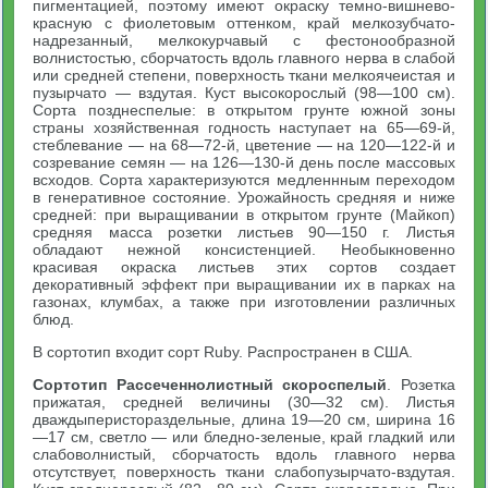
пигментацией, поэтому имеют окраску темно-вишнево-
красную с фиолетовым оттенком, край мелкозубчато-
надрезанный, мелкокурчавый с фестонообразной
волнистостью, сборчатость вдоль главного нерва в слабой
или средней степени, поверхность ткани мелкоячеистая и
пузырчато — вздутая. Куст высокорослый (98—100 см).
Сорта позднеспелые: в открытом грунте южной зоны
страны хозяйственная годность наступает на 65—69-й,
стеблевание — на 68—72-й, цветение — на 120—122-й и
созревание семян — на 126—130-й день после массовых
всходов. Сорта характеризуются медленнным переходом
в генеративное состояние. Урожайность средняя и ниже
средней: при выращивании в открытом грунте (Майкоп)
средняя масса розетки листьев 90—150 г. Листья
обладают нежной консистенцией. Необыкновенно
красивая окраска листьев этих сортов создает
декоративный эффект при выращивании их в парках на
газонах, клумбах, а также при изготовлении различных
блюд.
В сортотип входит сорт Ruby. Распространен в США.
Сортотип Рассеченнолистный скороспелый
. Розетка
прижатая, средней величины (30—32 см). Листья
дваждыперистораздельные, длина 19—20 см, ширина 16
—17 см, светло — или бледно-зеленые, край гладкий или
слабоволнистый, сборчатость вдоль главного нерва
отсутствует, поверхность ткани слабопузырчато-вздутая.