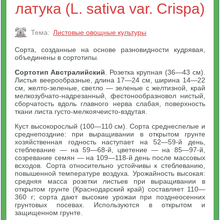
латука (L. sativa var. Crispa)
Тема:
Листовые овощные культуры
Сорта, созданные на основе разновидности кудрявая,
объединены в сортотипы.
Сортотип Австралийский
. Розетка крупная (36—43 см).
Листья веерообразные, длина 17—24 см, ширина 14—22
см, желто-зеленые, светло — зеленые с желтизной, край
мелкозубчато-надрезанный, фестонообразновол нистый,
сборчатость вдоль главного нерва слабая, поверхность
ткани листа густо-мелкоячеисто-вздутая.
Куст высокорослый (100—110 см). Сорта среднеспелые и
среднепоздние: при выращивании в открытом грунте
хозяйственная годность наступает на 52—59-й день,
стеблевание — на 59—68-й, цветение — на 85—97-й,
созревание семян — на 109—118-й день после массовых
всходов. Сорта относительно устойчивы к стеблеванию,
повышенной температуре воздуха. Урожайность высокая:
средняя масса розетки листьев при выращивании в
открытом грунте (Краснодарский край) составляет 110—
360 г; сорта дают высокие урожаи при позднеосенних
грунтовых посевах. Используются в открытом и
защищенном грунте.