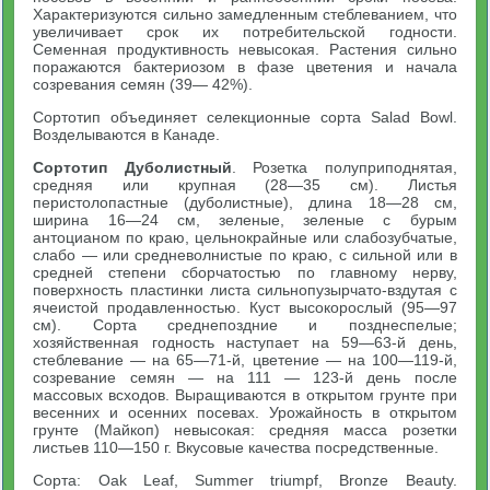
Характеризуются сильно замедленным стеблеванием, что
увеличивает срок их потребительской годности.
Семенная продуктивность невысокая. Растения сильно
поражаются бактериозом в фазе цветения и начала
созревания семян (39— 42%).
Сортотип объединяет селекционные сорта Salad Bowl.
Возделываются в Канаде.
Сортотип Дуболистный
. Розетка полуприподнятая,
средняя или крупная (28—35 см). Листья
перистолопастные (дуболистные), длина 18—28 см,
ширина 16—24 см, зеленые, зеленые с бурым
антоцианом по краю, цельнокрайные или слабозубчатые,
слабо — или средневолнистые по краю, с сильной или в
средней степени сборчатостью по главному нерву,
поверхность пластинки листа сильнопузырчато-вздутая с
ячеистой продавленностью. Куст высокорослый (95—97
см). Сорта среднепоздние и позднеспелые;
хозяйственная годность наступает на 59—63-й день,
стеблевание — на 65—71-й, цветение — на 100—119-й,
созревание семян — на 111 — 123-й день после
массовых всходов. Выращиваются в открытом грунте при
весенних и осенних посевах. Урожайность в открытом
грунте (Майкоп) невысокая: средняя масса розетки
листьев 110—150 г. Вкусовые качества посредственные.
Сорта: Oak Leaf, Summer triumpf, Bronze Beauty.