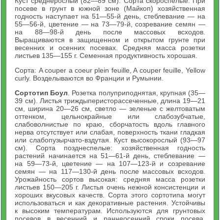
Куст среднерослый (82—89 см). Сорта скороспелые. При
посеве в грунт в южной зоне (Майкоп) хозяйственная
годность наступает на 51—55-й день, стеблевание — на
55—56-й, цветение — на 73—79-й, созревание семян —
на 88—98-й день после массовых всходов.
Выращиваются в защищенном и открытом грунте при
весенних и осенних посевах. Средняя масса розетки
листьев 135—155 г. Семенная продуктивность хорошая.
Сорта: A couper a coeur plein feuille, A couper feuille, Yellow
curly. Возделываются во Франции и Румынии.
Сортотип Боул
. Розетка полуприподнятая, крупная (35—
39 см). Листья триждыперисторассеченные, длина 19—21
см, ширина 20—26 см, светло — зеленые с желтоватым
оттенком, цельнокрайные или слабозубчатые,
слабоволнистые по краю, сборчатость вдоль главного
нерва отсутствует или слабая, поверхность ткани гладкая
или слабопузырчато-вздутая. Куст высокорослый (93—97
см). Сорта позднеспелые: хозяйственная годность
растений начинается на 51—61-й день, стеблевание —
на 59—73-й, цветение — на 107—123-й и созревание
семян — на 117—130-й день после массовых всходов.
Урожайность сортов высокая: средняя масса розетки
листьев 150—205 г. Листья очень нежной консистенции и
хороших вкусовых качеств. Сорта этого сортотипа могут
использоваться и как декоративные растения. Устойчивы
к высоким температурам. Используются для грунтовых
посевов в весенний и раннеосенний сроки посева.