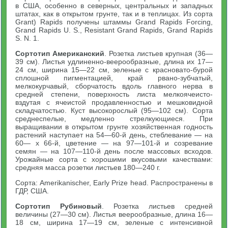
в США, особенно в северных, центральных и западных
штатах, как в открытом грунте, так и в теплицах. Из сорта
Grant) Rapids получены штаммы Grand Rapids Forcing,
Grand Rapids U. S., Resistant Grand Rapids, Grand Rapids
S. N. 1.
Сортотип Американский
. Розетка листьев крупная (36—
39 см). Листья удлиненно-веерообразные, длина их 17—
24 см, ширина 15—22 см, зеленые с красновато-бурой
сплошной пигментацией, край рвано-зубчатый,
мелкокурчавый, сборчатость вдоль главного нерва в
средней степени, поверхность листа мелкоячеисто-
вздутая с ячеистой продавленностью и мешковидной
складчатостью. Куст высокорослый (95—102 см). Сорта
среднеспелые, медленно стрелкующиеся. При
выращивании в открытом грунте хозяйственная годность
растений наступает на 54—60-й день, стеблевание — на
60— х 66-й, цветение — на 97—101-й и созревание
семян — на 107—110-й день после массовых всходов.
Урожайные сорта с хорошими вкусовыми качествами:
средняя масса розетки листьев 180—240 г.
Сорта: Amerikanischer, Early Prize head. Распространены в
ГДР, США.
Сортотип Рубиновый
. Розетка листьев средней
величины (27—30 см). Листья веерообразные, длина 16—
18 см, ширина 17—19 см, зеленые с интенсивной