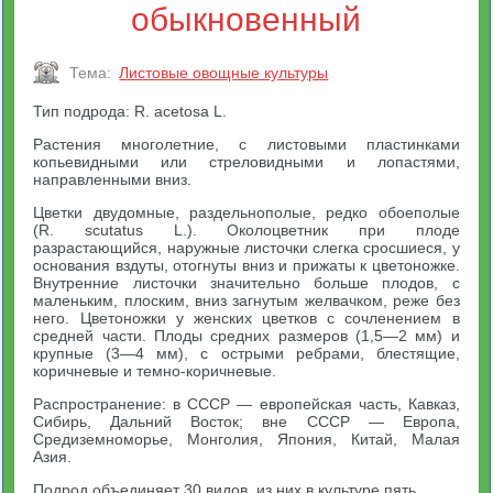
обыкновенный
Тема:
Листовые овощные культуры
Тип подрода: R. acetosa L.
Растения многолетние, с листовыми пластинками
копьевидными или стреловидными и лопастями,
направленными вниз.
Цветки двудомные, раздельнополые, редко обоеполые
(R. scutatus L.). Околоцветник при плоде
разрастающийся, наружные листочки слегка сросшиеся, у
основания вздуты, отогнуты вниз и прижаты к цветоножке.
Внутренние листочки значительно больше плодов, с
маленьким, плоским, вниз загнутым желвачком, реже без
него. Цветоножки у женских цветков с сочленением в
средней части. Плоды средних размеров (1,5—2 мм) и
крупные (3—4 мм), с острыми ребрами, блестящие,
коричневые и темно-коричневые.
Распространение: в СССР — европейская часть, Кавказ,
Сибирь, Дальний Восток; вне СССР — Европа,
Средиземноморье, Монголия, Япония, Китай, Малая
Азия.
Подрод объединяет 30 видов, из них в культуре пять.