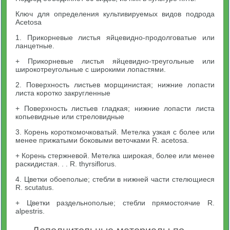
Ключ для определения культивируемых видов подрода
Acetosa
1. Прикорневые листья яйцевидно-продолговатые или
ланцетные.
+ Прикорневые листья яйцевидно-треугольные или
широкотреугольные с широкими лопастями.
2. Поверхность листьев морщинистая; нижние лопасти
листа коротко закругленные
+ Поверхность листьев гладкая; нижние лопасти листа
копьевидные или стреловидные
3. Корень короткомочковатый. Метелка узкая с более или
менее прижатыми боковыми веточками R. acetosa.
+ Корень стержневой. Метелка широкая, более или менее
раскидистая. . . R. thyrsiflorus.
4. Цветки обоеполые; стебли в нижней части стелющиеся
R. scutatus.
+ Цветки раздельнополые; стебли прямостоячие R.
alpestris.