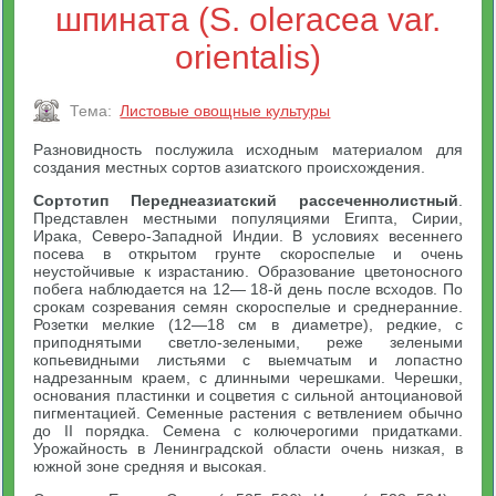
шпината (S. oleracea var.
orientalis)
Тема:
Листовые овощные культуры
Разновидность послужила исходным материалом для
создания местных сортов азиатского происхождения.
Сортотип Переднеазиатский рассеченнолистный
.
Представлен местными популяциями Египта, Сирии,
Ирака, Северо-Западной Индии. В условиях весеннего
посева в открытом грунте скороспелые и очень
неустойчивые к израстанию. Образование цветоносного
побега наблюдается на 12— 18-й день после всходов. По
срокам созревания семян скороспелые и среднеранние.
Розетки мелкие (12—18 см в диаметре), редкие, с
приподнятыми светло-зелеными, реже зелеными
копьевидными листьями с выемчатым и лопастно
надрезанным краем, с длинными черешками. Черешки,
основания пластинки и соцветия с сильной антоциановой
пигментацией. Семенные растения с ветвлением обычно
до II порядка. Семена с колючерогими придатками.
Урожайность в Ленинградской области очень низкая, в
южной зоне средняя и высокая.