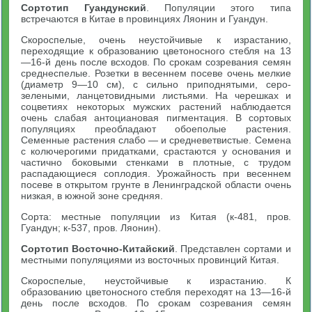
Сортотип Гуандунский
. Популяции этого типа
встречаются в Китае в провинциях Ляонин и Гуандун.
Скороспелые, очень неустойчивые к израстанию,
переходящие к образованию цветоносного стебля на 13
—16-й день после всходов. По срокам созревания семян
среднеспелые. Розетки в весеннем посеве очень мелкие
(диаметр 9—10 см), с сильно приподнятыми, серо-
зелеными, ланцетовидными листьями. На черешках и
соцветиях некоторых мужских растений наблюдается
очень слабая антоциановая пигментация. В сортовых
популяциях преобладают обоеполые растения.
Семенные растения слабо — и средневетвистые. Семена
с колючерогими придатками, срастаются у основания и
частично боковыми стенками в плотные, с трудом
распадающиеся соплодия. Урожайность при весеннем
посеве в открытом грунте в Ленинградской области очень
низкая, в южной зоне средняя.
Сорта: местные популяции из Китая (к-481, пров.
Гуандун; к-537, пров. Ляонин).
Сортотип Восточно-Китайский
. Представлен сортами и
местными популяциями из восточных провинций Китая.
Скороспелые, неустойчивые к израстанию. К
образованию цветоносного стебля переходят на 13—16-й
день после всходов. По срокам созревания семян