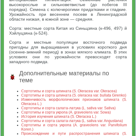
высокорослые и сильноветвистые (до побегов III
порядка). Семена с колючерогими придатками и гладкие.
Урожайность при весеннем посеве в Ленинградской
области низкая, в южной зоне — средняя.
Сорта: местные сорта Китая из Синьцзяна (к-496, 497) й
Хэйлуцзяна (к-524).
Сорта и местные популяции восточного подвида
пригодны для выращивания в условиях короткого дня
(осенне-зимний период) в зонах мягкого климата. В этих
условиях они по урожайности превосходят сорта
западного подвида.
Дополнительные материалы по
теме
Cортотипы и сорта шпината (S. Oleracea var. Oleracea)
Cортотипы и сорта шпината (S. oleracea var. bullata Girenko)
Изменчивость морфологических признаков шпината (S.
Oleracea L.)
Сортотипы и сорта салата-латука (L. sativa var. Sativa)
Сортотипы и сорта укропа (A. graveolens var. Sowa)
История изучения шпината (S. Oleracea L.)
Сортотипы и сорта салата-латука (L. sativa var. Angustana)
Сортотипы и сорта укропа (A. graveolens var. Parvifolium
Koren.)
Происхождение и пути распространения шпината (S.