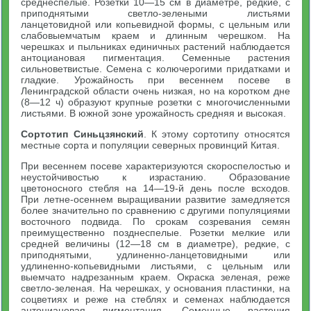
среднеспелые. Розетки 10—15 см в диаметре, редкие, с
приподнятыми светло-зелеными листьями
ланцетовидной или копьевидной формы, с цельным или
слабовыемчатым краем и длинным черешком. На
черешках и пыльниках единичных растений наблюдается
антоциановая пигментация. Семенные растения
сильноветвистые. Семена с колючерогими придатками и
гладкие. Урожайность при весеннем посеве в
Ленинградской области очень низкая, но на коротком дне
(8—12 ч) образуют крупные розетки с многочисленными
листьями. В южной зоне урожайность средняя и высокая.
Сортотип Синьцзянский
. К этому сортотипу относятся
местные сорта и популяции северных провинций Китая.
При весеннем посеве характеризуются скороспелостью и
неустойчивостью к израстанию. Образование
цветоносного стебля на 14—19-й день после всходов.
При летне-осеннем выращивании развитие замедляется
более значительно по сравнению с другими популяциями
восточного подвида. По срокам созревания семян
преимущественно позднеспелые. Розетки мелкие или
средней величины (12—18 см в диаметре), редкие, с
приподнятыми, удлиненно-ланцетовидными или
удлиненно-копьевидными листьями, с цельным или
выемчато надрезанным краем. Окраска зеленая, реже
светло-зеленая. На черешках, у основания пластинки, на
соцветиях и реже на стеблях и семенах наблюдается
антоциановая пигментация. Семенные растения