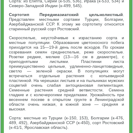
Сорта: из Египта, Сирии (к-535, 536), Ирака (к-533, 534) и
Северо-Западной Индии (к-499, 545).
Сортотип Переднеазиатский цельнолистный
.
Представлен местными сортами Турции, Болгарии,
Азербайджанской ССР. К этому же сортотипу относится
старинный русский сорт Ростовский.
Скороспелые, неустойчивые к израстанию сорта и
местные популяции. Образование цветоносного побега
приходится на 15—19-й день после всходов. По срокам
созревания семян среднеспелые, реже скороспелые.
Розетки редкие, мелкие (13—16 см в диаметре), с
приподнятыми листьями. Пластинки листа
преимущественно цельные, удлиненно-ланцетовидные,
светло — зеленой окраски. В популяциях могут
встречаться отдельные растения с копьевидной
пластинкой. На черешках листьев и на пыльниках мужских
соцветий очень слабая антоциановая пигментация.
Семенные растения средней ветвистости. Семена
гладкие и с колючерогими придатками. Урожайность при
весеннем посеве в открытом грунте в Ленинградской
области очень низкая, в южной зоне — средняя и
высокая.
Сорта: местные из Турции (к-150, 153), Болгарии (к-476,
489, 492), Азербайджанской ССР (к-450), сорт Ростовский
(к-41/1, Ярославская область).