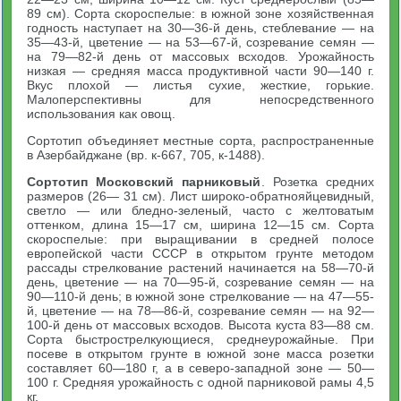
89 см). Сорта скороспелые: в южной зоне хозяйственная
годность наступает на 30—36-й день, стеблевание — на
35—43-й, цветение — на 53—67-й, созревание семян —
на 79—82-й день от массовых всходов. Урожайность
низкая — средняя масса продуктивной части 90—140 г.
Вкус плохой — листья сухие, жесткие, горькие.
Малоперспективны для непосредственного
использования как овощ.
Сортотип объединяет местные сорта, распространенные
в Азербайджане (вр. к-667, 705, к-1488).
Сортотип Московский парниковый
. Розетка средних
размеров (26— 31 см). Лист широко-обратнояйцевидный,
светло — или бледно-зеленый, часто с желтоватым
оттенком, длина 15—17 см, ширина 12—15 см. Сорта
скороспелые: при выращивании в средней полосе
европейской части СССР в открытом грунте методом
рассады стрелкование растений начинается на 58—70-й
день, цветение — на 70—95-й, созревание семян — на
90—110-й день; в южной зоне стрелкование — на 47—55-
й, цветение — на 78—86-й, созревание семян — на 92—
100-й день от массовых всходов. Высота куста 83—88 см.
Сорта быстрострелкующиеся, среднеурожайные. При
посеве в открытом грунте в южной зоне масса розетки
составляет 60—180 г, а в северо-западной зоне — 50—
100 г. Средняя урожайность с одной парниковой рамы 4,5
кг.