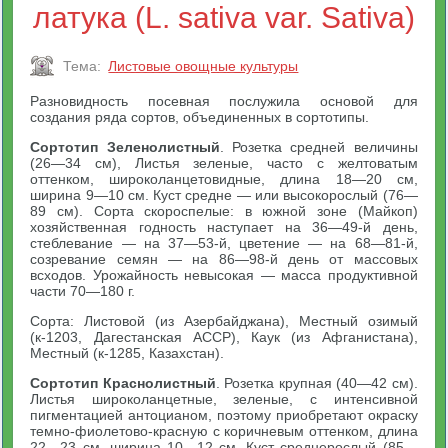
латука (L. sativa var. Sativa)
Тема:
Листовые овощные культуры
Разновидность посевная послужила основой для
создания ряда сортов, объединенных в сортотипы.
Сортотип Зеленолистный
. Розетка средней величины
(26—34 см), Листья зеленые, часто с желтоватым
оттенком, широколанцетовидные, длина 18—20 см,
ширина 9—10 см. Куст средне — или высокорослый (76—
89 см). Сорта скороспелые: в южной зоне (Майкоп)
хозяйственная годность наступает на 36—49-й день,
стеблевание — на 37—53-й, цветение — на 68—81-й,
созревание семян — на 86—98-й день от массовых
всходов. Урожайность невысокая — масса продуктивной
части 70—180 г.
Сорта: Листовой (из Азербайджана), Местный озимый
(к-1203, Дагестанская АССР), Каук (из Афганистана),
Местный (к-1285, Казахстан).
Сортотип Краснолистный
. Розетка крупная (40—42 см).
Листья широколанцетные, зеленые, с интенсивной
пигментацией антоцианом, поэтому приобретают окраску
темно-фиолетово-красную с коричневым оттенком, длина
22—23 см, ширина 10—12 см. Куст среднерослый (85—