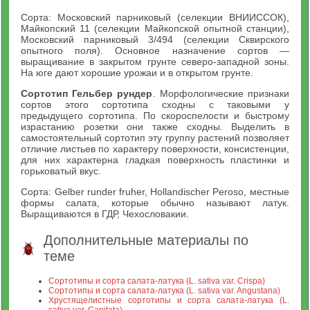
Сорта: Московский парниковый (селекции ВНИИССОК),
Майкопский 11 (селекции Майкопской опытной станции),
Московский парниковый 3/494 (селекции Сквирского
опытного поля). Основное назначение сортов —
выращивание в закрытом грунте северо-западной зоны.
На юге дают хорошие урожаи и в открытом грунте.
Сортотип Гельбер рундер
. Морфологические признаки
сортов этого сортотипа сходны с таковыми у
предыдущего сортотипа. По скороспелости и быстрому
израстанию розетки они также сходны. Выделить в
самостоятельный сортотип эту группу растений позволяет
отличие листьев по характеру поверхности, консистенции,
для них характерна гладкая поверхность пластинки и
горьковатый вкус.
Сорта: Gelber runder fruher, Hollandischer Peroso, местные
формы салата, которые обычно называют латук.
Выращиваются в ГДР, Чехословакии.
Дополнительные материалы по
теме
Сортотипы и сорта салата-латука (L. sativa var. Crispa)
Сортотипы и сорта салата-латука (L. sativa var. Angustana)
Хрустящелистные сортотипы и сорта салата-латука (L.