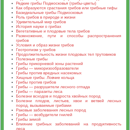
Редкие грибы Подмосковья (грибы-цветы)
Как образуются срастания грибов или грибные гифы
Базидиальные грибы Подмосковья
Роль грибов в природе и жизни
Удивительный мир грибов
История науки о грибах
Вегетативные и плодовые тела грибов
Размножение, пути и способы распространения
грибов
Условия и образ жизни грибов
Геотропизм у грибов
Продолжительность жизни плодовых тел трутовиков
Полезные грибы
Грибы прикорневой зоны растений
Грибы — микоризообразователи
Грибы против вредных насекомых
Хищные грибы. Ловчие кольца
Грибы против грибов
Грибы — разрушители лесного отпада
Грибы — паразиты леса
Болезни всходов и подроста хвойных пород
Болезни плодов, листьев, хвои и ветвей лесных
пород, вызываемые грибами
Раковые заболевания лесных пород
Грибы — возбудители гнилей
Грибы зимой
Влияние грибных заболеваний на продуктивность
леса