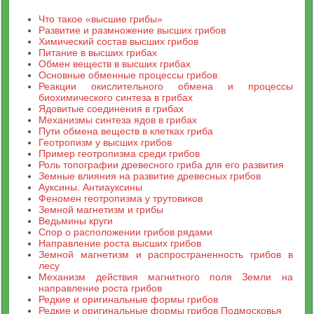
Что такое «высшие грибы»
Развитие и размножение высших грибов
Химический состав высших грибов
Питание в высших грибах
Обмен веществ в высших грибах
Основные обменные процессы грибов
Реакции окислительного обмена и процессы
биохимического синтеза в грибах
Ядовитые соединения в грибах
Механизмы синтеза ядов в грибах
Пути обмена веществ в клетках гриба
Геотропизм у высших грибов
Пример геотропизма среди грибов
Роль топографии древесного гриба для его развития
Земные влияния на развитие древесных грибов
Ауксины. Антиауксины
Феномен геотропизма у трутовиков
Земной магнетизм и грибы
Ведьмины круги
Спор о расположении грибов рядами
Направление роста высших грибов
Земной магнетизм и распространенность грибов в
лесу
Механизм действия магнитного поля Земли на
направление роста грибов
Редкие и оригинальные формы грибов
Редкие и оригинальные формы грибов Подмосковья