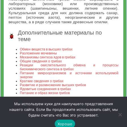
лабораторных (моховики) или производственных
условиях (шампиньоны, вешенки, летние опенки).
Культуральная среда для них должна содержать сахар,
пептон (источник азота), неорганические и другие
вещества, а в ряде случаев также древесные опилки.
Дополнительные материалы по
теме
Обмен веществ в высших грибах
Разложение мочевины
Механизмы синтеза ядов в грибах
Общие сведения о грибах
Реакции окислительного обмена и процессы
биохимического синтеза в грибах
Питание микроорганизмов и источники используемой
энергии
Краткие сведения о грибах
Развитие и размножение высших грибов
Ядовитые соединения в грибах
Питание и образ жизни грибов
Мы используем куки для наилучшего представления
нашего сайта. Если Вы продолжите использовать сайт, мы
будем считать что Вас это устраивает.
Зооинженерный факультет МСХА. Неофициальный сайт
Хорошо