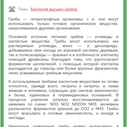
Тема:
Биология высших грибов
Грибы — гетеротрофные организмы, т. е. они могут
использовать только готовое органическое вещество,
накапливаемое другими организмами.
Основной источник питания грибов — углеводы и
азотистые вещества. Грибы могут использовать как
растворимые углеводы, моно — и дисахариды,
добываемые ими иногда из корневой системы деревьев,
так и полисахариды — крахмал и в особенности клетчатку
гниющей древесины благодаря тому, что располагают
ферментом целлюлазой, с помощью которой клетчатка
распадается до глюкозы или более крупных фрагментов,
легко усваиваемых грибным мицелием.
К используемым грибами азотистым веществам из почвы
относятся, прежде всего, нитраты и нитриты, а также
аммиак и мочевина, служащие для синтеза аминокислот
и белка, пуриновых и ппримидиновых оснований. В
процессе усвоения нитраты восстанавливаются до
аммиака по схеме: NO3 NO2 NH2OH NH3, мочевина
разлагается ферментом уреазой до СO2 и NH3. Грибы
могут всасывать и готовые аминокислоты, а иногда и
пептиды.
Некоторые шляпочные грибы можно выращивать в