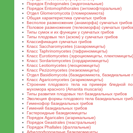
Порядок Endogonales (эндогональные)
Порядок Entomophthorales (энтомофторальные)
Отдел Glomeromycota (гломеромикота)
Общая характеристика сумчатых грибов
Бесполое размножение (анаморфа) сумчатых грибов
Половое размножение (телеоморфа) сумчатых грибо
Типы сумок и их функции у сумчатых грибов
Типы плодовых тел (аском) у сумчатых грибов
Классификация сумчатых грибов
Класс Saccharomycetes (сахаромицеты)
Класс Taphrinomycetes (тафриномицеты)
Класс Eurotiomycetes (эуроциомицеты, плектомицеты
Класс Sordariomycetes (сордариомицеты)
Класс Leotiomycetes (леоциомицеты)
Класс Pezizomycetes (пезизомицеты)
Отдел Basidiomycota (базидиомикота, базидиальные 
Класс Agaricomycetes (агарикомицеты)
Строение плодового тела на примере бледной пога
мухомора красного (Amanita muscaria)
Типы развития плодовых тел базидиальных грибов
Эволюция формы плодового тела базидиальных гриб
Гименофор базидиальных грибов
Гимений базидиальных грибов
Гастероидные базидиомицеты
Порядок Agaricales (агарикальные)
Порядок Geastrales (геастральные)
Порядок Phallales (фаллальные)
Афиллофороидные базидиомицеты