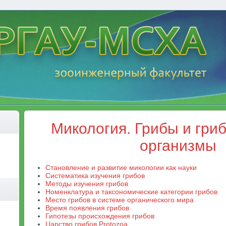
Микология. Грибы и гри
организмы
Становление и развитие микологии как науки
Систематика изучения грибов
Методы изучения грибов
Номенклатура и таксономические категории грибов
Место грибов в системе органического мира
Время появления грибов
Гипотезы происхождения грибов
Царство грибов Protozoa