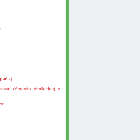
в
)
грибы)
нки (Amanita phalloides) и
ов