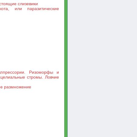
стоящие слизевики
кота, или паразитические
Аппрессории. Ризоморфы и
целиальные стромы. Ловчие
ое размножение