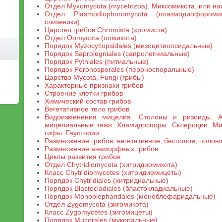
Отдел Myxomycota (mycetozoa). Миксомикота, или на
Отдел Plasmodiophoromycota (плазмодиофороми
слизевики)
Царство грибов Chromista (хромиста)
Отдел Oomycota (оомикота)
Порядок Myzocytiopsidales (мизоцитиопсидальные)
Порядок Saprolegniales (сапролегниальные)
Порядок Pythiales (питиальные)
Порядок Peronosporales (пероноспоральные)
Царство Mycota, Fungi (грибы)
Характерные признаки грибов
Строение клетки грибов
Химический состав грибов
Вегетативное тело грибов
Видоизменения мицелия. Столоны и ризоиды. 
мицелиальные тяжи. Хламидоспоры. Склероции. Ми
гифы. Гаустории
Размножение грибов: вегетативное, бесполое, полов
Размножение анаморфных грибов
Циклы развития грибов
Отдел Chytridiomycota (хитридиомикота)
Класс Chytridiomycetes (хитридиомицеты)
Порядок Chytridiales (хитридиальные)
Порядок Blastocladiales (бластокладиальные)
Порядок Monoblepharidales (моноблефаридальные)
Отдел Zygomycota (зигомикота)
Класс Zygomycetes (зигомицеты)
Порядок Mucorales (мукоральные)