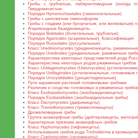
Грибы с трубчатым, лабиринтовидным (иногда п
Твердомясистые
Порядок Hymenochaetales (гименохетальные)
Грибы с шиповатым гименофором
Грибы с гладким (или бугорчатым, или жилковатым)
Агарикоидные базидиомицеты
Порядок Boletales (болетальные, трубчатые)
Порядок Agaricales (агарикальные). Классификация
Порядок Russulales (руссулальные)
Класс Urediniomycetes (урединиомицеты, ржавчинные
Порядок Uredinales (урединальные, ржавчинные гриб
Характеристика некоторых представителей рода Pucc
Характеристика некоторых родов ржавчинных грибов
Класс Ustilaginomycetes (Ustomycetes) (устилагиноми
Порядок Ustilaginales (устилагинальные, головневые 
Порядок Urocystidiales (уроцистидиальные)
Пути заражения растений головневыми грибами
Различие и сходство головневых и ржавчинных грибо
Класс Exobasidiomycetes (экзобазидиомицеты)
Порядок Exobasidiales (экзобазидиальные грибы)
Класс Dacrymycetes (дакримицеты)
Класс Tremellomycetes (тремелломицеты)
Дрожалковидные грибы
Группа анаморфные грибы (дейтеромицеты, митогри
Характерные признаки анаморфных грибов
Класс Hyphomycetes (гифомицеты)
Использование грибов рода Trichoderma в промышлен
Класс Coelomycetes (целомицеты)