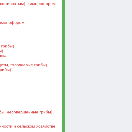
ластинчатым) гименофором.
 гименофором
 грибы)
ы)
inia
цеты, головневые грибы)
грибы)
в
бы, несовершенные грибы)
ности и сельском хозяйстве