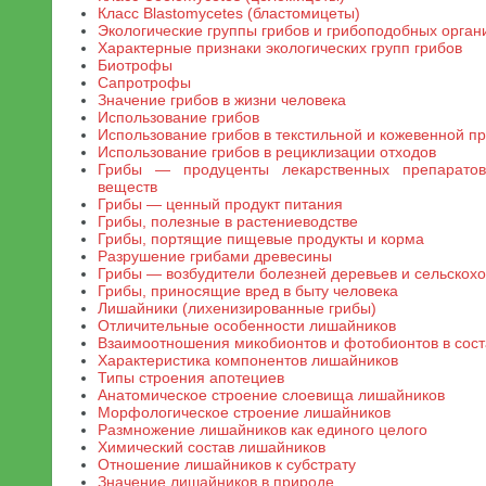
Класс Blastomycetes (бластомицеты)
Экологические группы грибов и грибоподобных орган
Характерные признаки экологических групп грибов
Биотрофы
Сапротрофы
Значение грибов в жизни человека
Использование грибов
Использование грибов в текстильной и кожевенной 
Использование грибов в рециклизации отходов
Грибы — продуценты лекарственных препаратов
веществ
Грибы — ценный продукт питания
Грибы, полезные в растениеводстве
Грибы, портящие пищевые продукты и корма
Разрушение грибами древесины
Грибы — возбудители болезней деревьев и сельскох
Грибы, приносящие вред в быту человека
Лишайники (лихенизированные грибы)
Отличительные особенности лишайников
Взаимоотношения микобионтов и фотобионтов в сос
Характеристика компонентов лишайников
Типы строения апотециев
Анатомическое строение слоевища лишайников
Морфологическое строение лишайников
Размножение лишайников как единого целого
Химический состав лишайников
Отношение лишайников к субстрату
Значение лишайников в природе