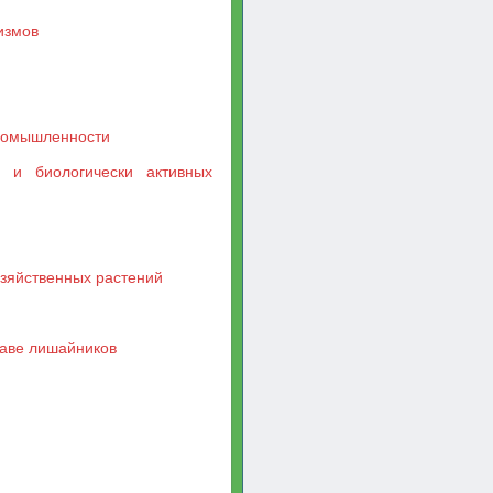
измов
промышленности
 и биологически активных
озяйственных растений
таве лишайников