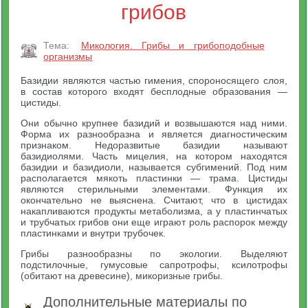
грибов
Тема:
Микология. Грибы и грибоподобные
организмы
Базидии являются частью гимения, спороносящего слоя,
в состав которого входят бесплодные образования —
цистиды.
Они обычно крупнее базидий и возвышаются над ними.
Форма их разнообразна и является диагностическим
признаком. Недоразвитые базидии называют
базидиолями. Часть мицелия, на котором находятся
базидии и базидиоли, называется субгимений. Под ним
располагается мякоть пластинки — трама. Цистиды
являются стерильными элементами. Функция их
окончательно не выяснена. Считают, что в цистидах
накапливаются продукты метаболизма, а у пластинчатых
и трубчатых грибов они еще играют роль распорок между
пластинками и внутри трубочек.
Грибы разнообразны по экологии. Выделяют
подстилочные, гумусовые сапротрофы, ксилотрофы
(обитают на древесине), микоризные грибы.
Дополнительные материалы по