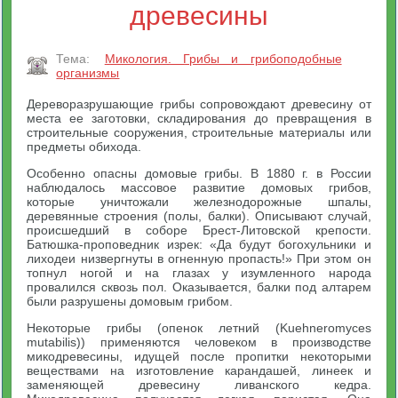
древесины
Тема:
Микология. Грибы и грибоподобные
организмы
Дереворазрушающие грибы сопровождают древесину от
места ее заготовки, складирования до превращения в
строительные сооружения, строительные материалы или
предметы обихода.
Особенно опасны домовые грибы. В 1880 г. в России
наблюдалось массовое развитие домовых грибов,
которые уничтожали железнодорожные шпалы,
деревянные строения (полы, балки). Описывают случай,
происшедший в соборе Брест-Литовской крепости.
Батюшка-проповедник изрек: «Да будут богохульники и
лиходеи низвергнуты в огненную пропасть!» При этом он
топнул ногой и на глазах у изумленного народа
провалился сквозь пол. Оказывается, балки под алтарем
были разрушены домовым грибом.
Некоторые грибы (опенок летний (Kuehneromyces
mutabilis)) применяются человеком в производстве
микодревесины, идущей после пропитки некоторыми
веществами на изготовление карандашей, линеек и
заменяющей древесину ливанского кедра.