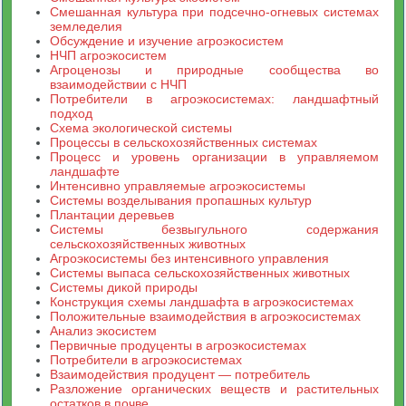
Смешанная культура при подсечно-огневых системах
земледелия
Обсуждение и изучение агроэкосистем
НЧП агроэкосистем
Агроценозы и природные сообщества во
взаимодействии с НЧП
Потребители в агроэкосистемах: ландшафтный
подход
Схема экологической системы
Процессы в сельскохозяйственных системах
Процесс и уровень организации в управляемом
ландшафте
Интенсивно управляемые агроэкосистемы
Системы возделывания пропашных культур
Плантации деревьев
Системы безвыгульного содержания
сельскохозяйственных животных
Агроэкосистемы без интенсивного управления
Системы выпаса сельскохозяйственных животных
Системы дикой природы
Конструкция схемы ландшафта в агроэкосистемах
Положительные взаимодействия в агроэкосистемах
Анализ экосистем
Первичные продуценты в агроэкосистемах
Потребители в агроэкосистемах
Взаимодействия продуцент — потребитель
Разложение органических веществ и растительных
остатков в почве