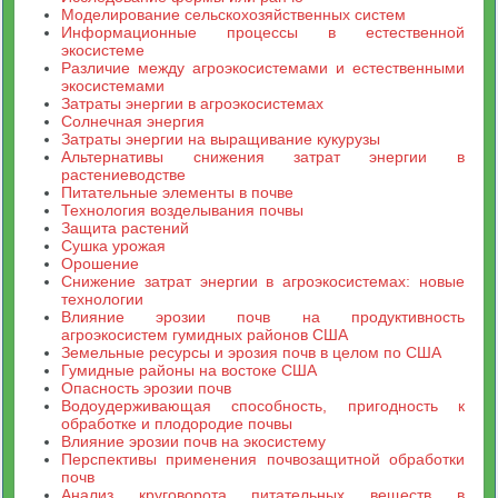
Моделирование сельскохозяйственных систем
Информационные процессы в естественной
экосистеме
Различие между агроэкосистемами и естественными
экосистемами
Затраты энергии в агроэкосистемах
Солнечная энергия
Затраты энергии на выращивание кукурузы
Альтернативы снижения затрат энергии в
растениеводстве
Питательные элементы в почве
Технология возделывания почвы
Защита растений
Сушка урожая
Орошение
Снижение затрат энергии в агроэкосистемах: новые
технологии
Влияние эрозии почв на продуктивность
агроэкосистем гумидных районов США
Земельные ресурсы и эрозия почв в целом по США
Гумидные районы на востоке США
Опасность эрозии почв
Водоудерживающая способность, пригодность к
обработке и плодородие почвы
Влияние эрозии почв на экосистему
Перспективы применения почвозащитной обработки
почв
Анализ круговорота питательных веществ в