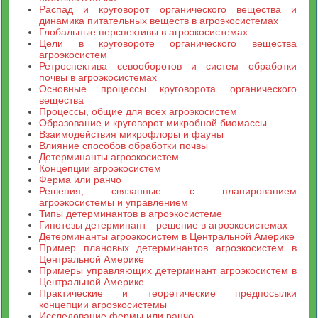
Распад и круговорот органического вещества и
динамика питательных веществ в агроэкосистемах
Глобальные перспективы в агроэкосистемах
Цели в круговороте органического вещества
агроэкосистем
Ретроспектива севооборотов и систем обработки
почвы в агроэкосистемах
Основные процессы круговорота органического
вещества
Процессы, общие для всех агроэкосистем
Образование и круговорот микробной биомассы
Взаимодействия микрофлоры и фауны
Влияние способов обработки почвы
Детерминанты агроэкосистем
Концепции агроэкосистем
Ферма или ранчо
Решения, связанные с планированием
агроэкосистемы и управлением
Типы детерминантов в агроэкосистеме
Гипотезы детерминант—решение в агроэкосистемах
Детерминанты агроэкосистем в Центральной Америке
Пример плановых детерминантов агроэкосистем в
Центральной Америке
Примеры управляющих детерминант агроэкосистем в
Центральной Америке
Практические и теоретические предпосылки
концепции агроэкосистемы
Исследование фермы или ранчо