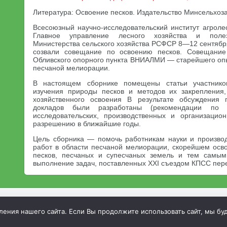
Литература: Освоение песков. Издательство Минсельхоз
Всесоюзный научно-исследовательский институт агро
Главное управление лесного хозяйства и полез
Министерства сельского хозяйства РСФСР 8—12 сентября
созвали совещание по освоению песков. Совещание
Обливского опорного пункта ВНИАЛМИ — старейшего опы
песчаной мелиорации.
В настоящем сборнике помещены статьи участник
изучения природы песков и методов их закрепления,
хозяйственного освоения В результате обсуждения
докладов были разработаны (рекомендации по 
исследовательских, производственных и организацио
разрешению в ближайшие годы.
Цель сборника — помочь работникам науки и произво
работ в области песчаной мелиорации, скорейшем осв
песков, песчаных и супесчаных земель и тем самым
выполнение задач, поставленных XXI съездом КПСС пере
МСХА. Неофициальный сайт
ния нашего сайта. Если Вы продолжите использовать сайт, мы буде