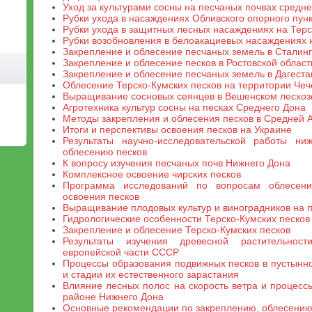
Уход за культурами сосны на песчаных почвах средн
Рубки ухода в насаждениях Обливского опорного пун
Рубки ухода в защитных лесных насаждениях на Терс
Рубки возобновления в белоакациевых насаждениях н
Закрепление и облесение песчаных земель в Сталинг
Закрепление и облесение песков в Ростовской област
Закрепление и облесение песчаных земель в Дагест
Облесение Терско-Кумских песков на территории Че
Выращивание сосновых сеянцев в Вешенском лесхоз
Агротехника культур сосны на песках Среднего Дона
Методы закрепления и облесения песков в Средней 
Итоги и перспективы освоения песков на Украине
Результаты научно-исследовательской работы ни
облесению песков
К вопросу изучения песчаных почв Нижнего Дона
Комплексное освоение чирских песков
Программа исследований по вопросам облесения
освоения песков
Выращивание плодовых культур и виноградников на 
Гидрологические особенности Терско-Кумских песков
Закрепление и облесение Терско-Кумских песков
Результаты изучения древесной растительнос
европейской части СССР
Процессы образования подвижных песков в пустынно
и стадии их естественного зарастания
Влияние лесных полос на скорость ветра и процесс
районе Нижнего Дона
Основные рекомендации по закреплению, облесению