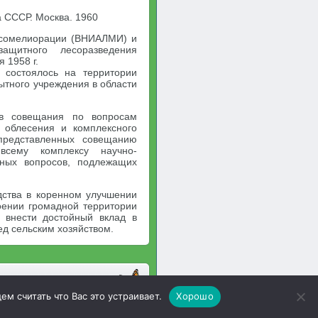
а СССР. Москва. 1960
лесомелиорации (ВНИАЛМИ) и
ащитного лесоразведения
 1958 г.
 состоялось на территории
тного учреждения в области
ов совещания по вопросам
 облесения и комплексного
 представленных совещанию
всему комплексу научно-
нных вопросов, подлежащих
дства в коренном улучшении
оении громадной территории
 внести достойный вклад в
д сельским хозяйством.
м считать что Вас это устраивает.
Хорошо