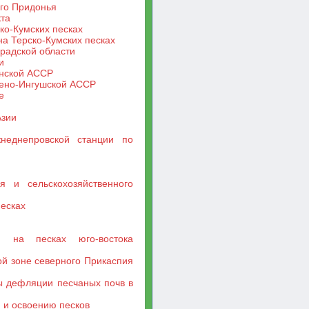
его Придонья
кта
ко-Кумских песках
а Терско-Кумских песках
радской области
и
анской АССР
чено-Ингушской АССР
е
Азии
жнеднепровской станции по
 и сельскохозяйственного
песках
ти на песках юго-востока
й зоне северного Прикаспия
ы дефляции песчаных почв в
 и освоению песков