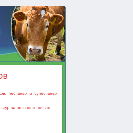
ов
ов, песчаных и супесчаных
ьтур на песчаных почвах