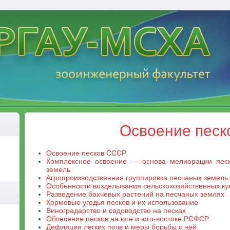
Освоение песк
Освоение песков СССР
Комплексное освоение — основа мелиорации песк
земель
Агропроизводственная группировка песчаных земель
Особенности возделывания сельскохозяйственных кул
Разведение бахчевых растений на песчаных землях
Кормовые угодья песков и их использование
Виноградарство и садоводство на песках
Облесение песков на юге и юго-востоке РСФСР
Дефляция легких почв и меры борьбы с ней