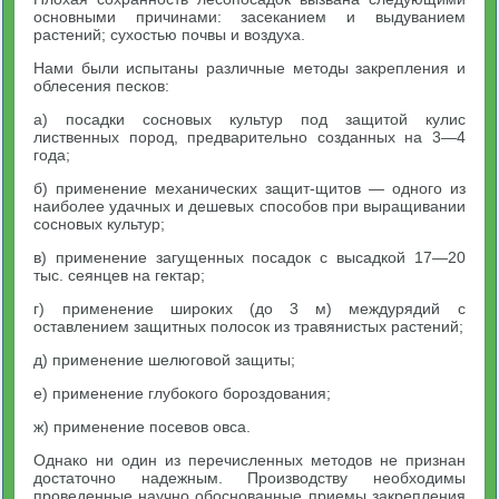
основными причинами: засеканием и выдуванием
растений; сухостью почвы и воздуха.
Нами были испытаны различные методы закрепления и
облесения песков:
а) посадки сосновых культур под защитой кулис
лиственных пород, предварительно созданных на 3—4
года;
б) применение механических защит-щитов — одного из
наиболее удачных и дешевых способов при выращивании
сосновых культур;
в) применение загущенных посадок с высадкой 17—20
тыс. сеянцев на гектар;
г) применение широких (до 3 м) междурядий с
оставлением защитных полосок из травянистых растений;
д) применение шелюговой защиты;
е) применение глубокого бороздования;
ж) применение посевов овса.
Однако ни один из перечисленных методов не признан
достаточно надежным. Производству необходимы
проведенные научно обоснованные приемы закрепления