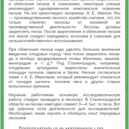
и облесения песков. К сожалению, некоторые ученые
рекомендуют одновременное комплексное освоение
песков. На это ориентирует, например, А. Е. Иванов. Мы
— производственники лесного хозяйства считаем, что это
только отвлечет лесхозы от основной их
производственной деятельности. Лесхозы должны
закреплять пески. После закрепления и облесения песков
эти земли следует передавать колхозам и совхозам для
сельскохозяйственного использования.
При облесении песков надо уделять большое внимание
введению плодовых пород. Чем плохо закреплять пески,
да и вообще эродированные почвы яблонями, вишней,
виноградом и т. д.? Под Сталинградом, например,
плодовыми культурами закреплены значительные
площади склонов, оврагов и балок. Нельзя согласиться
также с А. Е. Ивановым, который рекомендует отказаться
от посадок шелюги, посевов овса и других старых
испытанных приемов.
Научным работникам основную исследовательскую
работу следует проводить в лесхозах. В Сталинградской
области на песках ежегодно сажают 3—4 тыс. га леса. Вот
где широкое поле деятельности для исследователей.
Необходимо также изучать и обобщать опыт передовых
лесхозов.
Дополнительные материалы по