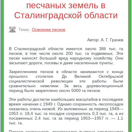
песчаных земель в
Сталинградской области
Тема:
Освоение песков
Автор: А. Г. Грачев
В Сталинградской области имеется около 386 тыс. га
песков, в том числе около 200 тыс. га подвижных. Эти
пески наносят большой вред народному хозяйству. Они
засыпают дороги, посевы и даже населенные пункты.
Закреплением песков в области занимаются с конца
прошлого столетия. До Великой Октябрьской
социалистической революции эти работы были
сравнительно невелики. За весь дореволюционный
период было закреплено около 5000 га песков.
Эти работы достигли наибольших масштабов в последнее
время начиная с 1949 г. Однако сохранность лесопосадок
оказалась очень низкой. Из заложенных за период 1949—
1953 гг. 18,4 тыс. га посадок сохранилось 0,3 тыс. га, а из
посаженных 2,4 тыс. га за период 1953—1957 гг. — 1,1
тыс. га.
Плохая сохранность лесопосадок вызвана следующими