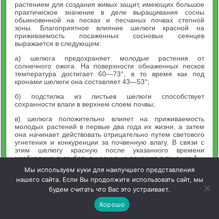
растением для создания живых защит, имеющих большое
практическое значение в деле выращивания сосны
обыкновенной на песках и песчаных почвах степной
зоны. Благоприятное влияние шелюги красной на
приживаемость посаженных сосновых сеянцев
выражается в следующем:
а) шелюга предохраняет молодые растения от
солнечного ожога. На поверхности обнаженных песков
температура достигает 60—73°, в то время как под
кронами шелюги она составляет 43—53°;
б) подстилка из листьев шелюги способствует
сохранности влаги в верхнем слоем почвы;
в) шелюга положительно влияет на приживаемость
молодых растений в первые два года их жизни, а затем
она начинает действовать отрицательно путем светового
угнетения и конкуренции за почвенную влагу. В связи с
этим шелюгу красную после указанного времени
необходимо вьгрубать в несколько приемов в течение 1—
3 лет.
Мы используем куки для наилучшего представления
нашего сайта. Если Вы продолжите использовать сайт, мы
Живые защиты из быстрорастущих древесных пород в
составе тополя канадского, акации белой и клена
будем считать что Вас это устраивает.
ясенелистного на песчаных и супесчаных почвах,
созданные в виде кулисных насаждений шириной 25 м с
Хорошо
межкулисным пространством такой же ширины, дали