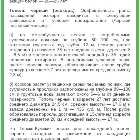
акации белой — 20—25 лет.
Тополь черный (осокорь)
. Эффективность роста
насаждений осокоря находится в следующей
зависимости от условий произрастания (Чирский
песчаный массив):
а) на мелкобугристых песках с погребенными
супесчаными почвами на глубине 80—100 см, при
залегании грунтовых вод глубже 12 м, осокорь растет
медленно (в возрасте 35 лет средняя высота деревьев 8
—8,5 м) и является недолговечной породой (к 35 годам
полностью отмирает). В аналогичных условиях плохо
растет поросль осокоря, образовавшаяся после срубки
культур (в возрасте 7 лет деревца имели среднюю высоту
2,8 м);
б) осокорь растет успешно на серых песчаных почвах, где
суглинистые прослойки расположены на глубине 80—100
см и грунтовые воды залегают около 5—6 м от дневной
поверхности. Тополь черный в возрасте 27 лет достигал
среднего диаметра 24,5 см, средней высоты — 17,6 м и
запаса древесины на 1 га — 436 куб. м. После рубки
образовалась поросль, достигавшая в 15-летнем возрасте
среднего диаметра 20 см и средней высоты — 17 м.
На Терско-Кумских песках рост насаждений тополя
черного находится в зависимости от следующих
почвенно-грунтовых условий: