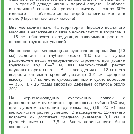
— в третьей декаде июля и первой августа. Наиболее
интенсивный сезонный прирост в высоту — около 60%
годового — наблюдается во второй половине мая и в
июне (Чирский песчаный массив).
Вяз мелколистный
. На территории Чирского песчаного
массива в насаждениях вяза мелколистного в возрасте 9
—15 лет обнаружена следующая зависимость роста от
почвенно-грунтовых условий.
На почвах, где маломощная супесчаная прослойка (20
см) залегает на глубине около 180 см, а глубже
расположен песок ненарушенного строения, при уровне
грунтовых вод 6—7 м, вяз мелколистный растет
неудовлетворительно. В насаждениях 12-летнего
возраста он имел средний диаметр 3,2 см, среднюю
высоту — 3,7 м, число суховершинных и сухих деревьев
— 33%, а к 15 годам здоровых деревьев осталось около
20%.
На черноземовидных супесчаных почвах с
расположением суглинистых прослоек на глубине 150 см,
при глубоком залегании грунтовых вод (18—20 м), вяз
мелколистый растет успешно. В насаждениях 11-летнего
возраста он достигает среднего диаметра 9,1 см и
средней высоты — 7,5 м. Здесь деревья вяза были
здоровые.