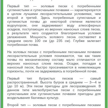
Первый тип — эоловые пески с погребенными
суглинистыми и супесчаными почвами — характеризуется
в целом лучшими лесорастительными условиями, чем
второй и третий. Здесь погребенные супесчаные и
суглинистые почвы до некоторой степени являются
водоупором, они задерживают воду атмосферных
осадков, поступающих из верхних наносных слоев песка,
в результате чего создаются благоприятные условия
увлажнения. Мощность эолового песка составляет в
среднем около 100 см (до 235 см). Глубже залегает
погребенная почва.
На эоловых песках с погребенными песчаными почвами
лесорастительные условия понижаются, так как такие
почвы по механическому составу мало отличаются от
верхних наносных слоев песка. Осадки, попадая в
наносный песок, быстро просачиваются в нижележащие
горизонты, почти не задерживаясь в погребенной почве.
Первый тип бугристых песков — самый
распространенный. Высота бугров в среднем — 3—4 м
(до 10 м). Эти пески пригодны для лесоразведения. В
данном типе мелкобугристые пески с погребенными
супесчаными или суглинистыми почвами пригодны для
возделывания бахчевых культур.
Второй тип — эоловые пески с погребенными песками