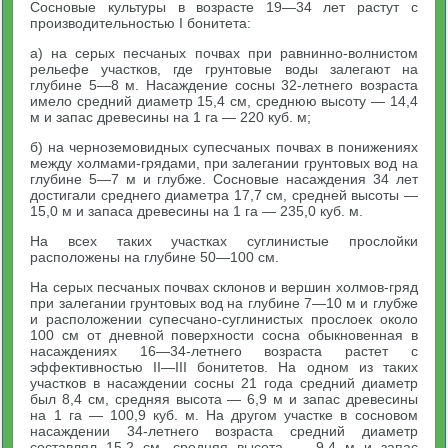
Сосновые культуры в возрасте 19—34 лет растут с
производительностью I бонитета:
а) на серых песчаных почвах при равнинно-волнистом
рельефе участков, где грунтовые воды залегают на
глубине 5—8 м. Насаждение сосны 32-летнего возраста
имело средний диаметр 15,4 см, среднюю высоту — 14,4
м и запас древесины на 1 га — 220 куб. м;
б) на черноземовидных супесчаных почвах в понижениях
между холмами-грядами, при залегании грунтовых вод на
глубине 5—7 м и глубже. Сосновые насаждения 34 лет
достигали среднего диаметра 17,7 см, средней высоты —
15,0 м и запаса древесины на 1 га — 235,0 куб. м.
На всех таких участках суглинистые прослойки
расположены на глубине 50—100 см.
На серых песчаных почвах склонов и вершин холмов-гряд
при залегании грунтовых вод на глубине 7—10 м и глубже
и расположении супесчано-суглинистых прослоек около
100 см от дневной поверхности сосна обыкновенная в
насаждениях 16—34-летнего возраста растет с
эффективностью II—III бонитетов. На одном из таких
участков в насаждении сосны 21 года средний диаметр
был 8,4 см, средняя высота — 6,9 м и запас древесины
на 1 га — 100,9 куб. м. На другом участке в сосновом
насаждении 34-летнего возраста средний диаметр
составлял 15,2 см, средняя высота — 9,4 м и запас