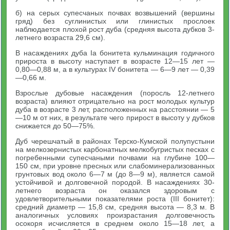
б) на серых супесчаных почвах возвышений (вершины
гряд) без суглинистых или глинистых прослоек
наблюдается плохой рост дуба (средняя высота дубков 3-
летнего возраста 29,6 см).
В насаждениях дуба Iа бонитета кульминация годичного
прироста в высоту наступает в возрасте 12—15 лет —
0,80—0,88 м, а в культурах IV бонитета — 6—9 лет — 0,39
—0,66 м.
Взрослые дубовые насаждения (поросль 12-летнего
возраста) влияют отрицательно на рост молодых культур
дуба в возрасте 3 лет, расположенных на расстоянии — 5
—10 м от них, в результате чего прирост в высоту у дубков
снижается до 50—75%.
Дуб черешчатый в районах Терско-Кумской полупустыни
на мелкозернистых карбонатных мелкобугристых песках с
погребенными супесчаными почвами на глубине 100—
150 см, при уровне пресных или слабоминерализованных
грунтовых вод около 6—7 м (до 8—9 м), является самой
устойчивой и долговечной породой. В насаждениях 30-
летнего возраста он оказался здоровым с
удовлетворительными показателями роста (III бонитет):
средний диаметр — 15,8 см, средняя высота — 8,3 м. В
аналогичных условиях произрастания долговечность
осокоря исчисляется в среднем около 15—18 лет, а