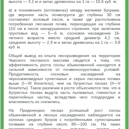
высота — 3,1 м и запас древесины на 1 га — 10,6 куб. м;
в) в понижениях (котловинах) между мелкими буграми,
где верхняя часть почвогрунта до глубины 30 см
составляет эоловый песок, а также где расположена
погребенная песчаная почва, переходящая на глубине
110 см в песок ненарушенного строения, при залегании
грунтовых вод — 5—6 м, сосновое насаждение 16-
летнего возраста имело средний диаметр 4,2 см,
среднюю высоту — 2,9 м и запас древесины на 1 га — 3,8
куб. м.
Общий вывод из опыта лесоразведения на территории
Чирского песчаного массива сводится к тому, что
эффективность роста сосны обыкновенной находится в
сильной зависимости от почвенногрунтовых условий.
Продуктивность сосновых насаждений на
черноземовидных супесчаных и серых песчаных почвах
выше (I—III бонитеты), чем на бугристых песках (II—V
бонитеты). Такое различие в росте объясняется тем, что в
бугристых песках выдута часть пылеватых, глинистых и
перегнойных частиц, вследствие чего плодородие и
влагоемкость их снизились.
На Придонецких песках успешный рост сосны
обыкновенной в лесных насаждениях наблюдается на
склонах средних бугров с погребенными супесчаными
почвами на глубине около 80—100 см. На таких
почвогрунтах сосновые культуры растут с