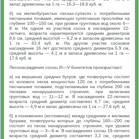
запас древесины на 1 га — 16,3—18,6 куб. м;
б) на мелкобугристых песках-супесях с погребенными
песчаными почвами, имеющих супесчаные прослойки на
глубине 100—150 см, при уровне грунтовых вод около 6—
8 м. На одном из участков сосна в насаждениях 22-
летнего, возраста характеризуется средним диаметром
8,6 см, средней высотой — 6,2 м и запасом древесины на
1 га — 63,4 куб. м. На другом участке сосновое
насаждение 16 лет достигало среднего диаметра 5,9 см,
средней высоты — 4,1 м и запаса древесины на 1 га —
17,6 куб. м.
Лесонасаждения сосны III—V бонитетов произрастают:
а) на вершинах средних бугров, где почвогрунты состоят
из эолового песка мощностью 120 см с погребенными
песчаными почвами, подстилаемыми на глубине 200 см
песками ненарушенного строения, при залегании
грунтовых вод — 11—12 м. В насаждениях 22-летнего
возраста средний диаметр составляет 6,7 см, средняя
высота — 4,9 м и запас древесины на 1 га — 27,6 куб. м;
б) в понижениях (котловинах) между средними и мелкими
буграми, почвогрунты которых до глубины 160—200 см
состоят из песка ненарушенного строения, при уровне
грунтовых вод — 3—6 м. В насаждениях сосны 19-летнего
возраста средний диаметр составляет 3,2 см, средняя