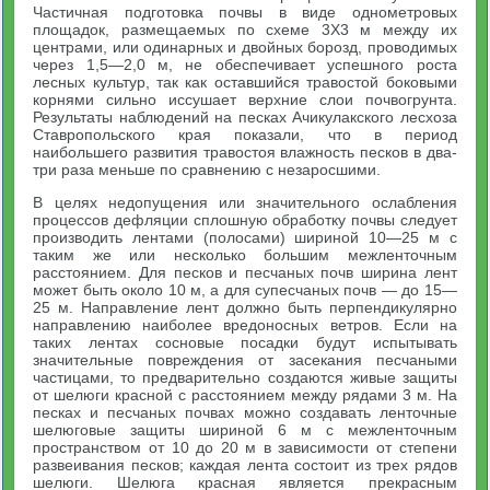
Частичная подготовка почвы в виде однометровых
площадок, размещаемых по схеме 3X3 м между их
центрами, или одинарных и двойных борозд, проводимых
через 1,5—2,0 м, не обеспечивает успешного роста
лесных культур, так как оставшийся травостой боковыми
корнями сильно иссушает верхние слои почвогрунта.
Результаты наблюдений на песках Ачикулакского лесхоза
Ставропольского края показали, что в период
наибольшего развития травостоя влажность песков в два-
три раза меньше по сравнению с незаросшими.
В целях недопущения или значительного ослабления
процессов дефляции сплошную обработку почвы следует
производить лентами (полосами) шириной 10—25 м с
таким же или несколько большим межленточным
расстоянием. Для песков и песчаных почв ширина лент
может быть около 10 м, а для супесчаных почв — до 15—
25 м. Направление лент должно быть перпендикулярно
направлению наиболее вредоносных ветров. Если на
таких лентах сосновые посадки будут испытывать
значительные повреждения от засекания песчаными
частицами, то предварительно создаются живые защиты
от шелюги красной с расстоянием между рядами 3 м. На
песках и песчаных почвах можно создавать ленточные
шелюговые защиты шириной 6 м с межленточным
пространством от 10 до 20 м в зависимости от степени
развеивания песков; каждая лента состоит из трех рядов
шелюги. Шелюга красная является прекрасным