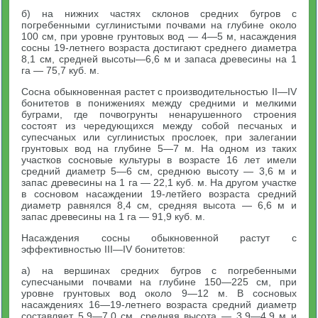
б) на нижних частях склонов средних бугров с
погребенными суглинистыми почвами на глубине около
100 см, при уровне грунтовых вод — 4—5 м, насаждения
сосны 19-летнего возраста достигают среднего диаметра
8,1 см, средней высоты—6,6 м и запаса древесины на 1
га — 75,7 куб. м.
Сосна обыкновенная растет с производительностью II—IV
бонитетов в понижениях между средними и мелкими
буграми, где почвогрунты ненарушенного строения
состоят из чередующихся между собой песчаных и
супесчаных или суглинистых прослоек, при залегании
грунтовых вод на глубине 5—7 м. На одном из таких
участков сосновые культуры в возрасте 16 лет имели
средний диаметр 5—6 см, среднюю высоту — 3,6 м и
запас древесины на 1 га — 22,1 куб. м. На другом участке
в сосновом насаждении 19-летйего возраста средний
диаметр равнялся 8,4 см, средняя высота — 6,6 м и
запас древесины на 1 га — 91,9 куб. м.
Насаждения сосны обыкновенной растут с
эффективностью III—IV бонитетов:
а) на вершинах средних бугров с погребенными
супесчаными почвами на глубине 150—225 см, при
уровне грунтовых вод около 9—12 м. В сосновых
насаждениях 16—19-летнего возраста средний диаметр
составляет 5,9—7,0 см, средняя высота — 3,9—4,9 м и