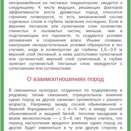
лесоразведения на песчаных территориях
, сводится к
следующему. К числу ведущих, решающих факторов
эффективности роста древесных пород относится
строение почвогрунта, то есть механический состав
отдельных слоев и глубина залегания последних. Если в
верхнем песчаном или супесчаном слое количество
глинистых и пылеватых частиц меньше, чем в
подстилающем его горизонте, то создаются условия
увлажнения и сохранения влаги. Иными словами,
наилучшие лесорастотельные условия образуются в тех
случаях, когда в почвогрунтах до глубины 1,5—3,0 м
верхний слой песчаный, а ниже расположен супесчаный
или суглинистый; верхний слой супесчаный, а глубже
залегает суглинистый; песчаные слою чередуются с
супесчаными или суглинистыми.
О взаимоотношениях пород
В смешанных культурах, созданных по подеревному и
рядовому типам смешения, отрицательное влияние
одних пород на другие начинает проявляться с раннего
возраста. Например, между сосной обыкновенной «
березой бородавчатой — с 4—5 лет, а между сосной
обыкновенной и акацией белой, тополем канадским и
вязом мелколистным — с 5—6 лет. Нужно считать, что
период наступления вредного влияния одних пород на
другие будет изменяться в ту или другую сторону в