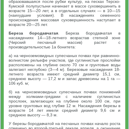
образовавшаяся после рубки культур, на песках Терско-
Кумской полупустыни начинает в массе суховершинить в
возрасте 15—20 лет, а в отдельных случаях — в 10—15
(наихудшие условия). В насаждениях семенного
происхождения массовая суховершинность наступает в
возрасте 20—25 лет.
Береза бородавчатая
. Береза бородавчатая в
насаждениях 14—18-летнего возрастав степной зоне
(Чирский песчаный массив) растет с
производительностью 1а бонитета:
а) на черноземовидных супесчаных почвах при равнинно-
волнистом рельефе участков, где суглинистые прослойки
расположены на глубине около 70 см и грунтовые воды
залегают неглубоко (3—4 м). Березовые насаждения 18-
летнего возраста имеют средний диаметр 15,1 см,
среднюю высоту — 17,2 м и запас древесины на 1 га —
106 куб. м;
б) на черноземовидных супесчаных почвах понижений
между холмами-грядами с наличием суглинистых
прослоек, залегающих на глубине около 100 см, при
уровне грунтовых вод глубже 12 м. Насаждения березы в
возрасте 14 лет имели средний диаметр 9,6 см и
среднюю высоту — 8,3 м.
У березы бородавчатой на песчаных почвах начало роста
отмечено во второй-третьей декаде апреля, а окончание