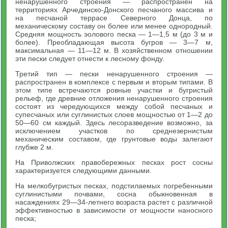
ненарушенного строения — распространен на
территориях Арчединско-Донского песчаного массива и
на песчаной террасе Северного Донца, по
механическому составу он более или менее однородный.
Средняя мощность эолового песка — 1—1,5 м (до 3 м и
более). Преобладающая высота бугров — 3—7 м,
максимальная — 11—12 м. В хозяйственном отношении
эти пески следует отнести к лесному фонду.
Третий тип — пески ненарушенного строения —
распространен в комплексе с первым и вторым типами. В
этом типе встречаются ровные участки и бугристый
рельеф, где древние отложения ненарушенного строения
состоят из чередующихся между собой песчаных и
супесчаных или суглинистых слоев мощностью от 1—2 до
50—60 см каждый. Здесь лесоразведение возможно, за
исключением участков по среднезернистым
механическим составом, где грунтовые воды залегают
глубже 2 м.
На Приволжских правобережных песках рост сосны
характеризуется следующими данными.
На мелкобугристых песках, подстилаемых погребенными
суглинистыми почвами, сосна обыкновенная в
насаждениях 29—34-летнего возраста растет с различной
эффективностью в зависимости от мощности наносного
песка;