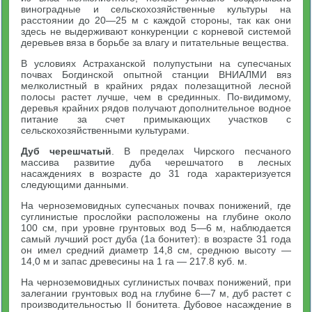
виноградные и сельскохозяйственные культуры на
расстоянии до 20—25 м с каждой стороны, так как они
здесь не выдерживают конкуренции с корневой системой
деревьев вяза в борьбе за влагу и питательные вещества.
В условиях Астраханской полупустыни на супесчаных
почвах Богдинской опытной станции ВНИАЛМИ вяз
мелколистный в крайних рядах полезащитной лесной
полосы растет лучше, чем в срединных. По-видимому,
деревья крайних рядов получают дополнительное водное
питание за счет примыкающих участков с
сельскохозяйственными культурами.
Дуб черешчатый
. В пределах Чирского песчаного
массива развитие дуба черешчатого в лесных
насаждениях в возрасте до 31 года характеризуется
следующими данными.
На черноземовидных супесчаных почвах понижений, где
суглинистые прослойки расположены на глубине около
100 см, при уровне грунтовых вод 5—6 м, наблюдается
самый лучший рост дуба (1а бонитет): в возрасте 31 года
он имел средний диаметр 14,8 см, среднюю высоту —
14,0 м и запас древесины на 1 га — 217.8 куб. м.
На черноземовидных суглинистых почвах понижений, при
залегании грунтовых вод на глубине 6—7 м, дуб растет с
производительностью II бонитета. Дубовое насаждение в