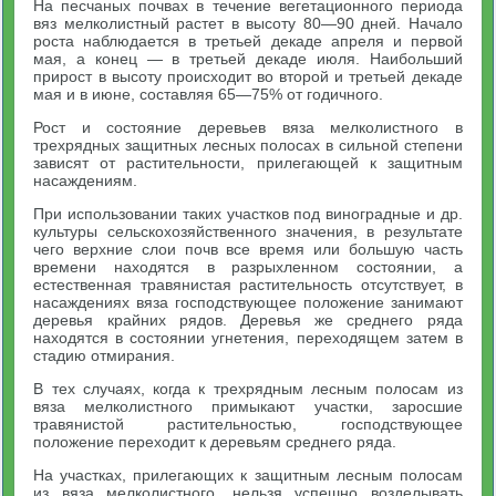
На песчаных почвах в течение вегетационного периода
вяз мелколистный растет в высоту 80—90 дней. Начало
роста наблюдается в третьей декаде апреля и первой
мая, а конец — в третьей декаде июля. Наибольший
прирост в высоту происходит во второй и третьей декаде
мая и в июне, составляя 65—75% от годичного.
Рост и состояние деревьев вяза мелколистного в
трехрядных защитных лесных полосах в сильной степени
зависят от растительности, прилегающей к защитным
насаждениям.
При использовании таких участков под виноградные и др.
культуры сельскохозяйственного значения, в результате
чего верхние слои почв все время или большую часть
времени находятся в разрыхленном состоянии, а
естественная травянистая растительность отсутствует, в
насаждениях вяза господствующее положение занимают
деревья крайних рядов. Деревья же среднего ряда
находятся в состоянии угнетения, переходящем затем в
стадию отмирания.
В тех случаях, когда к трехрядным лесным полосам из
вяза мелколистного примыкают участки, заросшие
травянистой растительностью, господствующее
положение переходит к деревьям среднего ряда.
На участках, прилегающих к защитным лесным полосам
из вяза мелколистного, нельзя успешно возделывать