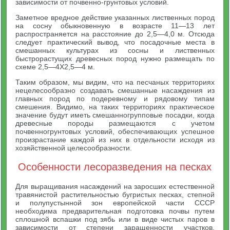
зависимости от почвенно-грунтовых условий.
Заметное вредное действие указанных лиственных пород
на сосну обыкновенную в возрасте 11—13 лет
распространяется на расстояние до 2,5—4,0 м. Отсюда
следует практический вывод, что посадочные места в
смешанных культурах из сосны и лиственных
быстрорастущих древесных пород нужно размещать по
схеме 2,5—4X2,5—4 м.
Таким образом, мы видим, что на песчаных территориях
нецелесообразно создавать смешанные насаждения из
главных пород по подеревному и рядовому типам
смешения. Видимо, на таких территориях практическое
значение будут иметь смешанногрупповые посадки, когда
древесные породы размещаются с учетом
почвенногрунтовых условий, обеспечивающих успешное
произрастание каждой из них в отдельности исходя из
хозяйственной целесообразности.
Особенности лесоразведения на песках
Для выращивания насаждений на заросших естественной
травянистой растительностью бугристых песках, степной
и полупустынной зон европейской части СССР
необходима предварительная подготовка почвы путем
сплошной вспашки под зябь или в виде чистых паров в
зависимости от степени заращенности участков.