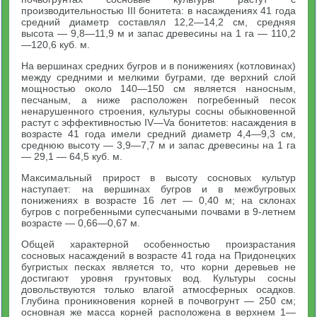
производительностью III бонитета: в насаждениях 41 года
средний диаметр составлял 12,2—14,2 см, средняя
высота — 9,8—11,9 м и запас древесины на 1 га — 110,2
—120,6 куб. м.
На вершинах средних бугров и в понижениях (котловинах)
между средними и мелкими буграми, где верхний слой
мощностью около 140—150 см является наносным,
песчаным, а ниже расположен погребенный песок
ненарушенного строения, культуры сосны обыкновенной
растут с эффективностью IV—Va бонитетов: насаждения в
возрасте 41 года имели средний диаметр 4,4—9,3 см,
среднюю высоту — 3,9—7,7 м и запас древесины на 1 га
— 29,1 — 64,5 куб. м.
Максимальный прирост в высоту сосновых культур
наступает: на вершинах бугров и в межбугровых
понижениях в возрасте 16 лет — 0,40 м; на склонах
бугров с погребенными супесчаными почвами в 9-летнем
возрасте — 0,66—0,67 м.
Общей характерной особенностью произрастания
сосновых насаждений в возрасте 41 года на Придонецких
бугристых песках является то, что корни деревьев не
достигают уровня грунтовых вод. Культуры сосны
довольствуются только влагой атмосферных осадков.
Глубина проникновения корней в почвогрунт — 250 см;
основная же масса корней расположена в верхнем 1—