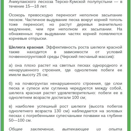
Ачикулакского лесхоза Терско-Кумской полупустыни — в
течение 15—18 лет.
Осокорь превосходно переносит неполное засыпание
песком. Частичное выдувание песка вокруг корней тополь
тоже переносит, но растут деревья значительно
медленнее, чем при неполном их засыпании. На
обнаженных при выдувании частях корней появляются
корневые отпрыски.
Шелюга красная
. Эффективность роста шелюги красной
также находится в зависимости от условий
почвенногрунтовой среды (Чирский песчаный массив):
а) она плохо растет на светлых песках однородного и
ненарушенного строения, где однолетние побеги ее
имели высоту 25 см;
б) на почвогрунтах ненарушенного строения, где слои
песка и супеси или суглинка чередуются между собой,
шелюга красная растет удовлетворительно: побеги ее в
однолетнем возрасте достигали 100 см;
в) наиболее успешный рост шелюги (высота побегов
однолетнего возраста 130 см) наблюдается на эоловых
песках с погребенными супесчаными почвами на глубине
50—100 см.
Общее заключение, вытекающее из опыта