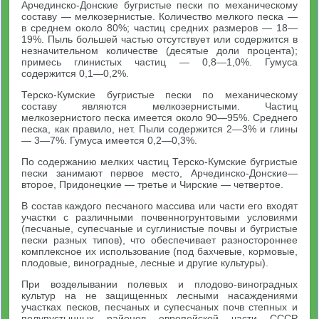
Арчединско-Донские бугристые пески по механическому
составу — мелкозернистые. Количество мелкого песка —
в среднем около 80%; частиц средних размеров — 18—
19%. Пыль большей частью отсутствует или содержится в
незначительном количестве (десятые доли процента);
примесь глинистых частиц — 0,8—1,0%. Гумуса
содержится 0,1—0,2%.
Терско-Кумские бугристые пески по механическому
составу являются мелкозернистыми. Частиц
мелкозернистого песка имеется около 90—95%. Среднего
песка, как правило, нет. Пыли содержится 2—3% и глины
— 3—7%. Гумуса имеется 0,2—0,3%.
По содержанию мелких частиц Терско-Кумские бугристые
пески занимают первое место, Арчединско-Донские—
второе, Придонецкие — третье и Чирские — четвертое.
В состав каждого песчаного массива или части его входят
участки с различными почвенногрунтовыми условиями
(песчаные, супесчаные и суглинистые почвы и бугристые
пески разных типов), что обеспечивает разностороннее
комплексное их использование (под бахчевые, кормовые,
плодовые, виноградные, лесные и другие культуры).
При возделывании полевых и плодово-виноградных
культур на не защищенных лесными насаждениями
участках песков, песчаных и супесчаных почв степных и
полупустынных районов европейской части СССР