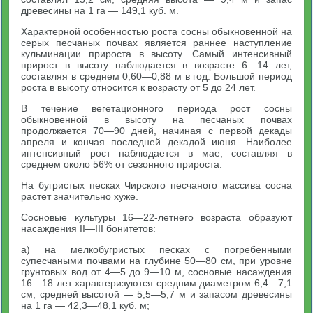
древесины на 1 га — 149,1 куб. м.
Характерной особенностью роста сосны обыкновенной на
серых песчаных почвах является раннее наступление
кульминации прироста в высоту. Самый интенсивный
прирост в высоту наблюдается в возрасте 6—14 лет,
составляя в среднем 0,60—0,88 м в год. Большой период
роста в высоту относится к возрасту от 5 до 24 лет.
В течение вегетационного периода рост сосны
обыкновенной в высоту на песчаных почвах
продолжается 70—90 дней, начиная с первой декады
апреля и кончая последней декадой июня. Наиболее
интенсивный рост наблюдается в мае, составляя в
среднем около 56% от сезонного прироста.
На бугристых песках Чирского песчаного массива сосна
растет значительно хуже.
Сосновые культуры 16—22-летнего возраста образуют
насаждения II—III бонитетов:
а) на мелкобугристых песках с погребенными
супесчаными почвами на глубине 50—80 см, при уровне
грунтовых вод от 4—5 до 9—10 м, сосновые насаждения
16—18 лет характеризуются средним диаметром 6,4—7,1
см, средней высотой — 5,5—5,7 м и запасом древесины
на 1 га — 42,3—48,1 куб. м;