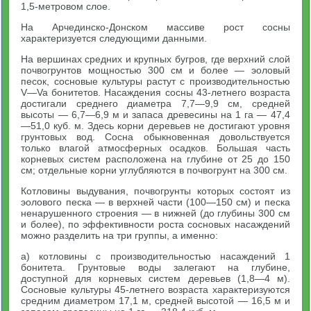
1,5-метровом слое.
На Арчединско-Донском массиве рост сосны
характеризуется следующими данными.
На вершинах средних и крупных бугров, где верхний слой
почвогрунтов мощностью 300 см и более — эоловый
песок, сосновые культуры растут с производительностью
V—Va бонитетов. Насаждения сосны 43-летнего возраста
достигали среднего диаметра 7,7—9,9 см, средней
высоты — 6,7—6,9 м и запаса древесины на 1 га — 47,4
—51,0 куб. м. Здесь корни деревьев не достигают уровня
грунтовых вод. Сосна обыкновенная довольствуется
только влагой атмосферных осадков. Большая часть
корневых систем расположена на глубине от 25 до 150
см; отдельные корни углубляются в почвогрунт на 300 см.
Котловины выдувания, почвогрунты которых состоят из
эолового песка — в верхней части (100—150 см) и песка
ненарушенного строения — в нижней (до глубины 300 см
и более), по эффективности роста сосновых насаждений
можно разделить на три группы, а именно:
а) котловины с производительностью насаждений 1
бонитета. Грунтовые воды залегают на глубине,
доступной для корневых систем деревьев (1,8—4 м).
Сосновые культуры 45-летнего возраста характеризуются
средним диаметром 17,1 м, средней высотой — 16,5 м и