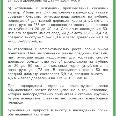
запасом древесины на 1 га — 318,4 куб. м.
б) котловины с условиями произрастания сосновых
культур IV бонитета. Они расположены между крупными и
средними буграми, грунтовые воды залегают на глубине,
недоступной для корней деревьев. Корни углубляются в
почвргрунт на 255 см, а основная их масса расположена
на глубине от 20 до 40 см. Сосновые насаждения 50-
летнего возраста имеют средний диаметр 12,3—13,4 см,
среднюю высоту — 9,7—11,3 м и запас древесины на 1 га
— 88,0—99,0 куб. м;
в) котловины с эффективностью роста сосны V—Va
бонитетов. Они расположены между средними буграми,
где грунтовые воды недоступны для корневых систем
деревьев. Большинство корней расположено на глубине
от 20 до 50 см, а отдельные корни углубляются в
почвогрунт до 172 см. В насаждениях сосны 50 лег
средний диаметр составляет 5,9 см, средняя высота —
4,5 м и запас древесины на 1 га — 16,3 куб. м.
При однородном строении почвогрунтов сосна
обыкновенная растет более успешно в той котловине,
которая непосредственно примыкает к склонам крупных
бугров вследствие сравнительно большей водосборной
площади.
Кульминация прироста в высоту в насаждениях сосны
обыкновенной наступает: