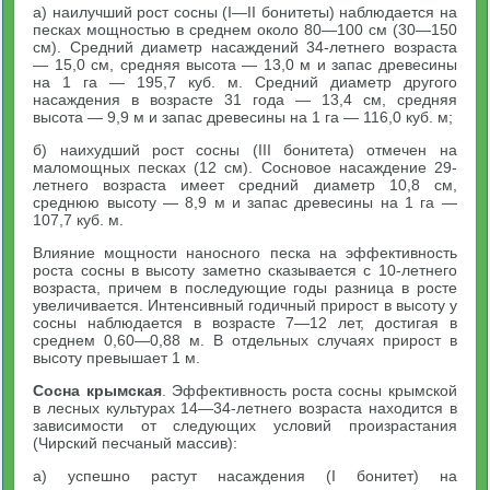
а) наилучший рост сосны (I—II бонитеты) наблюдается на
песках мощностью в среднем около 80—100 см (30—150
см). Средний диаметр насаждений 34-летнего возраста
— 15,0 см, средняя высота — 13,0 м и запас древесины
на 1 га — 195,7 куб. м. Средний диаметр другого
насаждения в возрасте 31 года — 13,4 см, средняя
высота — 9,9 м и запас древесины на 1 га — 116,0 куб. м;
б) наихудший рост сосны (III бонитета) отмечен на
маломощных песках (12 см). Сосновое насаждение 29-
летнего возраста имеет средний диаметр 10,8 см,
среднюю высоту — 8,9 м и запас древесины на 1 га —
107,7 куб. м.
Влияние мощности наносного песка на эффективность
роста сосны в высоту заметно сказывается с 10-летнего
возраста, причем в последующие годы разница в росте
увеличивается. Интенсивный годичный прирост в высоту у
сосны наблюдается в возрасте 7—12 лет, достигая в
среднем 0,60—0,88 м. В отдельных случаях прирост в
высоту превышает 1 м.
Сосна крымская
. Эффективность роста сосны крымской
в лесных культурах 14—34-летнего возраста находится в
зависимости от следующих условий произрастания
(Чирский песчаный массив):
а) успешно растут насаждения (I бонитет) на