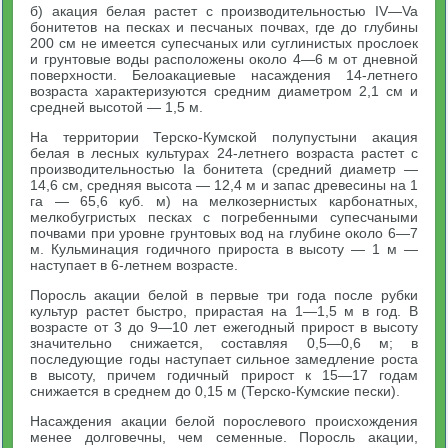
б) акация белая растет с производительностью IV—Va
бонитетов на песках и песчаных почвах, где до глубины
200 см не имеется супесчаных или суглинистых прослоек
и грунтовые воды расположены около 4—6 м от дневной
поверхности. Белоакациевые насаждения 14-летнего
возраста характеризуются средним диаметром 2,1 см и
средней высотой — 1,5 м.
На территории Терско-Кумской полупустыни акация
белая в лесных культурах 24-летнего возраста растет с
производительностью Iа бонитета (средний диаметр —
14,6 см, средняя высота — 12,4 м и запас древесины на 1
га — 65,6 куб. м) на мелкозернистых карбонатных,
мелкобугристых песках с погребенными супесчаными
почвами при уровне грунтовых вод на глубине около 6—7
м. Кульминация годичного прироста в высоту — 1 м —
наступает в 6-летнем возрасте.
Поросль акации белой в первые три года после рубки
культур растет быстро, прирастая на 1—1,5 м в год. В
возрасте от 3 до 9—10 лет ежегодный прирост в высоту
значительно снижается, составляя 0,5—0,6 м; в
последующие годы наступает сильное замедление роста
в высоту, причем годичный прирост к 15—17 годам
снижается в среднем до 0,15 м (Терско-Кумские пески).
Насаждения акации белой порослевого происхождения
менее долговечны, чем семенные. Поросль акации,