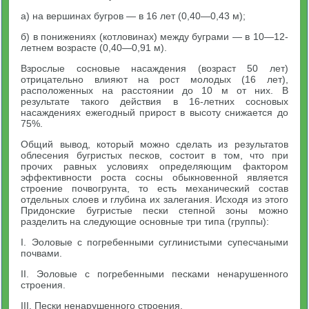
а) на вершинах бугров — в 16 лет (0,40—0,43 м);
б) в понижениях (котловинах) между буграми — в 10—12-
летнем возрасте (0,40—0,91 м).
Взрослые сосновые насаждения (возраст 50 лет)
отрицательно влияют на рост молодых (16 лет),
расположенных на расстоянии до 10 м от них. В
результате такого действия в 16-летних сосновых
насаждениях ежегодный прирост в высоту снижается до
75%.
Общий вывод, который можно сделать из результатов
облесения бугристых песков, состоит в том, что при
прочих равных условиях определяющим фактором
эффективности роста сосны обыкновенной является
строение почвогрунта, то есть механический состав
отдельных слоев и глубина их залегания. Исходя из этого
Придонские бугристые пески степной зоны можно
разделить на следующие основные три типа (группы):
I. Эоловые с погребенными суглинистыми супесчаными
почвами.
II. Эоловые с погребенными песками ненарушенного
строения.
III. Пески ненарушенного строения.