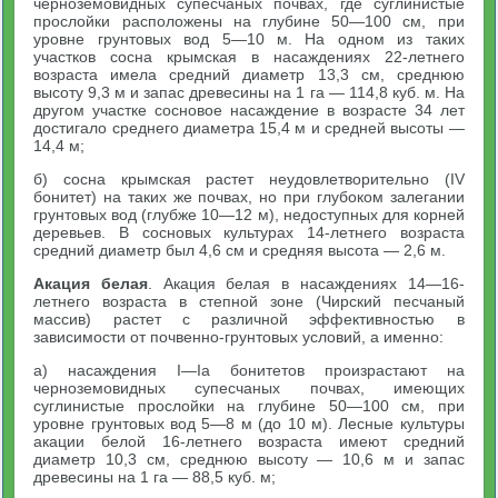
черноземовидных супесчаных почвах, где суглинистые
прослойки расположены на глубине 50—100 см, при
уровне грунтовых вод 5—10 м. На одном из таких
участков сосна крымская в насаждениях 22-летнего
возраста имела средний диаметр 13,3 см, среднюю
высоту 9,3 м и запас древесины на 1 га — 114,8 куб. м. На
другом участке сосновое насаждение в возрасте 34 лет
достигало среднего диаметра 15,4 м и средней высоты —
14,4 м;
б) сосна крымская растет неудовлетворительно (IV
бонитет) на таких же почвах, но при глубоком залегании
грунтовых вод (глубже 10—12 м), недоступных для корней
деревьев. В сосновых культурах 14-летнего возраста
средний диаметр был 4,6 см и средняя высота — 2,6 м.
Акация белая
. Акация белая в насаждениях 14—16-
летнего возраста в степной зоне (Чирский песчаный
массив) растет с различной эффективностью в
зависимости от почвенно-грунтовых условий, а именно:
а) насаждения I—Iа бонитетов произрастают на
черноземовидных супесчаных почвах, имеющих
суглинистые прослойки на глубине 50—100 см, при
уровне грунтовых вод 5—8 м (до 10 м). Лесные культуры
акации белой 16-летнего возраста имеют средний
диаметр 10,3 см, среднюю высоту — 10,6 м и запас
древесины на 1 га — 88,5 куб. м;