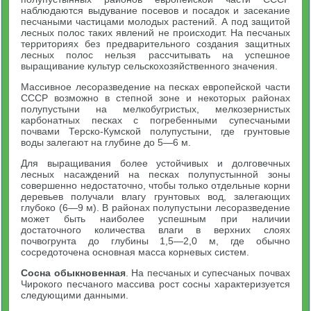
наблюдаются выдувание посевов и посадок и засекание
песчаными частицами молодых растений. А под защитой
лесных полос таких явлений не происходит. На песчаных
территориях без предварительного создания защитных
лесных полос нельзя рассчитывать на успешное
выращивание культур сельскохозяйственного значения.
Массивное лесоразведение на песках европейской части
СССР возможно в степной зоне и некоторых районах
полупустыни на мелкобугристых, мелкозернистых
карбонатных песках с погребенными супесчаными
почвами Терско-Кумской полупустыни, где грунтовые
воды залегают на глубине до 5—6 м.
Для выращивания более устойчивых и долговечных
лесных насаждений на песках полупустынной зоны
совершенно недостаточно, чтобы только отдельные корни
деревьев получали влагу грунтовых вод, залегающих
глубоко (6—9 м). В районах полупустыни лесоразведение
может быть наиболее успешным при наличии
достаточного количества влаги в верхних слоях
почвогрунта до глубины 1,5—2,0 м, где обычно
сосредоточена основная масса корневых систем.
Сосна обыкновенная
. На песчаных и супесчаных почвах
Чирокого песчаного массива рост сосны характеризуется
следующими данными.