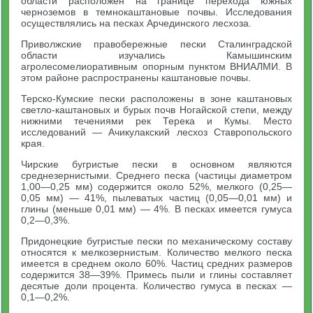
области расположен на границе перехода южных
черноземов в темнокаштановые почвы. Исследования
осуществлялись на песках Арчединского лесхоза.
Приволжские правобережные пески Сталинградской
области изучались Камышинским
агролесомелиоративным опорным пунктом ВНИАЛМИ. В
этом районе распространены каштановые почвы.
Терско-Кумские пески расположены в зоне каштановых
светло-каштановых и бурых почв Ногайской степи, между
нижними течениями рек Терека и Кумы. Место
исследований — Ачикулакский лесхоз Ставропольского
края.
Чирские бугристые пески в основном являются
среднезернистыми. Среднего песка (частицы диаметром
1,00—0,25 мм) содержится около 52%, мелкого (0,25—
0,05 мм) — 41%, пылеватых частиц (0,05—0,01 мм) и
глины (меньше 0,01 мм) — 4%. В песках имеется гумуса
0,2—0,3%.
Придонецкие бугристые пески по механическому составу
относятся к мелкозернистым. Количество мелкого песка
имеется в среднем около 60%. Частиц средних размеров
содержится 38—39%. Примесь пыли и глины составляет
десятые доли процента. Количество гумуса в песках —
0,1—0,2%.