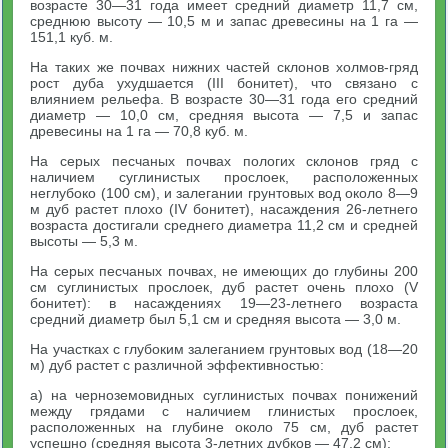
возрасте 30—31 года имеет средний диаметр 11,7 см,
среднюю высоту — 10,5 м и запас древесины на 1 га —
151,1 куб. м.
На таких же почвах нижних частей склонов холмов-гряд
рост дуба ухудшается (III бонитет), что связано с
влиянием рельефа. В возрасте 30—31 года его средний
диаметр — 10,0 см, средняя высота — 7,5 и запас
древесины на 1 га — 70,8 куб. м.
На серых песчаных почвах пологих склонов гряд с
наличием суглинистых прослоек, расположенных
неглубоко (100 см), и залегании грунтовых вод около 8—9
м дуб растет плохо (IV бонитет), насаждения 26-летнего
возраста достигали среднего диаметра 11,2 см и средней
высоты — 5,3 м.
На серых песчаных почвах, не имеющих до глубины 200
см суглинистых прослоек, дуб растет очень плохо (V
бонитет): в насаждениях 19—23-летнего возраста
средний диаметр был 5,1 см и средняя высота — 3,0 м.
На участках с глубоким залеганием грунтовых вод (18—20
м) дуб растет с различной эффективностью:
а) на черноземовидных суглинистых почвах понижений
между грядами с наличием глинистых прослоек,
расположенных на глубине около 75 см, дуб растет
успешно (средняя высота 3-летних дубков — 47,2 см);