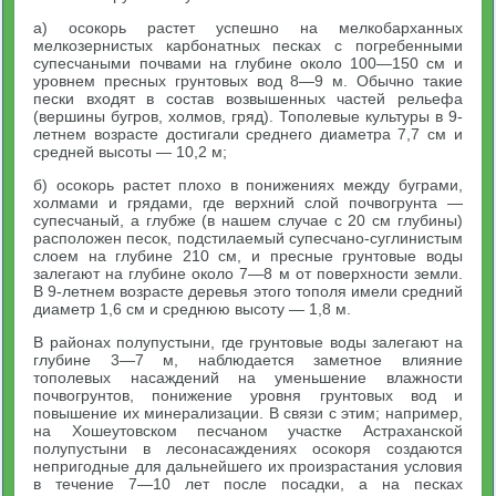
а) осокорь растет успешно на мелкобарханных
мелкозернистых карбонатных песках с погребенными
супесчаными почвами на глубине около 100—150 см и
уровнем пресных грунтовых вод 8—9 м. Обычно такие
пески входят в состав возвышенных частей рельефа
(вершины бугров, холмов, гряд). Тополевые культуры в 9-
летнем возрасте достигали среднего диаметра 7,7 см и
средней высоты — 10,2 м;
б) осокорь растет плохо в понижениях между буграми,
холмами и грядами, где верхний слой почвогрунта —
супесчаный, а глубже (в нашем случае с 20 см глубины)
расположен песок, подстилаемый супесчано-суглинистым
слоем на глубине 210 см, и пресные грунтовые воды
залегают на глубине около 7—8 м от поверхности земли.
В 9-летнем возрасте деревья этого тополя имели средний
диаметр 1,6 см и среднюю высоту — 1,8 м.
В районах полупустыни, где грунтовые воды залегают на
глубине 3—7 м, наблюдается заметное влияние
тополевых насаждений на уменьшение влажности
почвогрунтов, понижение уровня грунтовых вод и
повышение их минерализации. В связи с этим; например,
на Хошеутовском песчаном участке Астраханской
полупустыни в лесонасаждениях осокоря создаются
непригодные для дальнейшего их произрастания условия
в течение 7—10 лет после посадки, а на песках