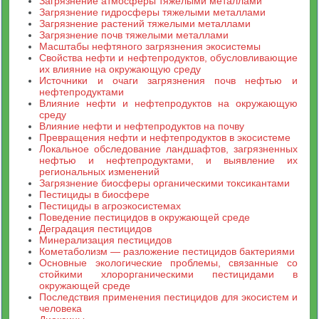
Загрязнение атмосферы тяжелыми металлами
Загрязнение гидросферы тяжелыми металлами
Загрязнение растений тяжелыми металлами
Загрязнение почв тяжелыми металлами
Масштабы нефтяного загрязнения экосистемы
Свойства нефти и нефтепродуктов, обусловливающие
их влияние на окружающую среду
Источники и очаги загрязнения почв нефтью и
нефтепродуктами
Влияние нефти и нефтепродуктов на окружающую
среду
Влияние нефти и нефтепродуктов на почву
Превращения нефти и нефтепродуктов в экосистеме
Локальное обследование ландшафтов, загрязненных
нефтью и нефтепродуктами, и выявление их
региональных изменений
Загрязнение биосферы органическими токсикантами
Пестициды в биосфере
Пестициды в агроэкосистемах
Поведение пестицидов в окружающей среде
Деградация пестицидов
Минерализация пестицидов
Кометаболизм — разложение пестицидов бактериями
Основные экологические проблемы, связанные со
стойкими хлорорганическими пестицидами в
окружающей среде
Последствия применения пестицидов для экосистем и
человека