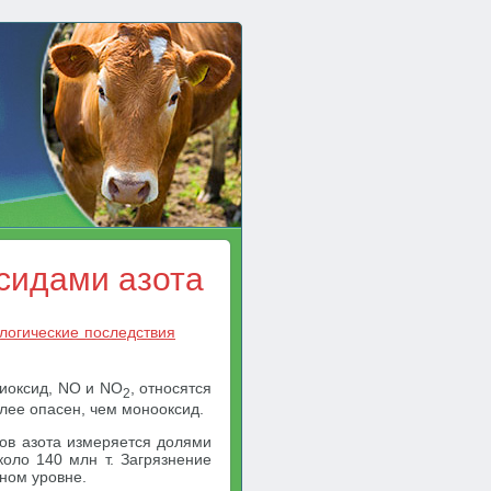
сидами азота
логические последствия
диоксид, NO и NO
, относятся
2
лее опасен, чем монооксид.
дов азота измеряется долями
коло 140 млн т. Загрязнение
ьном уровне.