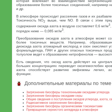
которая вовлекает во взаимодействие загрязняющи
образованием более токсичных соединений, например н
и др.
В атмосфере происходит рассеяние газов и их разбавл
Токсичность NO
выше, чем NO. В связи с этим пред
2
3
содержания оксида азота в воздухе составляет 0,6 мг/м
,
3
порядок ниже — 0,085 мг/м
.
Преобразование оксидов азота в атмосфере может со
более токсичных веществ. Например, образовавш
диоксида азота атомарный кислород и озон окисляют у
формальдегида, ПАН и других опасных токсичных прод
толуолом ведет к образованию нитрофенолов — высокот
Есть сведения, что оксид азота действует на центра
больших концентрациях переводит оксигемоглобин кров
азота способствует развитию эмфиземы легких, а
функции.
Дополнительные материалы по теме
Загрязнение биосферы техногенными оксидами углерода
Загрязнение биосферы оксидами серы
Общие сведения о поступлении оксидов углерода, азота, 
Радиоактивное загрязнение биосферы
Загрязнение биосферы органическими токсикантами
Превращения сернистого ангидрида в атмосфере