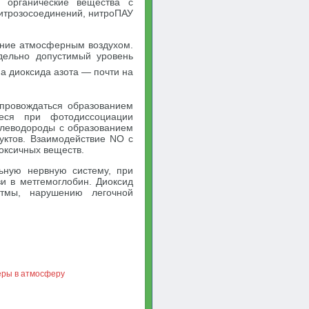
е органические вещества с
итрозосоединений, нитроПАУ
ение атмосферным воздухом.
ельно допустимый уровень
 а диоксида азота — почти на
провождаться образованием
иеся при фотодиссоциации
глеводороды с образованием
уктов. Взаимодействие NO с
оксичных веществ.
льную нервную систему, при
и в метгемоглобин. Диоксид
стмы, нарушению легочной
серы в атмосферу