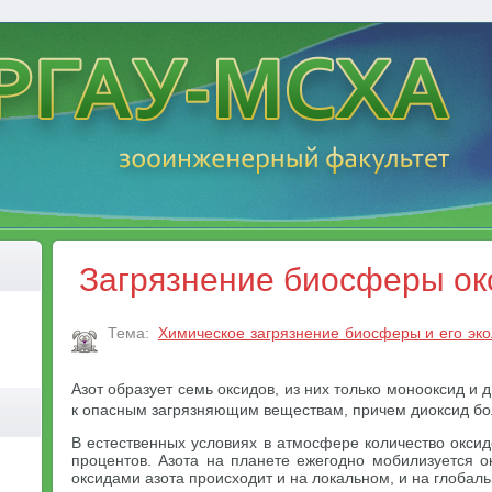
Загрязнение биосферы ок
Тема:
Химическое загрязнение биосферы и его эко
Азот образует семь оксидов, из них только монооксид и 
к опасным загрязняющим веществам, причем диоксид бо
В естественных условиях в атмосфере количество окси
процентов. Азота на планете ежегодно мобилизуется о
оксидами азота происходит и на локальном, и на глобал