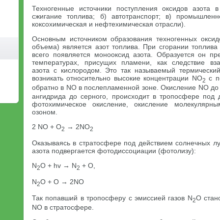
Техногенные источники поступления оксидов азота в
сжигание топлива; б) автотранспорт; в) промышленн
коксохимическая и нефтехимическая отрасли).
Основным источником образования техногенных оксид
объема) является азот топлива. При сгорании топлива
всего появляется монооксид азота. Образуется он п
температурах, присущих пламени, как следствие вз
азота с кислородом. Это так называемый термически
возникать относительно высокие концентрации NO
с п
2
обратно в NO в послепламенной зоне. Окисление NO до
ангидрида до серного, происходит в тропосфере под 
фотохимическое окисление, окисление молекулярны
озоном.
2 NO + O
→ 2NO
2
2
Оказываясь в стратосфере под действием солнечных лу
азота подвергается фотодиссоциации (фотолизу):
N
O + hv → N
+ O,
2
2
N
O + O → 2NO
2
Так попавший в тропосферу с эмиссией газов N
O стан
2
NO в стратосфере.