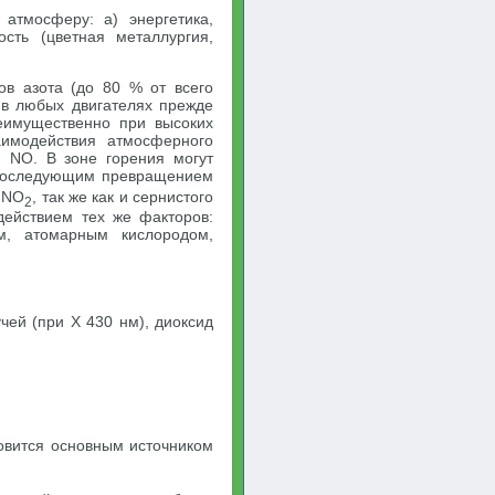
 атмосферу: а) энергетика,
ость (цветная металлургия,
ов азота (до 80 % от всего
 в любых двигателях прежде
реимущественно при высоких
аимодействия атмосферного
й NO. В зоне горения могут
оследующим превращением
 NO
, так же как и сернистого
2
действием тех же факторов:
м, атомарным кислородом,
чей (при X 430 нм), диоксид
овится основным источником