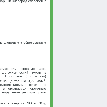
марный кислород способен в
 кислородом с образованием
тавляющим основную часть
 фотохимический туман в
т. Пороговой (по запаху)
3
т концентрацию 0,02 мг/м
.
едположительно связано с
х в организмах клеточные
ь нарушение респираторной
яется конверсия NO и NO
,
2