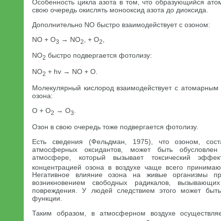
Особенность цикла азота в том, что образующийся ато
свою очередь окислять монооксид азота до диоксида.
Дополнительно NO быстро взаимодействует с озоном:
NO + O
→ NO
, + O
,
3
2
2
NO
быстро подвергается фотолизу:
2
NO
+ hv → NO + О.
2
Молекулярный кислород взаимодействует с атомарным
озона:
О + O
→ O
.
2
3
Озон в свою очередь тоже подвергается фотолизу.
Есть сведения (Фельдман, 1975), что озоном, сос
атмосферных оксидантов, может быть обусловлен
атмосфере, который вызывает токсический эффек
концентрацией озона в воздухе чаще всего принимаю
Негативное влияние озона на живые организмы пр
возникновением свободных радикалов, вызывающи
повреждения. У людей следствием этого может быт
функции.
Таким образом, в атмосферном воздухе осуществл