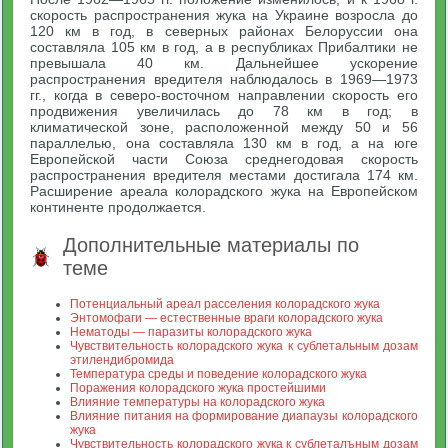
скорость распространения жука на Украине возросла до
120 км в год, в северных районах Белоруссии она
составляла 105 км в год, а в республиках Прибалтики не
превышала 40 км. Дальнейшее ускорение
распространения вредителя наблюдалось в 1969—1973
гг., когда в северо-восточном направлении скорость его
продвижения увеличилась до 78 км в год; в
климатической зоне, расположенной между 50 и 56
параллелью, она составляла 130 км в год, а на юге
Европейской части Союза среднегодовая скорость
распространения вредителя местами достигала 174 км.
Расширение ареала колорадского жука на Европейском
континенте продолжается.
Дополнительные материалы по
теме
Потенциальный ареал расселения колорадского жука
Энтомофаги — естественные враги колорадского жука
Нематоды — паразиты колорадского жука
Чувствительность колорадского жука к сублетальным дозам
этилендибромида
Температура среды и поведение колорадского жука
Поражения колорадского жука простейшими
Влияние температуры на колорадского жука
Влияние питания на формирование диапаузы колорадского
жука
Чувствительность колорадского жука к сублеталъным дозам