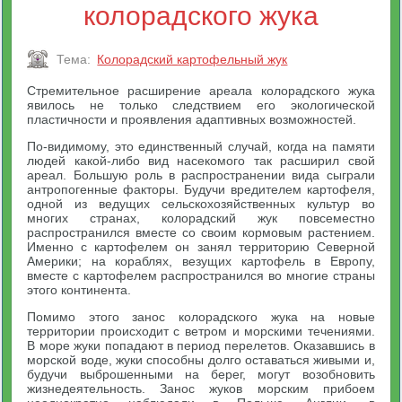
колорадского жука
Тема:
Колорадский картофельный жук
Стремительное расширение ареала колорадского жука
явилось не только следствием его экологической
пластичности и проявления адаптивных возможностей.
По-видимому, это единственный случай, когда на памяти
людей какой-либо вид насекомого так расширил свой
ареал. Большую роль в распространении вида сыграли
антропогенные факторы. Будучи вредителем картофеля,
одной из ведущих сельскохозяйственных культур во
многих странах, колорадский жук повсеместно
распространился вместе со своим кормовым растением.
Именно с картофелем он занял территорию Северной
Америки; на кораблях, везущих картофель в Европу,
вместе с картофелем распространился во многие страны
этого континента.
Помимо этого занос колорадского жука на новые
территории происходит с ветром и морскими течениями.
В море жуки попадают в период перелетов. Оказавшись в
морской воде, жуки способны долго оставаться живыми и,
будучи выброшенными на берег, могут возобновить
жизнедеятельность. Занос жуков морским прибоем