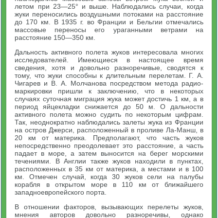
летом при 23—25° и выше. Наблюдались случаи, когда
жуки переносились воздушными потоками на расстояние
до 170 км. В 1935 г. во Франции и Бельгии отмечались
массовые переносы его ураганными ветрами на
расстояние 150—350 км.
Дальность активного полета жуков интересовала многих
исследователей. Имеющиеся в настоящее время
сведения, хотя и довольно разноречивые, сводятся к
тому, что жуки способны к длительным перелетам. Г. А.
Чигарев и В. А. Молчанова посредством метода радио-
маркировки пришли к заключению, что в некоторых
случаях суточная миграция жука может достичь 1 км, а в
период яйцекладки снижается до 50 м. О дальности
активного полета можно судить по некоторым цифрам.
Так, неоднократно наблюдались залеты жука из Франции
на остров Джерси, расположенный в проливе Ла-Манш, в
20 км от материка. Предполагают, что часть жуков
непосредственно преодолевает это расстояние, а часть
падает в море, а затем выносится на берег морскими
течениями. В Англии также жуков находили в пунктах,
расположенных в 35 км от материка, а местами и в 100
км. Отмечен случай, когда 30 жуков сели на палубы
корабля в открытом море в 110 км от ближайшего
западноевропейского порта.
В отношении факторов, вызывающих перелеты жуков,
мнения авторов довольно разноречивы, однако