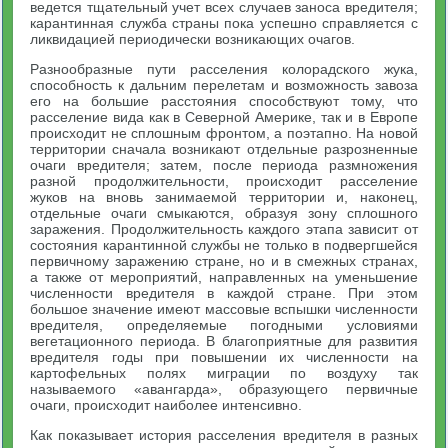
ведется тщательный учет всех случаев заноса вредителя;
карантинная служба страны пока успешно справляется с
ликвидацией периодически возникающих очагов.
Разнообразные пути расселения колорадского жука,
способность к дальним перелетам и возможность завоза
его на большие расстояния способствуют тому, что
расселение вида как в Северной Америке, так и в Европе
происходит не сплошным фронтом, а поэтапно. На новой
территории сначала возникают отдельные разрозненные
очаги вредителя; затем, после периода размножения
разной продолжительности, происходит расселение
жуков на вновь занимаемой территории и, наконец,
отдельные очаги смыкаются, образуя зону сплошного
заражения. Продолжительность каждого этапа зависит от
состояния карантинной службы не только в подвергшейся
первичному заражению стране, но и в смежных странах,
а также от мероприятий, направленных на уменьшение
численности вредителя в каждой стране. При этом
большое значение имеют массовые вспышки численности
вредителя, определяемые погодными условиями
вегетационного периода. В благоприятные для развития
вредителя годы при повышении их численности на
картофельных полях миграции по воздуху так
называемого «авангарда», образующего первичные
очаги, происходит наиболее интенсивно.
Как показывает история расселения вредителя в разных