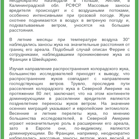
неоднократно наблюдали в Польше, Англии, в
Калининградской обл. РСФСР. Массовые заносы
вредителя происходят и с воздушными потоками,
особенно интенсивными при грозовой погоде. Жуки
охотнее поднимаются в воздух в ветреную погоду и,
подхватываемые ветром, уносятся на большие
расстояния.
В летние месяцы при температуре воздуха 30°
наблюдались заносы жука на значительные расстояния от
границ его ареала. Подобный случай описан Феррие с
сотрудниками, наблюдавшими проникновение жука из
Франции в Швейцарию.
Изучая направление распространения колорадского жука,
большинство исследователей приходят к выводу, что
распространение жуков совпадает с направленим
господствующих ветров. Трувло, проследив пути
расселения колорадского жука в Северной Америке на
протяжении 80 лет, заключает, что на этом континенте
доминирующими в расселении вредителя являются
позднелетние переносы жуков ветром. На значение
осенних миграций указывают и европейские энтомологи.
Весенние и летние перелеты жука, по мнению
большинства исследователей, в Северной Америке
играют незначительную роль в расширении его ареала,
зато в Европе они, по-видимому, являются
доминирующими. Во Франции, например, неоднократно
наблюдались массовые заносы ветром жука весной и