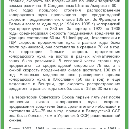
странах, скорость его продвижения по новой территории
весьма различна. В Соединенных Штатах Америки в 60—
70-х годах прошлого столетия распространение
колорадского жука происходило при среднегодовой
скорости продвижения его очагов 185 км. Во Франции и
Бельгии всего за один год (с 1934 по 1935 г.) колорадский
жук продвинулся на 250 км. За период с 1922 по 1938
годы среднегодовая скорость продвижения вредителя во
Франции составляла 60 км. В Швейцарии, Чехословакии и
ГДР скорость продвижения жука в разные годы была
почти одинаковой, она составляла в среднем 70 км в год.
На территории Польши скорость продвижения
колорадского жука на восток в разных климатических
зонах была различной. В северной части страны жук
продвигался со среднегодовой скоростью 75 км, а в
южной скорость продвижения очагов достигала 100 км в
год. Несколько медленнее шло расширение ареала
колорадского жука в Югославии (50 км в год) и еще
медленнее в Венгрии, где скорость распространения
вредителя в разные годы колебалась от 18 до 30 км в год.
На территории Советского Союза первые пять лет после
появления очагов колорадского жука скорость
продвижения вредителя была сравнительно небольшой и
составляла 45—75 км в год, причем в Белорусской ССР
она была больше, чем в Украинской ССР, расположенной
южнее.
После 1962—1965 гг. положение изменилось, и к 1968 г.