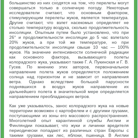
большинство из них сходятся на том, что перелеты могут
совершаться только в солнечную погоду. Некоторые
исследователи считают, что основным фактором,
стимулирующим перелеты жуков, является температура.
Другие считают, что взлет насекомых определяет не
столько температуру воздуха, сколько продолжительность
инсоляции. Опытным путем было установлено, что при
26° и продолжительности инсоляции до 5 час взлетало
20% жуков, а при той же температуре, но при
продолжительности инсоляции свыше 10 час — 100%
жуков. На значение интенсивности солнечной радиации
как основного фактора, вызывающего полеты
колорадского жука, указывают также Г. А. Пукинская и Г. В.
Гусев. По мнению этих авторов, первоначальное
направление полета жуков определяется положением
солнца над горизонтом и не зависит от направления
ветра. Однако вследствие большой парусности
поднявшихся в воздух жуков направление их
дальнейшего полета в значительной мере определяется
направлением преобладающих ветров.
Как уже указывалось, занос колорадского жука на новые
территории возможен с картофелем и с другими грузами,
поступающими из зоны его массового распространения.
Многолетний опыт карантинной службы Англии и
Финляндии показывает, что жуки и личинки вредителя
периодически попадают из различных стран Европы с
такими грузами, как лес, яблоки, пшеница. В Англии