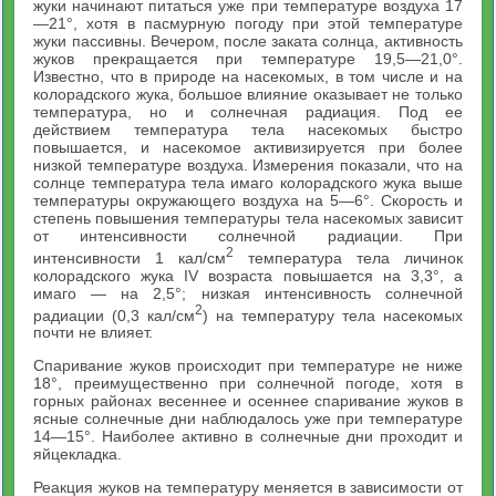
жуки начинают питаться уже при температуре воздуха 17
—21°, хотя в пасмурную погоду при этой температуре
жуки пассивны. Вечером, после заката солнца, активность
жуков прекращается при температуре 19,5—21,0°.
Известно, что в природе на насекомых, в том числе и на
колорадского жука, большое влияние оказывает не только
температура, но и солнечная радиация. Под ее
действием температура тела насекомых быстро
повышается, и насекомое активизируется при более
низкой температуре воздуха. Измерения показали, что на
солнце температура тела имаго колорадского жука выше
температуры окружающего воздуха на 5—6°. Скорость и
степень повышения температуры тела насекомых зависит
от интенсивности солнечной радиации. При
2
интенсивности 1 кал/см
температура тела личинок
колорадского жука IV возраста повышается на 3,3°, а
имаго — на 2,5°; низкая интенсивность солнечной
2
радиации (0,3 кал/см
) на температуру тела насекомых
почти не влияет.
Спаривание жуков происходит при температуре не ниже
18°, преимущественно при солнечной погоде, хотя в
горных районах весеннее и осеннее спаривание жуков в
ясные солнечные дни наблюдалось уже при температуре
14—15°. Наиболее активно в солнечные дни проходит и
яйцекладка.
Реакция жуков на температуру меняется в зависимости от