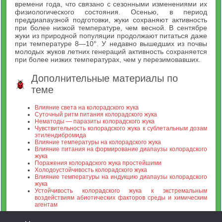
времени года, что связано с сезонными изменениями их
физиологического состояния. Осенью, в период
преддиапаузной подготовки, жуки сохраняют активность
при более низкой температуре, чем весной. В сентябре
жуки из природной популяции продолжают питаться даже
при температуре 8—10°. У недавно вышедших из почвы
молодых жуков летних генераций активность сохраняется
при более низких температурах, чем у перезимовавших.
Дополнительные материалы по
теме
Влияние света на колорадского жука
Суточный ритм питания колорадского жука
Нематоды — паразиты колорадского жука
Чувствительность колорадского жука к сублетальным дозам
этилендибромида
Влияние температуры на колорадского жука
Влияние питания на формирование диапаузы колорадского
жука
Поражения колорадского жука простейшими
Холодоустойчивость колорадского жука
Влияние температуры на индукцию диапаузы колорадского
жука
Устойчивость колорадского жука к экстремальным
воздействиям абиотических факторов среды и химическим
агентам