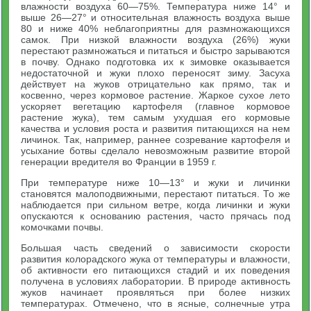
влажности воздуха 60—75%. Температура ниже 14° и
выше 26—27° и относительная влажность воздуха выше
80 и ниже 40% неблагоприятны для размножающихся
самок. При низкой влажности воздуха (26%) жуки
перестают размножаться и питаться и быстро зарываются
в почву. Однако подготовка их к зимовке оказывается
недостаточной и жуки плохо переносят зиму. Засуха
действует на жуков отрицательно как прямо, так и
косвенно, через кормовое растение. Жаркое сухое лето
ускоряет вегетацию картофеля (главное кормовое
растение жука), тем самым ухудшая его кормовые
качества и условия роста и развития питающихся на нем
личинок. Так, например, раннее созревание картофеля и
усыхание ботвы сделало невозможным развитие второй
генерации вредителя во Франции в 1959 г.
При температуре ниже 10—13° и жуки и личинки
становятся малоподвижными, перестают питаться. То же
наблюдается при сильном ветре, когда личинки и жуки
опускаются к основанию растения, часто прячась под
комочками почвы.
Большая часть сведений о зависимости скорости
развития колорадского жука от температуры и влажности,
об активности его питающихся стадий и их поведения
получена в условиях лаборатории. В природе активность
жуков начинает проявляться при более низких
температурах. Отмечено, что в ясные, солнечные утра