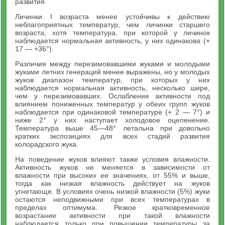
развития.
Личинки I возраста менее устойчивы к действию
неблагоприятных температур, чем личинки старшего
возраста, хотя температура, при которой у личинок
наблюдается нормальная активность, у них одинакова (+
17 — +36°).
Различия между перезимовавшими жуками и молодыми
жуками летних генераций менее выражены, но у молодых
жуков диапазон температур, при которых у них
наблюдается нормальная активность, несколько шире,
чем у перезимовавших. Ослабление активности под
влиянием пониженных температур у обеих групп жуков
наблюдается при одинаковой температуре (+ 2 — 7°) и
ниже 2° у них наступает холодовое оцепенение.
Температура выше 45—48° летальна при довольно
кратких экспозициях для всех стадий развития
колорадского жука.
На поведение жуков влияют также условия влажности.
Активность жуков не меняется в зависимости от
влажности при высоких ее значениях, от 55% и выше,
тогда как низкая влажность действует на жуков
угнетающе. В условиях очень низкой влажности (5%) жуки
остаются неподвижными при всех температурах в
пределах оптимума. Резкое кратковременное
возрастание активности при такой влажности
наблюдается только при повышении температуры за