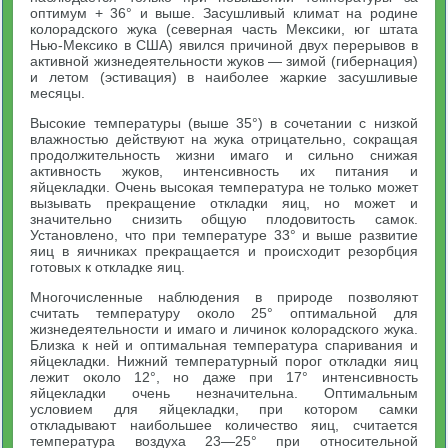
оптимум + 36° и выше. Засушливый климат на родине
колорадского жука (северная часть Мексики, юг штата
Нью-Мексико в США) явился причиной двух перерывов в
активной жизнедеятельности жуков — зимой (гибернация)
и летом (эстивация) в наиболее жаркие засушливые
месяцы.
Высокие температуры (выше 35°) в сочетании с низкой
влажностью действуют на жука отрицательно, сокращая
продолжительность жизни имаго и сильно снижая
активность жуков, интенсивность их питания и
яйцекладки. Очень высокая температура не только может
вызывать прекращение откладки яиц, но может и
значительно снизить общую плодовитость самок.
Установлено, что при температуре 33° и выше развитие
яиц в яичниках прекращается и происходит резорбция
готовых к откладке яиц.
Многочисленные наблюдения в природе позволяют
считать температуру около 25° оптимальной для
жизнедеятельности и имаго и личинок колорадского жука.
Близка к ней и оптимальная температура спаривания и
яйцекладки. Нижний температурный порог откладки яиц
лежит около 12°, но даже при 17° интенсивность
яйцекладки очень незначительна. Оптимальным
условием для яйцекладки, при котором самки
откладывают наибольшее количество яиц, считается
температура воздуха 23—25° при относительной