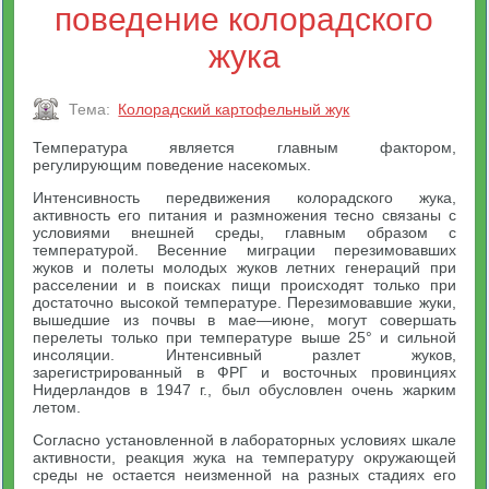
поведение колорадского
жука
Тема:
Колорадский картофельный жук
Температура является главным фактором,
регулирующим поведение насекомых.
Интенсивность передвижения колорадского жука,
активность его питания и размножения тесно связаны с
условиями внешней среды, главным образом с
температурой. Весенние миграции перезимовавших
жуков и полеты молодых жуков летних генераций при
расселении и в поисках пищи происходят только при
достаточно высокой температуре. Перезимовавшие жуки,
вышедшие из почвы в мае—июне, могут совершать
перелеты только при температуре выше 25° и сильной
инсоляции. Интенсивный разлет жуков,
зарегистрированный в ФРГ и восточных провинциях
Нидерландов в 1947 г., был обусловлен очень жарким
летом.
Согласно установленной в лабораторных условиях шкале
активности, реакция жука на температуру окружающей
среды не остается неизменной на разных стадиях его