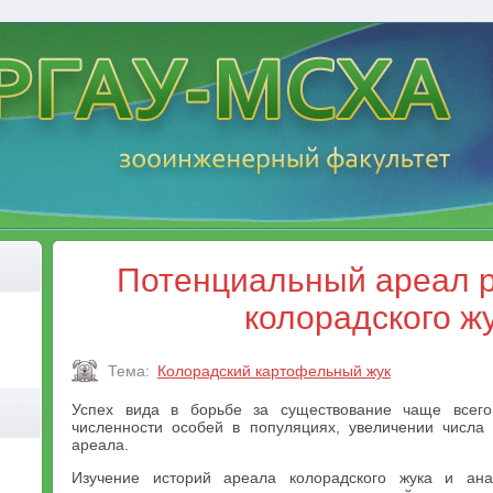
Потенциальный ареал 
колорадского ж
Тема:
Колорадский картофельный жук
Успех вида в борьбе за существование чаще всего
численности особей в популяциях, увеличении числа
ареала.
Изучение историй ареала колорадского жука и ана