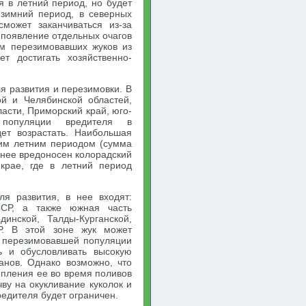
я в летний период, но будет
 зимний период, в северных
может заканчиваться из-за
о появление отдельных очагов
ом перезимовавших жуков из
т достигать хозяйственно-
я развития и перезимовки. В
ой и Челябинской областей,
асти, Приморский край, юго-
 популяции вредителя в
дет возрастать. Наибольшая
хим летним периодом (сумма
енее вредоносен колорадский
крае, где в летний период
ля развития, в нее входят:
 ССР, а также южная часть
динской, Талды-Курганской,
СР. В этой зоне жук может
ть перезимовавшей популяции
ь и обусловливать высокую
анов. Однако возможно, что
опления ее во время поливов
ву на окукливание куколок и
редителя будет ограничен.