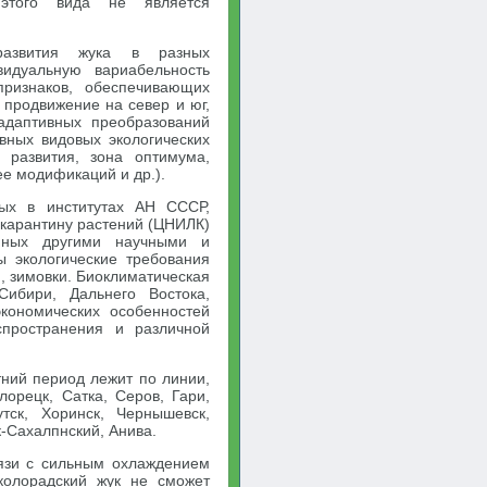
 этого вида не является
 развития жука в разных
видуальную вариабельность
признаков, обеспечивающих
 продвижение на север и юг,
адаптивных преобразований
вных видовых экологических
 развития, зона оптимума,
ее модификаций и др.).
ных в институтах АН СССР,
 карантину растений (ЦНИЛК)
нных другими научными и
ы экологические требования
я, зимовки. Биоклиматическая
ибири, Дальнего Востока,
кономических особенностей
спространения и различной
тний период лежит по линии,
орецк, Сатка, Серов, Гари,
утск, Хоринск, Чернышевск,
к-Сахалпнский, Анива.
вязи с сильным охлаждением
колорадский жук не сможет