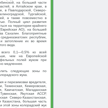
ябинской, на большей части
астей, в Алтайском крае, в
ае, в Павлодарской, Северо-
елиноградской, Тургайской,
тей, а также повсеместно в
тью. Полный цикл развития
ться на территории крайнего
 (Еврейская АО), на большей
ва Сахалин. Благоприятные
среднеазиатских республик,
 и затопление их во время
того вида.
 всего 0,1—0,5% ко всей
ньше, чем на Европейской
офельных полей жуком при
ьно медленнее.
елить следующие зоны по
лорадского жука.
ия и перезимовки вредителя,
ти, Тюменская, Кемеровская,
я, Камчатская, Магаданская
 Тувинская, Якутская АССР,
рская Северо-Казахстанская,
и Казахстана, большая часть
и этой зоны колорадский жук