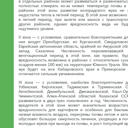
в отдельных районах может развиваться и размножатьс
полностью отмирать из-за низких температур почвы в
районах этой зоны развитие колорадского жука не с
недостатка тепла в летний период. В этой зоне возможн
в летний период, при залете или заносе с транспорт
других районов, однако вредоносность вида не буде
ощутимого уровня.
II зона — с условиями, сравнительно благоприятными дл
нее входят Оренбургская, юг Курганской, Свердловск
Еврейская автономная область, крайний юг Амурской обл
запад Сахалина. Численность перезимовавшей
вегетационный период в этой зоне, как правило, бу
вредоносность возможна в районах с относительно су
осадков менее 180 мм) на территории Южного Урала. М
жук будет на юге Хабаровского края в Приморском 
отличается сильным увлажнением.
III зона — с условиями, наиболее благоприятными д
Узбекская, Киргизская, Таджикская и Туркменская
Актюбинской, Джамбульской, Джезказганской, Кзыл-Ор
Чимкентской, Алма-Атинской областей Казахской С
развиваться в двух-трех поколениях в год. Численнос
вредителя в этой зоне может значительно возрастат
вредоносность для картофеля и особенно для баклаж
низкая влажность воздуха, перегревы почвы летом и зат
обусловят большую смертность личинок, уходящих в поч
молодых жуков при выходе из почвы, и рост популяций в