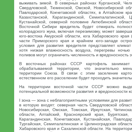
выживать зимой. В северных районах Курганской, Чел
Свердловской, Тюменской, Омской, Новосибирской обл
Павлодарской, Кокчетавской областях, в Алтайском кр
Казахстанской, Карагандинской, Семипалатинской, Ц
Кустанайской, северной половине Актюбинской облас
Восточной Сибири вредитель будет отмирать полнос
колорадского жука, включая перезимовку, может заверша
юго-востока Амурской области, юга Хабаровского края
части Приморского края и крайнем юго-западе остро
условия для развития вредителя представляет климат 
хотя низкая влажносность воздуха, перегревы ночью
поливов могут ограничить численность и вредоносность э
В восточных районах СССР картофель занимает
обрабатываемой территории, что значительно ме
территории Союза. В связи с этим заселение карт
естественном его расселении будет проходить значител
На территории восточной части СССР можно выд
потенциальной возможности развития и вредоносности ко
I зона — зона с неблагоприятными условиями для развит
в которую входят: северная часть Свердловской облас
Новосибирская, Омская, Томская, Иркутская, Читинска
области, Алтайский, Красноярский края, Бурятская,
Карагандинская, Кокчетавская, Кустанайская, Павлода
Тургайская, Семипалатинская и Целиноградская област
Хабаровского края и Сахалинской области. На территори