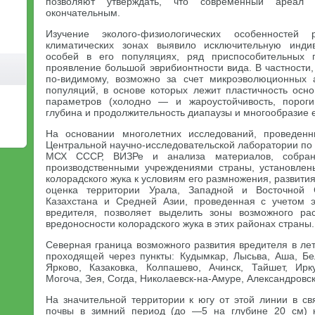
позволяют утверждать, что современный ареал
окончательным.
Изучение эколого-физиологических особенностей
климатических зонах выявило исключительную инди
особей в его популяциях, ряд приспособительных 
проявление большой эврибионтности вида. В частности,
по-видимому, возможно за счет микроэволюционных 
популяций, в основе которых лежит пластичность осно
параметров (холодно — и жароустойчивость, пороги
глубина и продолжительность диапаузы и многообразие 
На основании многолетних исследований, проведен
Центральной научно-исследовательской лаборатории по
МСХ СССР, ВИЗРе и анализа материалов, собра
производственными учреждениями страны, установлен
колорадского жука к условиям его размножения, развити
оценка территории Урала, Западной и Восточной С
Казахстана и Средней Азии, проведенная с учетом э
вредителя, позволяет выделить зоны возможного ра
вредоносности колорадского жука в этих районах страны.
Северная граница возможного развития вредителя в ле
проходящей через пункты: Кудымкар, Лысьва, Аша, Бел
Ярково, Казаковка, Колпашево, Ачинск, Тайшет, Ирк
Могоча, Зея, Согда, Николаевск-на-Амуре, Александровс
На значительной территории к югу от этой линии в с
почвы в зимний период (до —5 на глубине 20 см) 