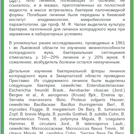
(ДДТ), тело личинок, погибающих от болезни, не
ссыхалось, и в мазках, приготовленных из полостной
жидкости, в массе встречались бактерии палочковидной
формы. Погибшие личинки были переданы в Киевский
институт эпидемиологии, микробиологии и
паразитологии, где проф. М. Ф. Чалая выделила культуру
бактерии, патогенной для личинок колорадского жука при
заражении в лабораторных условиях.
В упомянутых ранее исследованиях, проводимых в 1961
г. во Львовской области по изучению жизнеспособности
колорадского жука, бактериальная септицемия
отмечалась у 10—20% личинок и у 20% жуков. К
сожалению, возбудитель болезни остался неизученным.
Детальное изучение бактериальной флоры личинок
колорадского жука в Закарпатской области проведено
Приставко. Из содержимого личинок были выделены
следующие бактерии: семейство Enterobacteriaceae:
Escherichia freundii Brask., Aerobacter cloacae (Jord.)
Bergee et al., A. aerogenes (Kruse) Bjrk., Erwinia sp.,
Serratia marcescens Bizio, Proteus vulgaris Hauser;
семейство Bacillaceae: Bacillus thuringiensis Berl., B.
mycoides Flugge, B. megaterium De Вагу, B. tumescens
Zopf, B. brevis Migula, B. pumilis Gottheil, B. subtilis Cohn, B.
mesentericus Trevis, B. polymyxa Migula, B. coagulans
Hammer, B. circulans Jord., B. laterosporus Laub.;
семейство Micrococcaceae: Micrococcus flavus Trevis., M.
citreus Migula, M. candidus Cohn., Sarcina flava De Вагу;