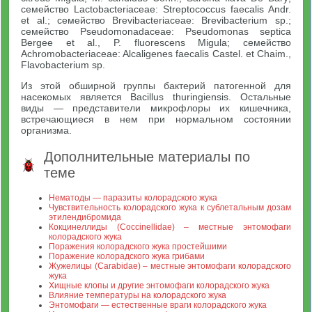
семейство Lactobacteriaceae: Streptococcus faecalis Andr.
et al.; семейство Brevibacteriaceae: Brevibacterium sp.;
семейство Pseudomonadaceae: Pseudomonas septica
Bergee et al., P. fluorescens Migula; семейство
Achromobacteriaceae: Alcaligenes faecalis Castel. et Chaim.,
Flavobacterium sp.
Из этой обширной группы бактерий патогенной для
насекомых является Bacillus thuringiensis. Остальные
виды — представители микрофлоры их кишечника,
встречающиеся в нем при нормальном состоянии
организма.
Дополнительные материалы по
теме
Нематоды — паразиты колорадского жука
Чувствительность колорадского жука к сублетальным дозам
этилендибромида
Кокцинеллиды (Coccinellidae) – местные энтомофаги
колорадского жука
Поражения колорадского жука простейшими
Поражение колорадского жука грибами
Жужелицы (Carabidae) – местные энтомофаги колорадского
жука
Хищные клопы и другие энтомофаги колорадского жука
Влияние температуры на колорадского жука
Энтомофаги — естественные враги колорадского жука