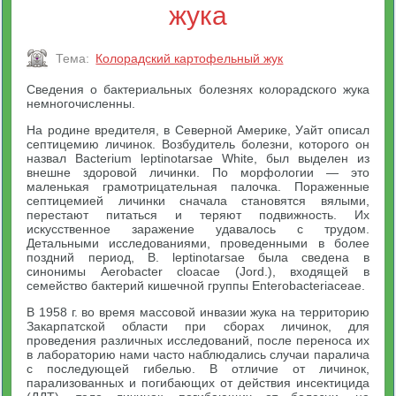
жука
Тема:
Колорадский картофельный жук
Сведения о бактериальных болезнях колорадского жука
немногочисленны.
На родине вредителя, в Северной Америке, Уайт описал
септицемию личинок. Возбудитель болезни, которого он
назвал Bacterium leptinotarsae White, был выделен из
внешне здоровой личинки. По морфологии — это
маленькая грамотрицательная палочка. Пораженные
септицемией личинки сначала становятся вялыми,
перестают питаться и теряют подвижность. Их
искусственное заражение удавалось с трудом.
Детальными исследованиями, проведенными в более
поздний период, В. leptinotarsae была сведена в
синонимы Aerobacter cloacae (Jord.), входящей в
семейство бактерий кишечной группы Enterobacteriaceae.
В 1958 г. во время массовой инвазии жука на территорию
Закарпатской области при сборах личинок, для
проведения различных исследований, после переноса их
в лабораторию нами часто наблюдались случаи паралича
с последующей гибелью. В отличие от личинок,
парализованных и погибающих от действия инсектицида