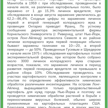
Манитоба в 1959 г. при обследовании, проведенном в
начале июля, на различных картофельных полях, было
заражено от 1 до 15,3% личинок вредителя; при
обследовании в конце августа заражение увеличилось до
62,2—86,4%. Сходные цифры по заражению личинок
первой и второй генераций колорадского жука в
провинции Онтарио приводит Франц. По устному
сообщению директора экспериментальной фермы
Корнельского Университета (г. Риверхед, штат Нью-Йорк,
остров Лонг-Айленд) энтомолога Семеля в их районе
личинки колорадского жука первой генерации обычно
бывают заражены тахинами на 10—20, а второй
генерации — до 50%. Приведенные Гусевым и Шредером
в начале июля 1975 г. обследования картофельных полей
экспериментальной фермы, при котором было собрано
около 3000 личинок колорадского жука старших
возрастов, показали, что заражение личинок в период
развития первой генерации вредителя не превышало в
районе сбора 10%. Обследование проводилось на
участках картофельного поля, являющихся контролем к
опытам по определению эффективности химических
обработок различными инсектицидами. На острове Лонг-
Айленд выращивается только продовольственный
картофель для нужд города Нью-Йорка и поэтому не
проводятся химические обработки растений в борьбе с
переносчиками вирусных болезней, обычно широко
применяемые на картофельных плантациях США.
Благодаря этому здесь больше, чем в других местах,