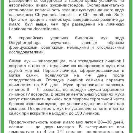
разведения D. doryphorae в лабораторных условиях на
европейских видах жуков-листоедов. Экспериментально
установлена возможность ведения культуры данного вида
на личинках Chrysomela banski L. и Chr. menthastri Suffr.
При этом процент личинок мух, завершивших развитие до
имаго, был выше, чем при разведении на личинках
Leptinotarsa decemlineata.
В европейских условиях биология мух рода
Doryphorophaga изучалась главным образом
французскими, советскими, немецкими и югославскими
исследователями.
Самки мух — живородящие, они откладывают личинок I
возраста в полость тела личинок колорадского жука или
другой жертвы. Первые личинки, сформировавшиеся в
матке самки, появляются на 4-й день после
оплодотворения. Откладка личинок самками паразита
начинается на 6-й день. Мухи предпочитают заражать
личинок II — III возраста, но передки случаи заражения
личинок IV возраста. В экспериментальных условиях мухи
могут откладывать личинок под покровы тергальной части
брюшка взрослых жуков, при условии удаления обоих пар
крыльев. Плодовитость мух не установлена, хотя в матке
самок при вскрытии находили до 150 личинок.
Продолжительность жизни имаго мух летом 20—30 дней,
осенью — до двух месяцев. В эксперименте при
температуре от 4 до 12° средняя продолжительность