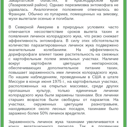
Закарпатской областях, в Краснодарском крае
(Лазаревский район). Однако перезимовка энтомофага не
удавалась. Аналогичное положение отмечалось во
Франции. Обычно из пупариев, помещенных на зимовку,
мухи вылетали осенью и погибали.
В Северной Америке в природных условиях часто
отмечается несоответствие сроков вылета тахин и
появления личинок колорадского жука, что резко снижает
эффективность энтомофага. В силу этих обстоятельств
количество паразитированных личинок жука подвержено
значительным колебаниям. На эффективность
дорифорофаги влияет также растительность на смежных
с картофельным полем земельных участках. Наличие
вокруг картофеля цветущих нектароносов,
обеспечивающих дополнительное питание тахин,
повышает зараженность ими личинок колорадского жука.
По нашим наблюдениям, проведенным в США в штате
Миссури в конце июня 1975 г., на картофельных участках,
расположенных на открытых массивах, среди других
пропашных культур, только единичные личинки
колорадского жука были заражены тахинами. Все личинки
старших возрастов были свободны от паразитов. На
участках, окруженных цветущим разнотравьем,
находившихся около лесных посадок, тахинами было
заражено более 50% личинок вредителя.
Зараженность личинок жука тахинами увеличивается к
концу вегетационного периода. Так, в провинции