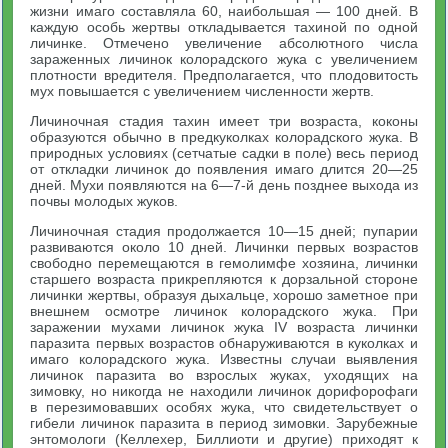
жизни имаго составляла 60, наибольшая — 100 дней. В
каждую особь жертвы откладывается тахиной по одной
личинке. Отмечено увеличение абсолютного числа
зараженных личинок колорадского жука с увеличением
плотности вредителя. Предполагается, что плодовитость
мух повышается с увеличением численности жертв.
Личиночная стадия тахин имеет три возраста, коконы
образуются обычно в предкуколках колорадского жука. В
природных условиях (сетчатые садки в поле) весь период
от откладки личинок до появления имаго длится 20—25
дней. Мухи появляются на 6—7-й день позднее выхода из
почвы молодых жуков.
Личиночная стадия продолжается 10—15 дней; пупарии
развиваются около 10 дней. Личинки первых возрастов
свободно перемещаются в гемолимфе хозяина, личинки
старшего возраста прикрепляются к дорзальной стороне
личинки жертвы, образуя дыхальце, хорошо заметное при
внешнем осмотре личинок колорадского жука. При
заражении мухами личинок жука IV возраста личинки
паразита первых возрастов обнаруживаются в куколках и
имаго колорадского жука. Известны случаи выявления
личинок паразита во взрослых жуках, уходящих на
зимовку, но никогда не находили личинок дорифорофаги
в перезимовавших особях жука, что свидетельствует о
гибели личинок паразита в период зимовки. Зарубежные
энтомологи (Келлехер, Биллиоти и другие) приходят к