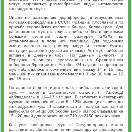
могут встречаться разнообразные виды энтомофагов
колорадского жука.
Опыты по разведению дорифорофаг в искусственных
условиях проводились в СССР, Франции, Югославии и по
просьбе европейских коллег в Канаде, Келлехером. Для
размножения мух оказались наиболее благоприятными
большие сетчатые садки размером 2X2X2 м,
установленные в поле или теплицах. Для подкормки
имаго использовали раствор меда и свежие букеты
цветущих растений (лучше зонтичные). Лет мух наиболее
активен в дневные часы. По данным Билиотти и
Персунса, в опытах, проведенных на Средиземном
побережье Франции в г. Антибе, 3/4 случаев спаривания
мух наблюдалось в солнечные дни между 14 и 16 час,
меньший пик спаривания отмечался в 9 час 30 мин — 10
час 15 мин.
По данным Дядечко и его коллег, наибольшая активность
муж — тахин в Закарпатской области (г. Ужгород)
наблюдалась в 11—13 час дня. В сетчатых инсектариях
мухами заражалось обычно 5—12% имеющихся личинок
колорадского жука. В зависимости от полученных партий
выпускали от 54 до 386 особей мух и им подкладывали на
15—20 дней для заражения от 710 до 2150 личинок жука.
Как уже сообщалось, мух p. Doryphorophaga можно
разводить в лаборатории на личинках других видов жуков,