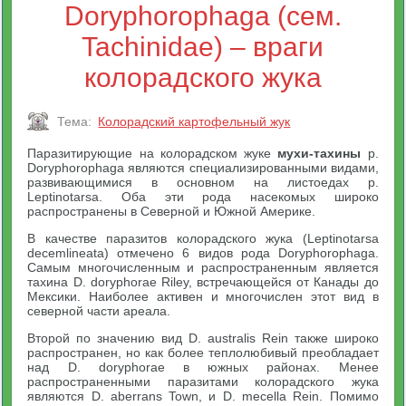
Doryphorophaga (сем.
Tachinidae) – враги
колорадского жука
Тема:
Колорадский картофельный жук
Паразитирующие на колорадском жуке
мухи-тахины
p.
Doryphorophaga являются специализированными видами,
развивающимися в основном на листоедах p.
Leptinotarsa. Оба эти рода насекомых широко
распространены в Северной и Южной Америке.
В качестве паразитов колорадского жука (Leptinotarsa
decemlineata) отмечено 6 видов рода Doryphorophaga.
Самым многочисленным и распространенным является
тахина D. doryphorae Riley, встречающейся от Канады до
Мексики. Наиболее активен и многочислен этот вид в
северной части ареала.
Второй по значению вид D. australis Rein также широко
распространен, но как более теплолюбивый преобладает
над D. doryphorae в южных районах. Менее
распространенными паразитами колорадского жука
являются D. aberrans Town, и D. mecella Rein. Помимо