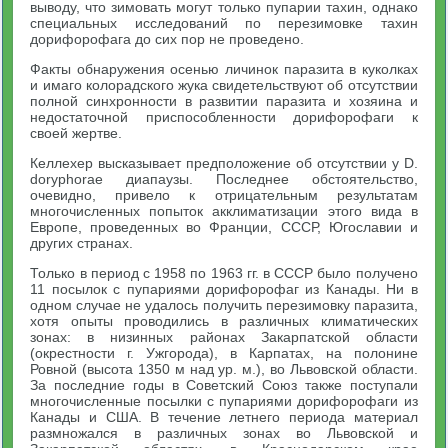
выводу, что зимовать могут только пупарии тахин, однако
специальных исследований по перезимовке тахин
дорифорофага до сих пор не проведено.
Факты обнаружения осенью личинок паразита в куколках
и имаго колорадского жука свидетельствуют об отсутствии
полной синхронности в развитии паразита и хозяина и
недостаточной приспособленности дорифорофаги к
своей жертве.
Келлехер высказывает предположение об отсутствии у D.
doryphorae диапаузы. Последнее обстоятельство,
очевидно, привело к отрицательным результатам
многочисленных попыток акклиматизации этого вида в
Европе, проведенных во Франции, СССР, Югославии и
других странах.
Только в период с 1958 по 1963 гг. в СССР было получено
11 посылок с пупариями дорифорофаг из Канады. Ни в
одном случае не удалось получить перезимовку паразита,
хотя опыты проводились в различных климатических
зонах: в низинных районах Закарпатской области
(окрестности г. Ужгорода), в Карпатах, на полонине
Ровной (высота 1350 м над ур. м.), во Львовской области.
За последние годы в Советский Союз также поступали
многочисленные посылки с пупариями дорифорофаги из
Канады и США. В течение летнего периода материал
размножался в различных зонах во Львовской и