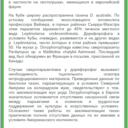
в частности на листогрызах, имеющихся в европейской
фауне.
На Кубе широко распространена тахина D. australis. По
устному сообщению чехословацкого энтомолога
профессора Вайзера, в горных районах Сьерра-Маэстра
этим паразитом заражается до 45% личинок местного
вида Leptinotarsa undecemlineata. Дорифорофага в
условиях Кубы, очевидно, развивается и на других видах
p. Leptinotarsa, число которых в этом районе превышает
50. На мухах p. Doryphorophaga известны сверхпаразиты
Perilampus sp. и Melittobia chalybii Ashmead. Последний
вид был обнаружен во Франции в посылке, присланной из
Канады.
Случаи сверхпаразитизма у дорифорофаг вызывают
необходимость тщательного осмотра
интродуцированного материала. Приведенные данные по
биологии тахин, паразитирующих в условиях Северной
Америки на колорадском жуке, свидетельствуют о том,
что акклиматизация мух рода Doryphorophaga в Европе
значительно осложняется отсутствием синхронной связи
между паразитами и хозяином и трудностью
поддержания их культуры в искусственных условиях.
Осложняет также работы по акклиматизации тахин
практически полное отсутствие данных по их зимовке в
условиях Американского континента.