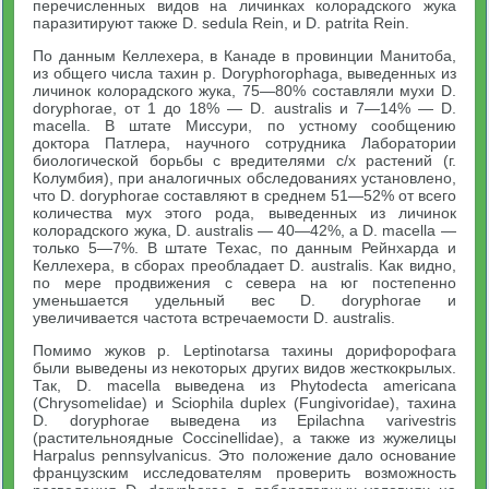
перечисленных видов на личинках колорадского жука
паразитируют также D. sedula Rein, и D. patrita Rein.
По данным Келлехера, в Канаде в провинции Манитоба,
из общего числа тахин p. Doryphorophaga, выведенных из
личинок колорадского жука, 75—80% составляли мухи D.
doryphorae, от 1 до 18% — D. australis и 7—14% — D.
macella. В штате Миссури, по устному сообщению
доктора Патлера, научного сотрудника Лаборатории
биологической борьбы с вредителями с/х растений (г.
Колумбия), при аналогичных обследованиях установлено,
что D. doryphorae составляют в среднем 51—52% от всего
количества мух этого рода, выведенных из личинок
колорадского жука, D. australis — 40—42%, a D. macella —
только 5—7%. В штате Техас, по данным Рейнхарда и
Келлехера, в сборах преобладает D. australis. Как видно,
по мере продвижения с севера на юг постепенно
уменьшается удельный вес D. doryphorae и
увеличивается частота встречаемости D. australis.
Помимо жуков p. Leptinotarsa тахины дорифорофага
были выведены из некоторых других видов жесткокрылых.
Так, D. macella выведена из Phytodecta americana
(Chrysomelidae) и Sciophila duplex (Fungivoridae), тахина
D. doryphorae выведена из Epilachna varivestris
(растительноядные Coccinellidae), а также из жужелицы
Harpalus pennsylvanicus. Это положение дало основание
французским исследователям проверить возможность