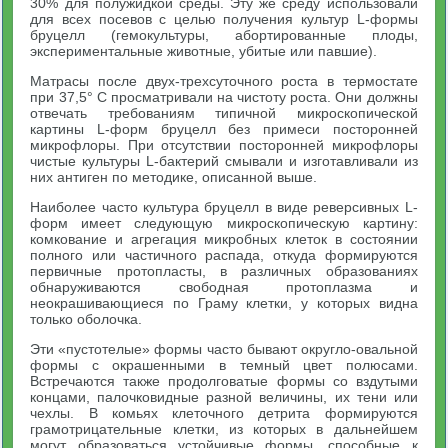
30% для полужидкой среды. Эту же среду использовали
для всех посевов с целью получения культур L-формы
бруцелл (гемокультуры, абортированные плоды,
экспериментальные животные, убитые или павшие).
Матрасы после двух-трехсуточного роста в термостате
при 37,5° С просматривали на чистоту роста. Они должны
отвечать требованиям типичной микроскопической
картины L-форм бруцелл без примеси посторонней
микрофлоры. При отсутствии посторонней микрофлоры
чистые культуры L-бактерий смывали и изготавливали из
них антиген по методике, описанной выше.
Наиболее часто культура бруцелл в виде реверсивных L-
форм имеет следующую микроскопическую картину:
комкование и агрегация микробных клеток в состоянии
полного или частичного распада, откуда формируются
первичные протопласты, в различных образованиях
обнаруживаются свободная протоплазма и
неокрашивающиеся по Граму клетки, у которых видна
только оболочка.
Эти «пустотелые» формы часто бывают округло-овальной
формы с окрашенными в темный цвет полюсами.
Встречаются также продолговатые формы со вздутыми
концами, палочковидные разной величины, их тени или
чехлы. В комьях клеточного детрита формируются
грамотрицательные клетки, из которых в дальнейшем
могут образоваться устойчивые формы, способные к