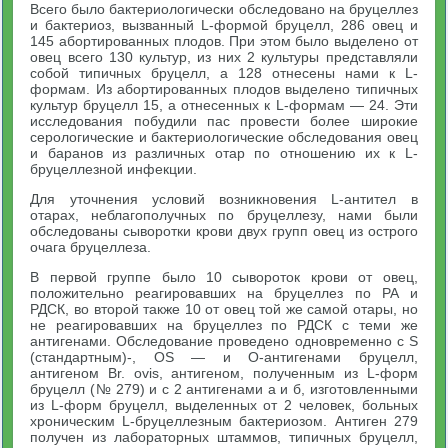
Всего было бактериологически обследовано на бруцеллез
и бактериоз, вызванный L-формой бруцелл, 286 овец и
145 абортированных плодов. При этом было выделено от
овец всего 130 культур, из них 2 культуры представляли
собой типичных бруцелл, а 128 отнесены нами к L-
формам. Из абортированных плодов выделено типичных
культур бруцелл 15, а отнесенных к L-формам — 24. Эти
исследования побудили пас провести более широкие
серологические и бактериологические обследования овец
и баранов из различных отар по отношению их к L-
бруцеллезной инфекции.
Для уточнения условий возникновения L-антител в
отарах, неблагополучных по бруцеллезу, нами были
обследованы сыворотки крови двух групп овец из острого
очага бруцеллеза.
В первой группе было 10 сывороток крови от овец,
положительно реагировавших на бруцеллез по РА и
РДСК, во второй также 10 от овец той же самой отары, но
не реагировавших на бруцеллез по РДСК с теми же
антигенами. Обследование проведено одновременно с S
(стандартным)-, OS — и О-антигенами бруцелл,
антигеном Br. ovis, антигеном, полученным из L-форм
бруцелл (№ 279) и с 2 антигенами а и б, изготовленными
из L-форм бруцелл, выделенных от 2 человек, больных
хроническим L-бруцеллезным бактериозом. Антиген 279
получен из лабораторных штаммов, типичных бруцелл,