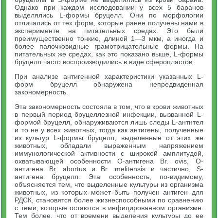
Однако при каждом исследовании у всех 5 баранов
выделялись L-формы бруцелл. Они по морфологии
отличались от тех форм, которые ранее получены нами в
эксперименте на питательных средах. Это были
преимущественно тонкие, длиной 1—3 мкм, а иногда и
более палочковидные грамотрицательные формы. На
питательных же средах, как это показано выше, L-формы
бруцелл часто воспроизводились в виде сферопластов.
При анализе антигенной характеристики указанных L-
форм бруцелл обнаружена непредвиденная
закономерность.
Эта закономерность состояла в том, что в крови животных
в первый период бруцеллезной инфекции, вызванной L-
формой бруцелл, обнаруживаются лишь следы L-антнтел
и то не у всех животных, тогда как антигены, полученные
из культур L-формы бруцелл, выделенные от этих же
животных, обладали выраженным напряжением
иммунологической активности с широкой амплитудой,
охватывающей особенности О-антигена Br. ovis, О-
антигена Br. abortus и Br. melitensis и частично, S-
антигена бруцелл. Эта особенность, по-видимому,
объясняется тем, что выделенные культуры из организма
животных, из которых может быть получен антиген для
РДСК, становятся более жизнеспособными по сравнению
с теми, которые остаются в инфицированном организме.
Тем более, что от времени выделения культуры до ее