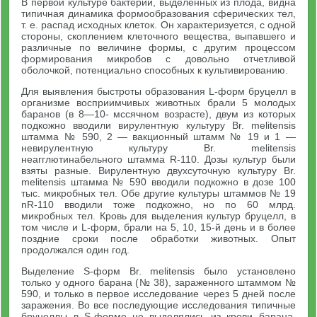
В первой культуре бактерий, выделенных из плода, видна
типичная динамика формообразования сферических тел,
т. е. распад исходных клеток. Он характеризуется, с одной
стороны, скоплением клеточного вещества, выпавшего и
различные по величине формы, с другим процессом
формирования микробов с довольно отчетливой
оболочкой, потенциально способных к культивированию.
Для выявления быстроты образования L-форм бруцелл в
организме восприимчивых животных брали 5 молодых
баранов (в 8—10- мссячном возрасте), двум из которых
подкожно вводили вирулентную культуру Br. melitensis
штамма № 590, 2 — вакционный штамм № 19 и 1 —
невирулентную культуру Br. melitensis
неагглютинабельного штамма R-110. Дозы культур были
взяты разные. Вирулентную двухсуточную культуру Br.
melitensis штамма № 590 вводили подкожно в дозе 100
тыс. микробных тел. Обе другие культуры штаммов № 19
nR-110 вводили тоже подкожно, но по 60 млрд.
микробных тел. Кровь для выделения культур бруцелл, в
том числе и L-форм, брали на 5, 10, 15-й день и в более
поздние сроки после обработки животных. Опыт
продолжался один год.
Выделение S-форм Br. melitensis было установлено
только у одного барана (№ 38), зараженного штаммом №
590, и только в первое исследование через 5 дней после
заражения. Во все последующие исследования типичные
бруцеллы в S-форме не выделялись из крови барана.