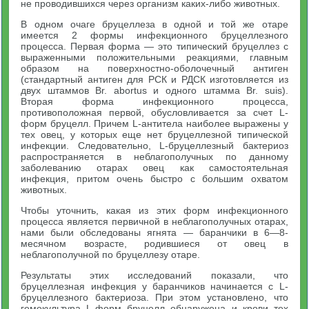
не проводившихся через организм каких-либо животных.
В одном очаге бруцеллеза в одной и той же отаре
имеется 2 формы инфекционного бруцеллезного
процесса. Первая форма — это типический бруцеллез с
выраженными положительными реакциями, главным
образом на поверхностно-оболочечный антиген
(стандартный антиген для РСК и РДСК изготовляется из
двух штаммов Br. abortus и одного штамма Br. suis).
Вторая форма инфекционного процесса,
противоположная первой, обусловливается за счет L-
форм бруцелл. Причем L-антитела наиболее выражены у
тех овец, у которых еще нет бруцеллезной типической
инфекции. Следовательно, L-бруцеллезный бактериоз
распространяется в неблагополучных по данному
заболеванию отарах овец как самостоятельная
инфекция, притом очень быстро с большим охватом
животных.
Чтобы уточнить, какая из этих форм инфекционного
процесса является первичной в неблагополучных отарах,
нами были обследованы ягнята — баранчики в 6—8-
месячном возрасте, родившиеся от овец в
неблагополучной по бруцеллезу отаре.
Результаты этих исследований показали, что
бруцеллезная инфекция у баранчиков начинается с L-
бруцеллезного бактериоза. При этом установлено, что
гемокультура L-форм бруцелл обнаружена и крови тех