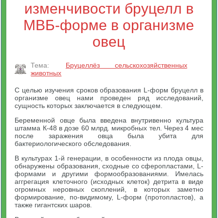
изменчивости бруцелл в
МВБ-форме в организме
овец
Тема:
Бруцеллёз сельскохозяйственных
животных
С целью изучения сроков образования L-форм бруцелл в
организме овец нами проведен ряд исследований,
сущность которых заключается в следующем.
Беременной овце была введена внутривенно культура
штамма К-48 в дозе 60 млрд. микробных тел. Через 4 мес
после заражения овца была убита для
бактериологического обследования.
В культурах 1-й генерации, в особенности из плода овцы,
обнаружены образования, сходные со сферопластами, L-
формами и другими формообразованиями. Имелась
аггрегация клеточного (исходных клеток) детрита в виде
огромных неровных скоплений, в которых заметно
формирование, по-видимому, L-форм (протопластов), а
также гигантских шаров.