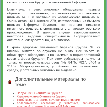
своем организме бруцелл в измененной L-форме.
L-антитела у этих животных обнаружены главным
образом с L-антигеном, изготовленным из овечьего
штамма № 6 и частично из человеческого штамма а.
Очень активный L-антиген 279, изготовленный из бычьего
штамма L-формы бруцелл, не проявил никакого
иммунного родства к спонтанным L-антителам овечьего
происхождения. В данном случае вырисовывается
некоторая видовая специфичность L-бруцеллезных
антител, а, следовательно, и антигенов.
В крови здоровых племенных баранов (группа № 2)
никаких антител обнаружено не было. Все животные
обеих групп обследованы на наличие в периферической
крови L-форм бруцелл. При этом субкультуры получены
только от первых четырех овец (№ 8475, 7827, 8404 и
3116). Микроорганизмов, устойчивых на питательных
средах, у остальных животных не выделено.
Дополнительные материалы по
теме
Получение OS-антигена бруцелл
Характеристика О-антигена бруцелл
Устойчивость штаммов бруцелл в МВБ-форме
Аллергическое состояние у животных, вызываемое
культурой штаммов бруцелл в МВБ-форме