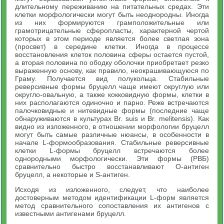
длительному переживанию на питательных средах. Эти
клетки морфологически могут быть неоднородны. Иногда
из них формируются грамположительные или
грамотрицательные сферопласты, характерной чертой
которых в этом периоде является более светлая зона
(просвет) в середине клетки. Иногда в процессе
восстановления клеток половина сферы остается пустой,
а вторая половина по ободку оболочки приобретает резко
выраженную основу, как правило, неокрашивающуюся по
Граму. Получается вид полукольца. Стабильные
реверсивные формы бруцелл чаще имеют округлую или
округло-овальную, а также кокковидную формы, клетки в
них располагаются одиночно и парно. Реже встречаются
палочковидные и нитевидные формы (последние чаще
обнаруживаются в культурах Br. suis и Br. melitensis). Как
видно из изложенного, в отношении морфологии бруцелл
могут быть самые различные нюансы, в особенности в
начале L-формообразования. Стабильные реверсивные
клетки L-формы бруцелл встречаются более
однородными морфологически. Эти формы (РВБ)
сравнительно быстро восстанавливают О-антиген
бруцелл, а некоторые и S-антиген.
Исходя из изложенного, следует, что наиболее
достоверным методом идентификации L-форм является
метод сравнительного сопоставления их антигенов с
известными антигенами бруцелл.