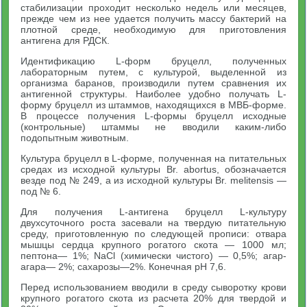
стабилизации проходит несколько недель или месяцев,
прежде чем из нее удается получить массу бактерий на
плотной среде, необходимую для приготовления
антигена для РДСК.
Идентификацию L-форм бруцелл, полученных
лабораторным путем, с культурой, выделенной из
организма баранов, производили путем сравнения их
антигенной структуры. Наиболее удобно получать L-
форму бруцелл из штаммов, находящихся в МВБ-форме.
В процессе получения L-формы бруцелл исходные
(контрольные) штаммы не вводили каким-либо
подопытным животным.
Культура бруцелл в L-форме, полученная на питательных
средах из исходной культуры Br. abortus, обозначается
везде под № 249, а из исходной культуры Br. melitensis —
под № 6.
Для получения L-антигена бруцелл L-культуру
двухсуточного роста засевали на твердую питательную
среду, приготовленную по следующей прописи: отвара
мышцы сердца крупного рогатого скота — 1000 мл;
пептона— 1%; NaCl (химически чистого) — 0,5%; агар-
агара— 2%; сахарозы—2%. Конечная pH 7,6.
Перед использованием вводили в среду сыворотку крови
крупного рогатого скота из расчета 20% для твердой и