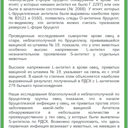
ягнят, у которых никаких антител не было Г 2297) или они
были в зачаточном состоянии (№ 2068). У ягнят, которых
L-бруцеллезные антитела были выражены наиболее ярко
№ В3121 и 0160), появились следы О-антигена бруцелл;
по-видимому, эти антитела можно считать признаком
реверсии L-форм бруцелл.
Проведенные исследования сыворотки крови овец в
отаре, неблагополучной по бруцеллезу, прививавшейся
вакциной из штамма № 19, показали, что у этих животных
особенно высоко напряжение L-антител при
незначительном проявлении S-антител у отдельных
животных.
Высокое напряжение L-антител в крови овец, привитых
вакциной из штамма № 19, указывает на связь их с этой
вакциной. В какой-то степени этим объясняется наиболее
выраженный результат, полученный в РДСК с L-антигеном
279 бычьего происхождения.
Наши исследования благополучной и неблагополучной по
бруцеллезу группы овец показали, что в начале
бруцеллезной инфекции у овец, не привитых против этого
заболевания какой-либо вакциной. Антитела
обнаруживаются в небольшом количестве и
преимущественно у тех овец, у которых были выявлены
S-антитела по РДСК. Возможно предположить, что здесь
первичная инфекция возникает у животных, не имевших в