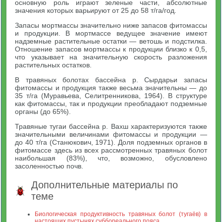
основную роль играют зеленые части, абсолютные
значения которых варьируют от 25 до 58 т/га/год.
Запасы мортмассы значительно ниже запасов фитомассы
и продукции. В мортмассе ведущее значение имеют
надземные растительные остатки — ветошь и подстилка.
Отношение запасов мортмассы к продукции близко к 0,5,
что указывает на значительную скорость разложения
растительных остатков.
В травяных болотах бассейна р. Сырдарьи запасы
фитомассы и продукция также весьма значительны — до
35 т/га (Муравьева, Селитренникова, 1964). В структуре
как фитомассы, так и продукции преобладают подземные
органы (до 65%).
Травяные тугаи бассейна р. Вахш характеризуются также
значительными величинами фитомассы и продукции —
до 40 т/га (Станюкович, 1971). Доля подземных органов в
фитомассе здесь из всех рассмотренных травяных болот
наибольшая (83%), что, возможно, обусловлено
засоленностью почв.
Дополнительные материалы по
теме
Биологическая продуктивность травяных болот (тугаёв) в
настоящих пустынях суббореального пояса