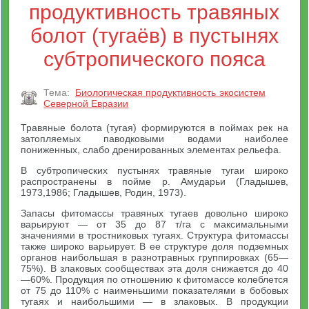
продуктивность травяных
болот (тугаёв) в пустынях
субтропического пояса
Тема:
Биологическая продуктивность экосистем
Северной Евразии
Травяные болота (тугая) формируются в поймах рек на
затопляемых паводковыми водами наиболее
пониженных, слабо дренированных элементах рельефа.
В субтропических пустынях травяные тугаи широко
распространены в пойме р. Амударьи (Гладышев,
1973,1986; Гладышев, Родин, 1973).
Запасы фитомассы травяных тугаев довольно широко
варьируют — от 35 до 87 т/га с максимальными
значениями в тростниковых тугаях. Структура фитомассы
также широко варьирует. В ее структуре доля подземных
органов наибольшая в разнотравных группировках (65—
75%). В злаковых сообществах эта доля снижается до 40
—60%. Продукция по отношению к фитомассе колеблется
от 75 до 110% с наименьшими показателями в бобовых
тугаях и наибольшими — в злаковых. В продукции