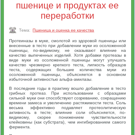
пшенице и продуктах ее
переработки
Тема:
Пшеница и оценка ее качества
Протеиназы в муке, смолотой из здоровой пшеницы или
внесенные в тесто при добавлении муки из осоложенной
пшеницы, по-видимому, не оказывают влияние на
качество выпеченных изделий. Хотя добавки протеазы в
виде муки из осоложенной пшеницы могут улучшать
качество чрезмерно крепкого теста, липкость образцов
теста, содержащих большие количества муки из
осоложенной пшеницы, объясняется в основном
избыточной активностью альфа-амилазы.
В последние годы в практику вошло добавление в тесто
грибных протеаз. При использовании с образцами
сильной муки они способствуют созреванию, сокращению
времени замеса и увеличению растяжимости теста. Соль
весьма эффективно подавляет протеолитическую
активность в тесте; влияние соли объясняется, по-
видимому, скорее понижением чувствительности
клейковины (как субстрата), чем ингибированием самого
фермента.