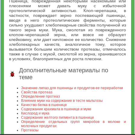
Пшеница, поврежденная некоторыми насекомыми или
плесенями может давать муку с избыточной
протеолитической активностью. Клоп-черепашка, в
частности, повреждает зерно поспевающей пшеницы,
вводя в него протеолитические ферменты, которые
сильно ухудшают хлебопекарные свойства полученной из
такого зерна муки. Мука, смолотая из поврежденного
клопом-черепашкой зерна, или вовсе не образует
клейковину, или дает ничтожное ее количество. Снижение
хлебопекарных качеств, аналогичное тому, которое
вызывается большим количеством протеазы, отмечалось
также в случае с мукой, смолотой из зерна, хранившегося
в условиях, благоприятных для роста плесени.
Дополнительные материалы по
теме
Значение липаз для пшеницы и продуктов ее переработки
Свойства протеаз
Определение протеаз
Влияние муки на содержание в тесте мальтозы
Качество белка в пшенице
Содержание крахмала в пшенице и муке
Кислород и мука
Содержание желтого пигмента в пшенице
Определение отдельных групп микробов в молоке и
молочных продуктах
Протеазы