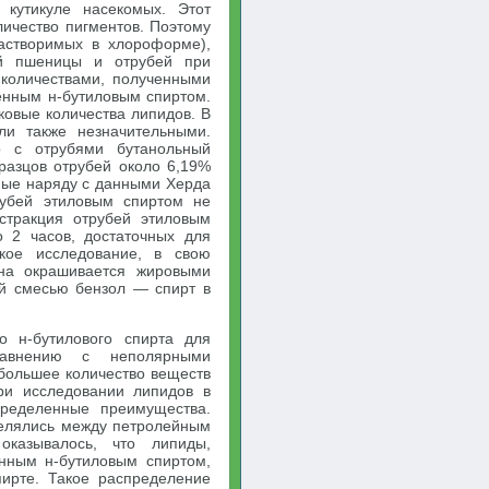
 кутикуле насекомых. Этот
личество пигментов. Поэтому
растворимых в хлороформе),
ой пшеницы и отрубей при
 количествами, полученными
енным н-бутиловым спиртом.
ковые количества липидов. В
ли также незначительными.
 с отрубями бутанольный
разцов отрубей около 6,19%
ные наряду с данными Херда
рубей этиловым спиртом не
стракция отрубей этиловым
 2 часов, достаточных для
ское исследование, в свою
рна окрашивается жировыми
ей смесью бензол — спирт в
о н-бутилового спирта для
равнению с неполярными
 большее количество веществ
ри исследовании липидов в
ределенные преимущества.
делялись между петролейным
казывалось, что липиды,
нным н-бутиловым спиртом,
ирте. Такое распределение