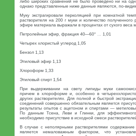
либо широких сравнений не было проведено ни на одн
однако представленные ниже данные являются, по-види
Муку экстрагировали перколяцией при комнатной тем
растворителя на 200 г муки и количество полученного
эфире материала выражали в процентах от сухого веса м
Петролейныи эфир, фракция 40—60° … 1,01
Четырех хлористый углерод 1,05
Бензол 1,13
Этиловый эфир 1,13
Хлороформ 1,33
Этиловый спирт 1,54
При выдерживании на свету липиды муки самоокисл
причем в хлороформе и, особенно в четыреххлористо
других растворителях. Для полной и быстрой экстракц
соединений совершенно обязательным является присутс
результаты опытов с ацетоном и спиртами — метиловы
По данным Тсена, Леви и Глинки, для эффективног
необходимо присутствие в исходной смеси растворителе
В случае с неполярными растворителями содержание 
является немаловажным фактором, что установ