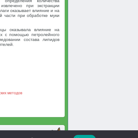
м определения количества
извлечено при экстракции
лаги оказывает влияние и на
ой части при обработке муки
ицы оказывала влияние на
ых с помощью петролейного
ледовании состава липидов
телей.
ских методов