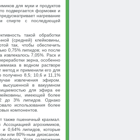
миков для муки и продуктов
сто подвергается формовке и
 предусматривает нагревание
ом спирте с последующей
тивность такой обработки
чной (средней) клейковины,
той так, чтобы обеспечить
ько 0,75% липидов; но после
 извлекалось 7,05%. Раск и
переработки зерна, особенно
аммиака в водном растворе
т метод и применили его для
 получено 8,5; 10,6 и 11,1%
учае извлечения эфиром.
, высушенной в вакуумном
ницаемостью для эфира ее
лейковины, имеющей более
 2 до 3% липидов. Однако
бовало использования более
овых компонентов.
т также пшеничный крахмал.
й Ассоциацией агрохимиков,
 и 0,64% липидов, которые
том или 80%-ным диоксаном.
% фосфора. Хотя содержание