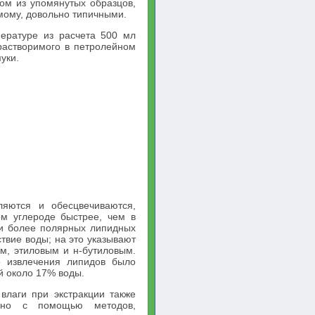
ом из упомянутых образцов,
мому, довольно типичными.
пературе из расчета 500 мл
 растворимого в петролейном
уки.
яются и обесцвечиваются,
м углероде быстрее, чем в
ии более полярных липидных
твие воды; на это указывают
м, этиловым и н-бутиловым.
о извлечения липидов было
й около 17% воды.
влаги при экстракции также
лено с помощью методов,