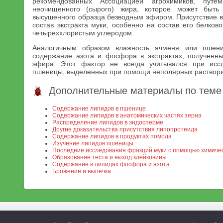
рекомендованных Ассоциацией агрохимиков, путе
неочищенного (сырого) жира, которое может быть 
высушенного образца безводным эфиром. Присутствие в
состав экстракта муки, особенно на состав его белков
четыреххлористым углеродом.
Аналогичным образом влажность ячменя или пшен
содержание азота и фосфора в экстрактах, полученн
эфира. Этот фактор не всегда учитывался при исс
пшеницы, выделенных при помощи неполярных раствори
Дополнительные материалы по теме
Содержание липидов в пшенице
Содержание липидов в анатомических частях зерна
Распределение липидов в эндосперме
Другие доказательства присутствия липопротеида
Содержание липидов в продуктах помола
Изучение липидов пшеницы
Последние исследования фракций муки с помощью химиче
Образование теста и выход клейковины
Содержание в липидах фосфора и азота
Брожение и выпечка
МСХА. Неофициальный сайт