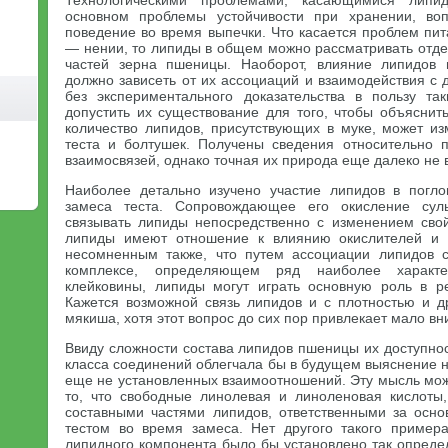
Технологическими проблемами, касающимися липи
основном проблемы устойчивости при хранении, во
поведение во время выпечки. Что касается проблем пит
— нении, то липиды в общем можно рассматривать отде
частей зерна пшеницы. Наоборот, влияние липидов 
должно зависеть от их ассоциаций и взаимодействия с
без экспериментального доказательства в пользу та
допустить их существование для того, чтобы объяснит
количество липидов, присутствующих в муке, может из
теста и болтушек. Получены сведения относительно 
взаимосвязей, однако точная их природа еще далеко не 
Наиболее детально изучено участие липидов в погл
замеса теста. Сопровождающее его окисление сул
связывать липиды непосредственно с изменением свой
липиды имеют отношение к влиянию окислителей и 
несомненным также, что путем ассоциации липидов 
комплексе, определяющем ряд наиболее характе
клейковины, липиды могут играть основную роль в ре
Кажется возможной связь липидов и с плотностью и д
мякиша, хотя этот вопрос до сих пор привлекает мало в
Ввиду сложности состава липидов пшеницы их доступнос
класса соединений облегчала бы в будущем выяснение 
еще не установленных взаимоотношений. Эту мысль мож
то, что свободные линолевая и линоленовая кислоты,
составными частями липидов, ответственными за осн
тестом во время замеса. Нет другого такого примера
липидного компонента было бы установлено так опреде