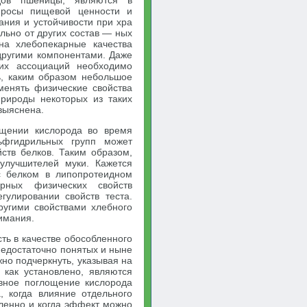
дов пшеницы, являются в
просы пищевой ценности и
ания и устойчивости при хра
льно от других состав — ных
на хлебопекарные качества
 другими компонентами. Даже
ких ассоциаций необходимо
ь, каким образом небольшое
менять физические свойства
природы некоторых из таких
выяснена.
ощении кислорода во время
ьфгидрильных групп может
ств белков. Таким образом,
улучшителей муки. Кажется
с белком в липопротеидном
рных физических свойств
гулировании свойств теста.
ругими свойствами хлебного
нимания.
ть в качестве обособленного
недостаточно понятых и ныне
но подчеркнуть, указывая на
 как установлено, являются
овное поглощение кислорода
, когда влияние отдельного
ленно и когда эффект можно