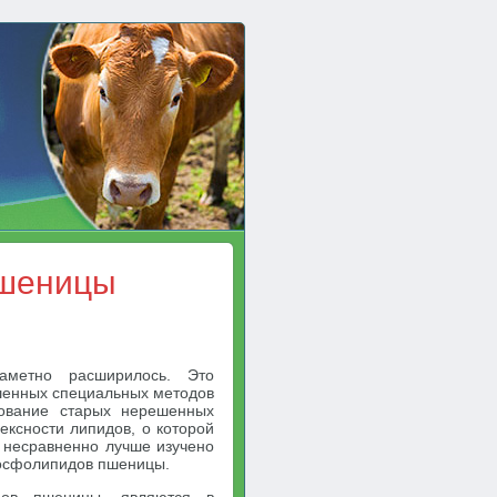
пшеницы
аметно расширилось. Это
шенных специальных методов
дование старых нерешенных
ексности липидов, о которой
я несравненно лучше изучено
фосфолипидов пшеницы.