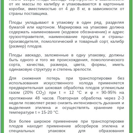
от их массы по калибру и упаковываются в картонные
коробки, вместимостью от 4 до 8 кг, в зависимости от
страны поставщика.
Плоды укладывают в упаковку в один ряд, разделяя
бумагой или картоном. Маркировка на упаковке должна
содержать наименование (кодовое обозначение) и адрес
грузоотправителя, наименование продукта и страны-
производителя, помологический и товарный сорт, калибр
(размер) плодов.
Плоды авокадо, заложенные в одну упаковку, должны
быть одного и того же происхождения, помологического
сорта, качества, размера, цвета, формы, иметь
одинаковую структуру и степень зрелости.
Для снижения потерь при транспортировке без
использования искусственного холода применяется
предварительная шоковая обработка плодов углекислым
газом (20% CO
) при t = 12 °С и φ = 90-95% на
2
протяжении 48 часов. Повторная обработка через 2-3
недели позволяет резко снизить интенсивность дыхания и
выделения этилена и осуществлять хранение при
температуре t = 15-20 °С.
Все более широкое применение при транспортировке
плодов находит применение абсорберов этилена и
специальных упаковок для образования