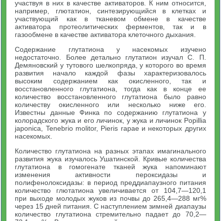
участвуя в них в качестве активаторов. К ним относится,
например, глютатион, синтезирующийся в клетках и
участвующий как в тканевом обмене в качестве
активатора протеолитических ферментов, так и в
газообмене в качестве активатора клеточного дыхания.
Содержание глутатиона у насекомых изучено
недостаточно. Более детально глутатион изучал С. П.
Демяновский у тутового шелкопряда, у которого во время
развития начало каждой фазы характеризовалось
высоким содержанием как окисленного, так и
восстановленного глутатиона, тогда как в конце ее
количество восстановленного глутатиона было равно
количеству окисленного или несколько ниже его.
Известны данные Финка по содержанию глутатиона у
колорадского жука и его личинок, у жука и личинок Popillia
japonica, Tenebrio molitor, Pieris rapae и некоторых других
насекомых.
Количество глутатиона на разных этапах имагинального
развития жука изучалось Ушатинской. Кривые количества
глутатиона в гомогенате тканей жука напоминают
изменения активности пероксидазы и
полифенолоксидазы: в период преддиапаузного питания
количество глютатиона увеличивается от 104,7—120,1
при выходе молодых жуков из почвы до 265,4—288 мг%
через 15 дней питания. С наступлением зимней диапаузы
количество глутатиона стремительно падает до 70,2—