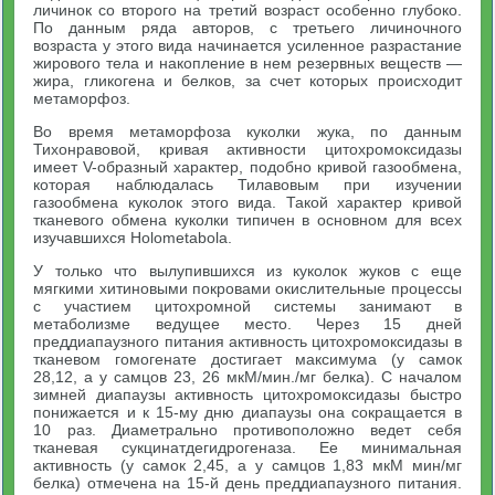
личинок со второго на третий возраст особенно глубоко.
По данным ряда авторов, с третьего личиночного
возраста у этого вида начинается усиленное разрастание
жирового тела и накопление в нем резервных веществ —
жира, гликогена и белков, за счет которых происходит
метаморфоз.
Во время метаморфоза куколки жука, по данным
Тихонравовой, кривая активности цитохромоксидазы
имеет V-образный характер, подобно кривой газообмена,
которая наблюдалась Тилавовым при изучении
газообмена куколок этого вида. Такой характер кривой
тканевого обмена куколки типичен в основном для всех
изучавшихся Holometabola.
У только что вылупившихся из куколок жуков с еще
мягкими хитиновыми покровами окислительные процессы
с участием цитохромной системы занимают в
метаболизме ведущее место. Через 15 дней
преддиапаузного питания активность цитохромоксидазы в
тканевом гомогенате достигает максимума (у самок
28,12, а у самцов 23, 26 мкМ/мин./мг белка). С началом
зимней диапаузы активность цитохромоксидазы быстро
понижается и к 15-му дню диапаузы она сокращается в
10 раз. Диаметрально противоположно ведет себя
тканевая сукцинатдегидрогеназа. Ее минимальная
активность (у самок 2,45, а у самцов 1,83 мкМ мин/мг
белка) отмечена на 15-й день преддиапаузного питания.