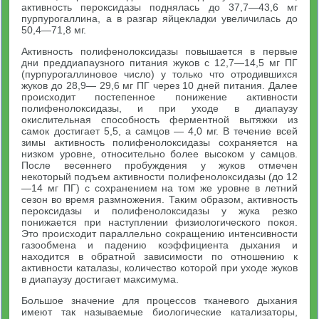
активность пероксидазы поднялась до 37,7—43,6 мг
пурпурогаллина, а в разгар яйцекладки увеличилась до
50,4—71,8 мг.
Активность полифенолоксидазы повышается в первые
дни преддиапаузного питания жуков с 12,7—14,5 мг ПГ
(пурпурогаллиновое число) у только что отродившихся
жуков до 28,9— 29,6 мг ПГ через 10 дней питания. Далее
происходит постепенное понижение активности
полифенолоксидазы, и при уходе в диапаузу
окислительная способность ферментной вытяжки из
самок достигает 5,5, а самцов — 4,0 мг. В течение всей
зимы активность полифенолоксидазы сохраняется на
низком уровне, относительно более высоком у самцов.
После весеннего пробуждения у жуков отмечен
некоторый подъем активности полифенолоксидазы (до 12
—14 мг ПГ) с сохранением на том же уровне в летний
сезон во время размножения. Таким образом, активность
пероксидазы и полифенолоксидазы у жука резко
понижается при наступлении физиологического покоя.
Это происходит параллельно сокращению интенсивности
газообмена и падению коэффициента дыхания и
находится в обратной зависимости по отношению к
активности каталазы, количество которой при уходе жуков
в диапаузу достигает максимума.
Большое значение для процессов тканевого дыхания
имеют так называемые биологические катализаторы,