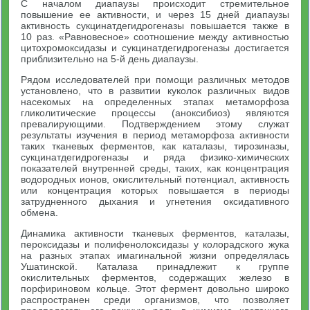
С началом диапаузы происходит стремительное
повышение ее активности, и через 15 дней диапаузы
активность сукцинатдегидрогеназы повышается также в
10 раз. «Равновесное» соотношение между активностью
цитохромоксидазы и сукцинатдегидрогеназы достигается
приблизительно на 5-й день диапаузы.
Рядом исследователей при помощи различных методов
установлено, что в развитии куколок различных видов
насекомых на определенных этапах метаморфоза
гликолитические процессы (аноксибиоз) являются
превалирующими. Подтверждением этому служат
результаты изучения в период метаморфоза активности
таких тканевых ферментов, как каталазы, тирозиназы,
сукцинатдегидрогеназы и ряда физико-химических
показателей внутренней среды, таких, как концентрация
водородных ионов, окислительный потенциал, активность
или концентрация которых повышается в периоды
затрудненного дыхания и угнетения оксидативного
обмена.
Динамика активности тканевых ферментов, каталазы,
пероксидазы и полифенолоксидазы у колорадского жука
на разных этапах имагинальной жизни определялась
Ушатинской. Каталаза принадлежит к группе
окислительных ферментов, содержащих железо в
порфириновом кольце. Этот фермент довольно широко
распространен среди организмов, что позволяет