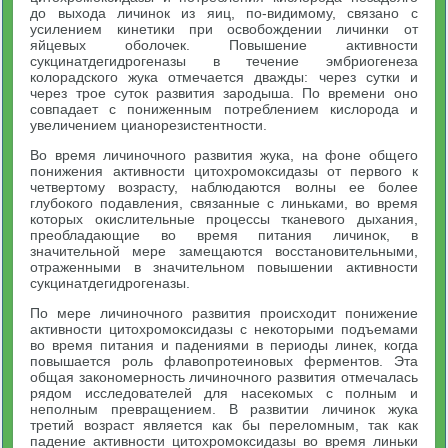
до выхода личинок из яиц, по-видимому, связано с
усилением кинетики при освобождении личинки от
яйцевых оболочек. Повышение активности
сукцинатдегидрогеназы в течение эмбриогенеза
колорадского жука отмечается дважды: через сутки и
через трое суток развития зародыша. По времени оно
совпадает с пониженным потреблением кислорода и
увеличением цианорезистентности.
Во время личиночного развития жука, на фоне общего
понижения активности цитохромоксидазы от первого к
четвертому возрасту, наблюдаются волны ее более
глубокого подавления, связанные с линьками, во время
которых окислительные процессы тканевого дыхания,
преобладающие во время питания личинок, в
значительной мере замещаются восстановительными,
отраженными в значительном повышении активности
сукцинатдегидрогеназы.
По мере личиночного развития происходит понижение
активности цитохромоксидазы с некоторыми подъемами
во время питания и падениями в периоды линек, когда
повышается роль флавопротеиновых ферментов. Эта
общая закономерность личиночного развития отмечалась
рядом исследователей для насекомых с полным и
неполным превращением. В развитии личинок жука
третий возраст является как бы переломным, так как
падение активности цитохромоксидазы во время линьки