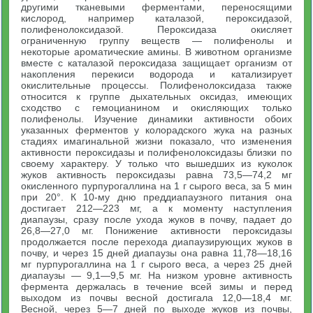
другими тканевыми ферментами, переносящими
кислород, например каталазой, пероксидазой,
полифенолоксидазой. Пероксидаза окисляет
ограниченную группу веществ — полифенолы и
некоторые ароматические амины. В животном организме
вместе с каталазой пероксидаза защищает организм от
накопления перекиси водорода и катализирует
окислительные процессы. Полифенолоксидаза также
относится к группе дыхательных оксидаз, имеющих
сходство с гемоцианином и окисляющих только
полифенолы. Изучение динамики активности обоих
указанных ферментов у колорадского жука на разных
стадиях имагинальной жизни показало, что изменения
активности пероксидазы и полифенолоксидазы близки по
своему характеру. У только что вышедших из куколок
жуков активность пероксидазы равна 73,5—74,2 мг
окисленного пурпурогаллина на 1 г сырого веса, за 5 мин
при 20°. К 10-му дню преддиапаузного питания она
достигает 212—223 мг, а к моменту наступления
диапаузы, сразу после ухода жуков в почву, падает до
26,8—27,0 мг. Понижение активности пероксидазы
продолжается после перехода диапаузирующих жуков в
почву, и через 15 дней диапаузы она равна 11,78—18,16
мг пурпурогаллина на 1 г сырого веса, а через 25 дней
диапаузы — 9,1—9,5 мг. На низком уровне активность
фермента держалась в течение всей зимы и перед
выходом из почвы весной достигала 12,0—18,4 мг.
Весной, через 5—7 дней по выходе жуков из почвы,