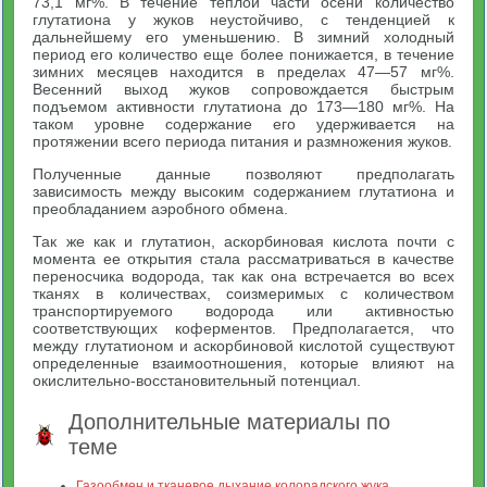
73,1 мг%. В течение теплой части осени количество
глутатиона у жуков неустойчиво, с тенденцией к
дальнейшему его уменьшению. В зимний холодный
период его количество еще более понижается, в течение
зимних месяцев находится в пределах 47—57 мг%.
Весенний выход жуков сопровождается быстрым
подъемом активности глутатиона до 173—180 мг%. На
таком уровне содержание его удерживается на
протяжении всего периода питания и размножения жуков.
Полученные данные позволяют предполагать
зависимость между высоким содержанием глутатиона и
преобладанием аэробного обмена.
Так же как и глутатион, аскорбиновая кислота почти с
момента ее открытия стала рассматриваться в качестве
переносчика водорода, так как она встречается во всех
тканях в количествах, соизмеримых с количеством
транспортируемого водорода или активностью
соответствующих коферментов. Предполагается, что
между глутатионом и аскорбиновой кислотой существуют
определенные взаимоотношения, которые влияют на
окислительно-восстановительный потенциал.
Дополнительные материалы по
теме
Газообмен и тканевое дыхание колорадского жука