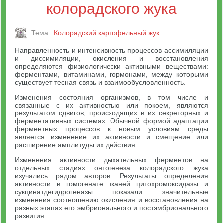
колорадского жука
Тема:
Колорадский картофельный жук
Направленность и интенсивность процессов ассимиляции
и диссимиляции, окисления и восстановления
определяются физиологически активными веществами:
ферментами, витаминами, гормонами, между которыми
существует тесная связь и взаимообусловленность.
Изменения состояния организмов, в том числе и
связанные с их активностью или покоем, являются
результатом сдвигов, происходящих в их секреторных и
ферментативных системах. Обычной формой адаптации
ферментных процессов к новым условиям среды
является изменение их активности и смещение или
расширение амплитуды их действия.
Изменения активности дыхательных ферментов на
отдельных стадиях онтогенеза колорадского жука
изучались рядом авторов. Результаты определения
активности в гомогенате тканей цитохромоксидазы и
сукцинатдегидрогеназы показали значительные
изменения соотношению окисления и восстановления на
разных этапах его эмбрионального и постэмбрионального
развития.