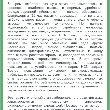
Во время эмбриогенеза жука активность окислительных
процессов наиболее высока в периоды дробления
оплодотворенной яйцеклетки — начала образования
бластодермы (12 час развития зародыша), т. е. на этапе
эмбрионального развития, когда у этого вида отмечена
высокая митотическая активность. По данным
Родионовой, в это время потребление кислорода
зародышем возрастает, одновременно с чем понижается
устойчивость его к парам HCN, что, по-видимому,
обусловлено блокирующим действием HCN на митозы
клеток, как это было отмечено для ряда других
насекомых. Второй, менее значительный подъем
активности цитохромоксидазы, отмеченный к концу
вторых суток развития зародыша, совпадает по времени с
формированием зародышевой полоски. В это время
интенсивность потребления кислорода эмбрионами жука
повышается, а устойчивость их к парам HCN падает.
Третье повышение активности цитохромоксидазы
наблюдается незадолго до вылупления личинок из яиц, т.
е. в период окончательного формирования личиночных
систем органов. Потребление кислорода на единицу веса
в это время увеличивается почти в 8 раз по сравнению с
первыми часами эмбриогенеза.
Этот заключительный этап эмбрионального развития жука
характеризуется повторным снижением
цианорезистентности зародышей. Повышение активности
цитохромоксидазы и потребления кислорода незадолго