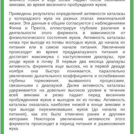
зимовки, во время весеннего пробуждения жуков.
Приведены результаты определений активности каталазы
у колорадского жука на разных этапах имагинальной
жизни. Эти данные в общем согласуются с наблюдениями
Финка и Прехта, иллюстрируя глубокие различия в
деятельности этого фермента в зависимости от
физиологического состояния жуков. Активность каталазы
низка при выходе из почвы молодых жуков, до начала их
питания или в самом начале питания. Увеличение
происходит во время преддиапаузного питания и
достигает максимума с наступлением диапаузы, при
уходе жуков в почву. В первые два месяца диапаузы
активность фермента еще высока, но в первой декаде
ноября она быстро понижается, параллельно
увеличению дыхательного коэффициента и ослабеванию
глубины торможения, вызванного процессами,
связанными с диапаузой. Далее активность каталазы
удерживается на довольно высоком уровне в течение
всей зимовки и резко падает перед весенним
пробуждением жуков и выходом их из почвы. Активность
каталазы оказалась наиболее низкой в конце зимовки и
при выходе перезимовавших жуков (до начала их
питания), как это было отмечено ранее и другими
авторами. Некоторое увеличение активности этого
фермента происходит в период питания и размножения
жука.