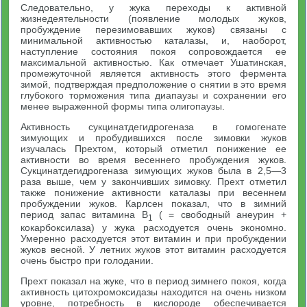
Следовательно, у жука переходы к активной
жизнедеятельности (появление молодых жуков,
пробуждение перезимовавших жуков) связаны с
минимальной активностью каталазы, и, наоборот,
наступление состояния покоя сопровождается ее
максимальной активностью. Как отмечает Ушатинская,
промежуточной является активность этого фермента
зимой, подтверждая предположение о снятии в это время
глубокого торможения типа диапаузы и сохранении его
менее выраженной формы типа олигопаузы.
Активность сукцинатдегидрогеназа в гомогенате
зимующих и пробудившихся после зимовки жуков
изучалась Прехтом, который отметил понижение ее
активности во время весеннего пробуждения жуков.
Сукцинатдегидрогеназа зимующих жуков была в 2,5—3
раза выше, чем у закончивших зимовку. Прехт отметил
также понижение активности каталазы при весеннем
пробуждении жуков. Карлсен показал, что в зимний
период запас витамина B
( = свободный анеурин +
1
кокарбоксилаза) у жука расходуется очень экономно.
Умеренно расходуется этот витамин и при пробуждении
жуков весной. У летних жуков этот витамин расходуется
очень быстро при голодании.
Прехт показал на жуке, что в период зимнего покоя, когда
активность цитохромоксидазы находится на очень низком
уровне, потребность в кислороде обеспечивается