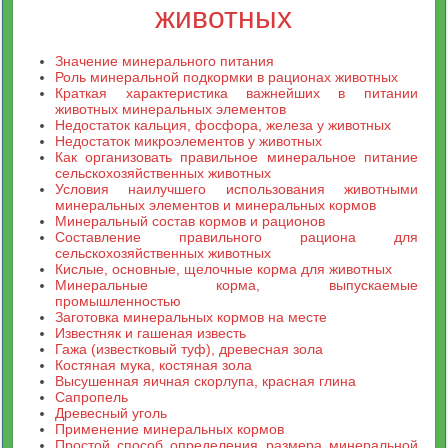
животных
Значение минерального питания
Роль минеральной подкормки в рационах животных
Краткая характеристика важнейших в питании
животных минеральных элементов
Недостаток кальция, фосфора, железа у животных
Недостаток микроэлементов у животных
Как организовать правильное минеральное питание
сельскохозяйственных животных
Условия наилучшего использования животными
минеральных элементов и минеральных кормов
Минеральный состав кормов и рационов
Составление правильного рациона для
сельскохозяйственных животных
Кислые, основные, щелочные корма для животных
Минеральные корма, выпускаемые
промышленностью
Заготовка минеральных кормов на месте
Известняк и гашеная известь
Гажа (известковый туф), древесная зола
Костяная мука, костяная зола
Высушенная яичная скорлупа, красная глина
Сапропель
Древесный уголь
Применение минеральных кормов
Простой способ определения размера минеральной