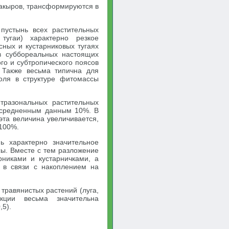
такыров, трансформируются в
пустынь всех растительных
тугаи) характерно резкое
ных и кустарниковых тугаях
в суббореальных настоящих
го и субтропического поясов
) Также весьма типична для
оля в структуре фитомассы
тразональных растительных
усредненным данным 10%. В
та величина увеличивается,
 100%.
ь характерно значительное
ы. Вместе с тем разложение
рниками и кустарничками, а
 в связи с накоплением на
травянистых растений (луга,
укции весьма значительна
,5).