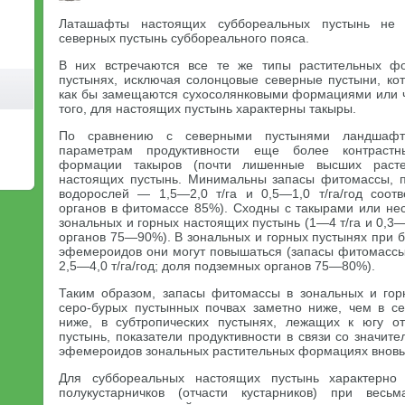
Латашафты настоящих суббореальных пустынь не 
северных пустынь суббореального пояса.
В них встречаются все те же типы растительных ф
пустынях, исключая солонцовые северные пустыни, ко
как бы замещаются сухосолянковыми формациями или 
того, для настоящих пустынь характерны такыры.
По сравнению с северными пустынями ландшафт
параметрам продуктивности еще более контрастн
формации такыров (почти лишенные высших расте
настоящих пустынь. Минимальны запасы фитомассы, п
водорослей — 1,5—2,0 т/га и 0,5—1,0 т/га/год соот
органов в фитомассе 85%). Сходны с такырами или нес
зональных и горных настоящих пустынь (1—4 т/га и 0,3—
органов 75—90%). В зональных и горных пустынях при 
эфемероидов они могут повышаться (запасы фитомассы 
2,5—4,0 т/га/год; доля подземных органов 75—80%).
Таким образом, запасы фитомассы в зональных и гор
серо-бурых пустынных почвах заметно ниже, чем в се
ниже, в субтропических пустынях, лежащих к югу о
пустынь, показатели продуктивности в связи со значи
эфемероидов зональных растительных формациях вновь 
Для суббореальных настоящих пустынь характерно 
полукустарничков (отчасти кустарников) при весь