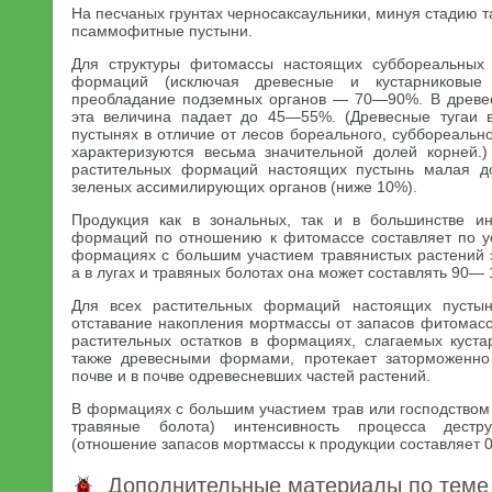
На песчаных грунтах черносаксаульники, минуя стадию 
псаммофитные пустыни.
Для структуры фитомассы настоящих суббореальных 
формаций (исключая древесные и кустарниковые 
преобладание подземных органов — 70—90%. В древес
эта величина падает до 45—55%. (Древесные тугаи 
пустынях в отличие от лесов бореального, суббореально
характеризуются весьма значительной долей корней.
растительных формаций настоящих пустынь малая д
зеленых ассимилирующих органов (ниже 10%).
Продукция как в зональных, так и в большинстве ин
формаций по отношению к фитомассе составляет по 
формациях с большим участием травянистых растений э
а в лугах и травяных болотах она может составлять 90—
Для всех растительных формаций настоящих пустын
отставание накопления мортмассы от запасов фитомасс
растительных остатков в формациях, слагаемых куста
также древесными формами, протекает заторможенно
почве и в почве одревесневших частей растений.
В формациях с большим участием трав или господством 
травяные болота) интенсивность процесса дестр
(отношение запасов мортмассы к продукции составляет 0
Дополнительные материалы по теме