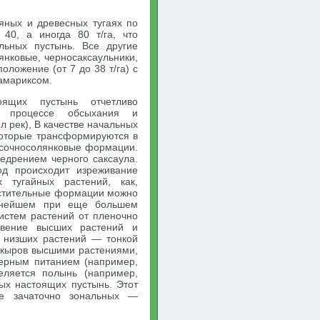
ных и древесных тугаях по
40, а иногда 80 т/га, что
льных пустынь. Все другие
нковые, черносаксаульники,
ложение (от 7 до 38 т/га) с
амариксом.
ящих пустынь отчетливо
в процессе обсыхания и
л рек), В качестве начальных
которые трансформируются в
в сочносолянковые формации.
едрением черного саксаула.
од происходит изреживание
х тугайных растений, как,
растительные формации можно
льнейшем при еще большем
систем растений от пленочно
овение высших растений и
 низших растений — тонкой
такыров высшими растениями,
ферным питанием (например,
еляется полынь (например,
ых настоящих пустынь. Этот
ие зачаточно зональных —