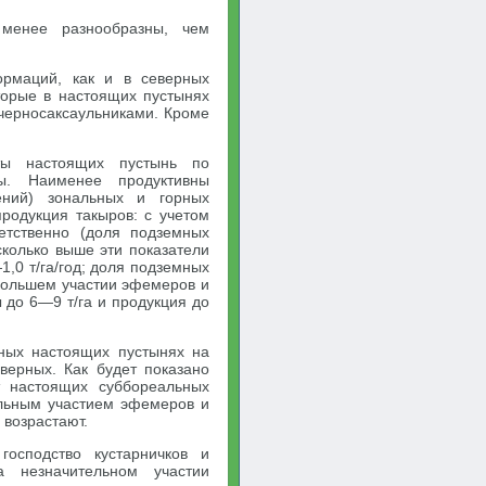
менее разнообразны, чем
ормаций, как и в северных
торые в настоящих пустынях
черносаксаульниками. Кроме
ы настоящих пустынь по
ы. Наименее продуктивны
ний) зональных и горных
родукция такыров: с учетом
ветственно (доля подземных
колько выше эти показатели
1,0 т/га/год; доля подземных
большем участии эфемеров и
до 6—9 т/га и продукция до
ных настоящих пустынях на
верных. Как будет показано
т настоящих суббореальных
тельным участием эфемеров и
возрастают.
господство кустарничков и
ма незначительном участии