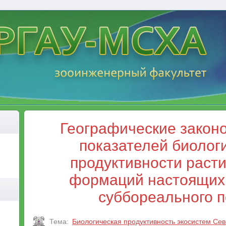
Географические закон
показателей биолог
продуктивности раст
формаций настоящих
суббореального п
Тема:
Биологическая продуктивность экосистем Се