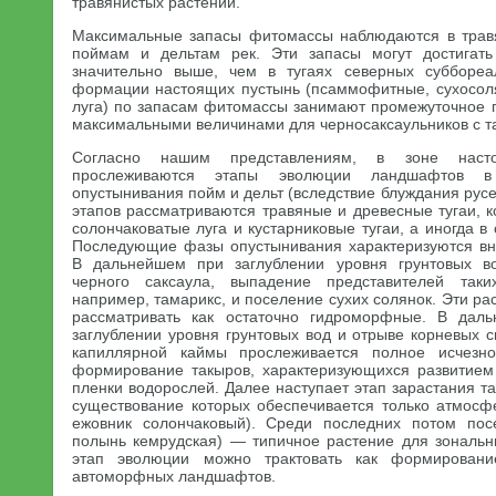
травянистых растений.
Максимальные запасы фитомассы наблюдаются в травя
поймам и дельтам рек. Эти запасы могут достигать 
значительно выше, чем в тугаях северных суббореа
формации настоящих пустынь (псаммофитные, сухосоля
луга) по запасам фитомассы занимают промежуточное по
максимальными величинами для черносаксаульников с т
Согласно нашим представлениям, в зоне насто
прослеживаются этапы эволюции ландшафтов 
опустынивания пойм и дельт (вследствие блуждания русе
этапов рассматриваются травяные и древесные тугаи, 
солончаковатые луга и кустарниковые тугаи, а иногда 
Последующие фазы опустынивания характеризуются вн
В дальнейшем при заглублении уровня грунтовых в
черного саксаула, выпадение представителей таки
например, тамарикс, и поселение сухих солянок. Эти 
рассматривать как остаточно гидроморфные. В да
заглублении уровня грунтовых вод и отрыве корневых 
капиллярной каймы прослеживается полное исчезн
формирование такыров, характеризующихся развитием
пленки водорослей. Далее наступает этап зарастания 
существование которых обеспечивается только атмос
ежовник солончаковый). Среди последних потом пос
полынь кемрудская) — типичное растение для зональн
этап эволюции можно трактовать как формирован
автоморфных ландшафтов.