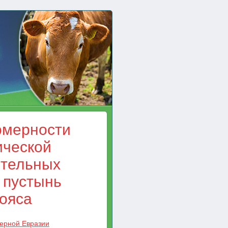
омерности
ической
ительных
 пустынь
ояса
верной Евразии