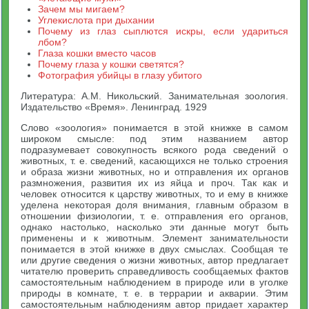
Зачем мы мигаем?
Углекислота при дыхании
Почему из глаз сыплются искры, если удариться
лбом?
Глаза кошки вместо часов
Почему глаза у кошки светятся?
Фотография убийцы в глазу убитого
Литература: А.М. Никольский. Занимательная зоология.
Издательство «Время». Ленинград. 1929
Слово «зоология» понимается в этой книжке в самом
широком смысле: под этим названием автор
подразумевает совокупность всякого рода сведений о
животных, т. е. сведений, касающихся не только строения
и образа жизни животных, но и отправления их органов
размножения, развития их из яйца и проч. Так как и
человек относится к царству животных, то и ему в книжке
уделена некоторая доля внимания, главным образом в
отношении физиологии, т. е. отправления его органов,
однако настолько, насколько эти данные могут быть
применены и к животным. Элемент занимательности
понимается в этой книжке в двух смыслах. Сообщая те
или другие сведения о жизни животных, автор предлагает
читателю проверить справедливость сообщаемых фактов
самостоятельным наблюдением в природе или в уголке
природы в комнате, т. е. в террарии и акварии. Этим
самостоятельным наблюдениям автор придает характер