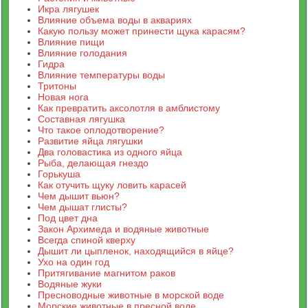
Икра лягушек
Влияние объема воды в аквариях
Какую пользу может принести щука карасям?
Влияние пищи
Влияние голодания
Гидра
Влияние температуры воды
Тритоны
Новая нога
Как превратить аксолотля в амблистому
Составная лягушка
Что такое оплодотворение?
Развитие яйца лягушки
Два головастика из одного яйца
Рыба, делающая гнездо
Горькуша
Как отучить щуку ловить карасей
Чем дышит вьюн?
Чем дышат глисты?
Под цвет дна
Закон Архимеда и водяные животные
Всегда спиной кверху
Дышит ли цыпленок, находящийся в яйце?
Ухо на один год
Притягивание магнитом раков
Водяные жуки
Пресноводные животные в морской воде
Морские животные в пресной воде