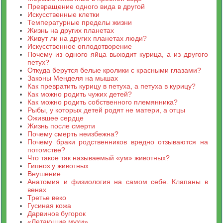
Превращение одного вида в другой
Искусственные клетки
Температурные пределы жизни
Жизнь на других планетах
Живут ли на других планетах люди?
Искусственное оплодотворение
Почему из одного яйца выходит курица, а из другого
петух?
Откуда берутся белые кролики с красными глазами?
Законы Менделя на мышах
Как превратить курицу в петуха, а петуха в курицу?
Как можно родить чужих детей?
Как можно родить собственного племянника?
Рыбы, у которых детей родят не матери, а отцы
Ожившее сердце
Жизнь после смерти
Почему смерть неизбежна?
Почему браки родственников вредно отзываются на
потомстве?
Что такое так называемый «ум» животных?
Гипноз у животных
Внушение
Анатомия и физиология на самом себе. Клапаны в
венах
Третье веко
Гусиная кожа
Дарвинов бугорок
«Летающие мухи»