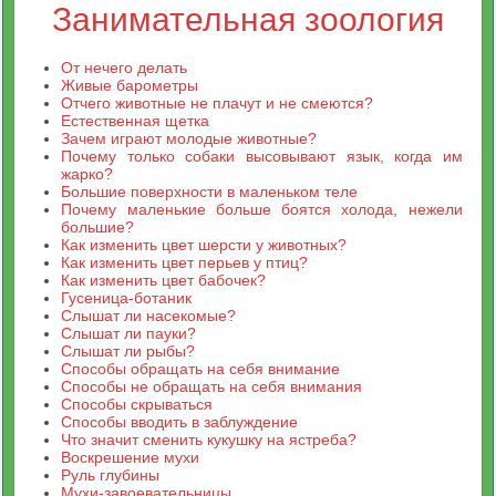
Занимательная зоология
От нечего делать
Живые барометры
Отчего животные не плачут и не смеются?
Естественная щетка
Зачем играют молодые животные?
Почему только собаки высовывают язык, когда им
жарко?
Большие поверхности в маленьком теле
Почему маленькие больше боятся холода, нежели
большие?
Как изменить цвет шерсти у животных?
Как изменить цвет перьев у птиц?
Как изменить цвет бабочек?
Гусеница-ботаник
Слышат ли насекомые?
Слышат ли пауки?
Слышат ли рыбы?
Способы обращать на себя внимание
Способы не обращать на себя внимания
Способы скрываться
Способы вводить в заблуждение
Что значит сменить кукушку на ястреба?
Воскрешение мухи
Руль глубины
Мухи-завоевательницы