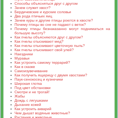
Способы объясняться друг с другом
Зачем служит хвост?
Бердичевские и курские соловьи
Два рода птичьих яиц
Зачем куры и другие птицы роются в хвосте?
Почему птицы во сне не падают с веток?
Почему птицы безнаказанно могут подниматься на
большую высоту?
Как пчелы объясняются друг с другом?
Как пчелы отыскивают мед?
Как пчелы отыскивают цветочную пыль?
Как пчелы отыскивают свой улей?
Наездники
Муравьи
Как устроить самому террарий?
Как в сказке
Самоизувечивание
Как получить ящерицу с двумя хвостами?
Паук-сенокосец и кузнечики
Широкая глотка
Под цвет обстановки
Смотри и не трогай!
Жабы
Дождь с лягушками
Дыхание кожей
Как устроить акварий
Чем дышат водяные животные?
Растения и животные