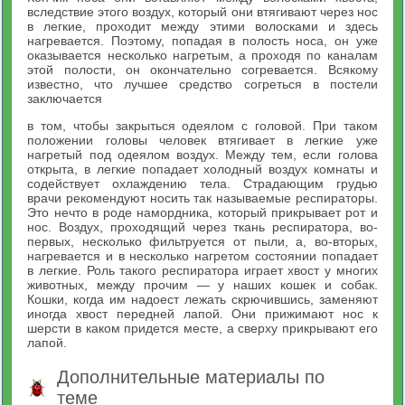
вследствие этого воздух, который они втягивают через нос
в легкие, проходит между этими волосками и здесь
нагревается. Поэтому, попадая в полость носа, он уже
оказывается несколько нагретым, а проходя по каналам
этой полости, он окончательно согревается. Всякому
известно, что лучшее средство согреться в постели
заключается
в том, чтобы закрыться одеялом с головой. При таком
положении головы человек втягивает в легкие уже
нагретый под одеялом воздух. Между тем, если голова
открыта, в легкие попадает холодный воздух комнаты и
содействует охлаждению тела. Страдающим грудью
врачи рекомендуют носить так называемые респираторы.
Это нечто в роде намордника, который прикрывает рот и
нос. Воздух, проходящий через ткань респиратора, во-
первых, несколько фильтруется от пыли, а, во-вторых,
нагревается и в несколько нагретом состоянии попадает
в легкие. Роль такого респиратора играет хвост у многих
животных, между прочим — у наших кошек и собак.
Кошки, когда им надоест лежать скрючившись, заменяют
иногда хвост передней лапой. Они прижимают нос к
шерсти в каком придется месте, а сверху прикрывают его
лапой.
Дополнительные материалы по
теме