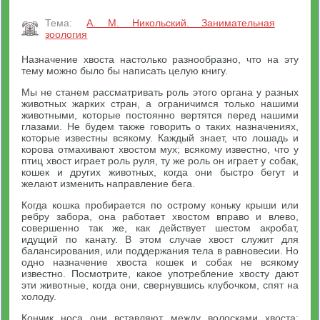
Тема:
А. М. Никольский. Занимательная
зоология
Назначение хвоста настолько разнообразно, что на эту
тему можно было бы написать целую книгу.
Мы не станем рассматривать роль этого органа у разных
животных жарких стран, а ограничимся только нашими
животными, которые постоянно вертятся перед нашими
глазами. Не будем также говорить о таких назначениях,
которые известны всякому. Каждый знает, что лошадь и
корова отмахивают хвостом мух; всякому известно, что у
птиц хвост играет роль руля, ту же роль он играет у собак,
кошек и других животных, когда они быстро бегут и
желают изменить направление бега.
Когда кошка пробирается по острому коньку крыши или
ребру забора, она работает хвостом вправо и влево,
совершенно так же, как действует шестом акробат,
идущий по канату. В этом случае хвост служит для
балансирования, или поддержания тела в равновесии. Но
одно назначение хвоста кошек и собак не всякому
известно. Посмотрите, какое употребление хвосту дают
эти животные, когда они, свернувшись клубочком, спят на
холоду.
Кончик носа они вставляют между волосками хвоста;