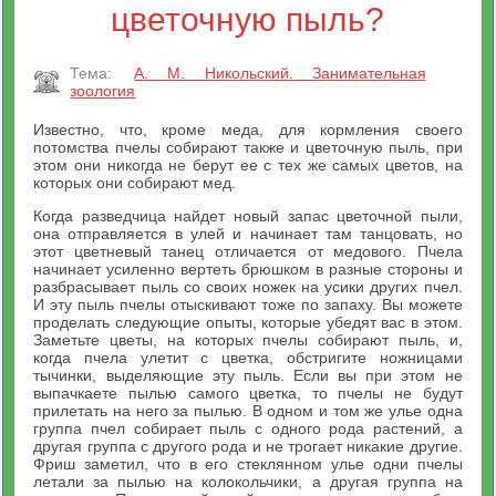
цветочную пыль?
Тема:
А. М. Никольский. Занимательная
зоология
Известно, что, кроме меда, для кормления своего
потомства пчелы собирают также и цветочную пыль, при
этом они никогда не берут ее с тех же самых цветов, на
которых они собирают мед.
Когда разведчица найдет новый запас цветочной пыли,
она отправляется в улей и начинает там танцовать, но
этот цветневый танец отличается от медового. Пчела
начинает усиленно вертеть брюшком в разные стороны и
разбрасывает пыль со своих ножек на усики других пчел.
И эту пыль пчелы отыскивают тоже по запаху. Вы можете
проделать следующие опыты, которые убедят вас в этом.
Заметьте цветы, на которых пчелы собирают пыль, и,
когда пчела улетит с цветка, обстригите ножницами
тычинки, выделяющие эту пыль. Если вы при этом не
выпачкаете пылью самого цветка, то пчелы не будут
прилетать на него за пылью. В одном и том же улье одна
группа пчел собирает пыль с одного рода растений, а
другая группа с другого рода и не трогает никакие другие.
Фриш заметил, что в его стеклянном улье одни пчелы
летали за пылью на колокольчики, а другая группа на