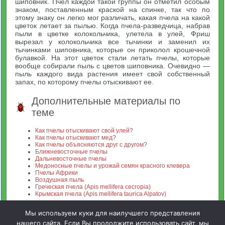
шиповник. Пчел каждой такой группы он отметил особым
знаком, поставленным краской на спинке, так что по
этому знаку он легко мог различать, какая пчела на какой
цветок летает за пылью. Когда пчела-разведчица, набрав
пыли в цветке колокольчика, улетела в улей, Фриш
вырезал у колокольчика все тычинки и заменил их
тычинками шиповника, которые он приколол крошечной
булавкой. На этот цветок стали летать пчелы, которые
вообще собирали пыль с цветов шиповника. Очевидно —
пыль каждого вида растения имеет свой собственный
запах, по которому пчелы отыскивают ее.
Дополнительные материалы по
теме
Как пчелы отыскивают свой улей?
Как пчелы отыскивают мед?
Как пчелы объясняются друг с другом?
Ближневосточные пчелы
Дальневосточные пчелы
Медоносные пчелы и урожай семян красного клевера
Пчелы Африки
Воздушная пыль
Греческая пчела (Apis mellifera cecropia)
Крымская пчела (Apis mellifera taurica Alpatov)
Мы используем куки для наилучшего представления
нашего сайта. Если Вы продолжите использовать сайт, мы