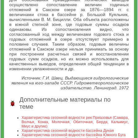
осуществлено сопоставление величин годичных
отложений в Сакском озере за 1876—1894 гг. с
величинами стока в бассейне р. Большой Куяльник,
вычисленными В. М. Бицилли. Оба объекта расположены
в южной степной зоне, где годовые суммы осадков
одинаковы. Из сопостановления видно, что
согласованный ход между величинами годового стока и
годовых отложений в озере отсутствует примерно в
половине случаев. Таким образом, годовые величины
отложений в Сакском озере нельзя принимать за основу
при построении расчетных связей и восстановлении
годовых сумм осадков, но их можно использовать для
качественных выводов, определения общей тенденции в
изменении увлажненности и др.
Источник:
Г.И. Швец. Выдающиеся гидрологические
явления на юго-западе СССР. Гидрометеорологическое
издательство. Ленинград. 1972
Дополнительные материалы по
теме
Характеристика сезонной водности рек Приазовья (Самара,
Волчья, Конка, Молочная, Обиточная, Берда, Кальмиус,
Миус и другие)
Характеристика сезонной водности бассейна Дуная
Характеристика сезонной водности бассейна Южного Буга