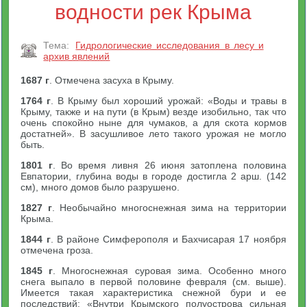
водности рек Крыма
Тема:
Гидрологические исследования в лесу и
архив явлений
1687 г
. Отмечена засуха в Крыму.
1764 г
. В Крыму был хороший урожай: «Воды и травы в
Крыму, также и на пути (в Крым) везде изобильно, так что
очень спокойно ныне для чумаков, а для скота кормов
достатней». В засушливое лето такого урожая не могло
быть.
1801 г
. Во время ливня 26 июня затоплена половина
Евпатории, глубина воды в городе достигла 2 арш. (142
см), много домов было разрушено.
1827 г
. Необычайно многоснежная зима на территории
Крыма.
1844 г
. В районе Симферополя и Бахчисарая 17 ноября
отмечена гроза.
1845 г
. Многоснежная суровая зима. Особенно много
снега выпало в первой половине февраля (см. выше).
Имеется такая характеристика снежной бури и ее
последствий: «Внутри Крымского полуострова сильная