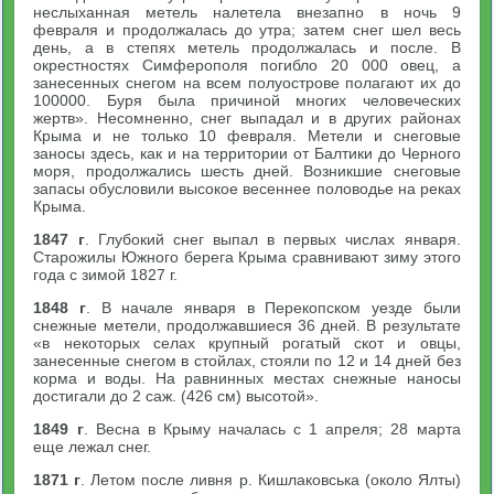
неслыханная метель налетела внезапно в ночь 9
февраля и продолжалась до утра; затем снег шел весь
день, а в степях метель продолжалась и после. В
окрестностях Симферополя погибло 20 000 овец, а
занесенных снегом на всем полуострове полагают их до
100000. Буря была причиной многих человеческих
жертв». Несомненно, снег выпадал и в других районах
Крыма и не только 10 февраля. Метели и снеговые
заносы здесь, как и на территории от Балтики до Черного
моря, продолжались шесть дней. Возникшие снеговые
запасы обусловили высокое весеннее половодье на реках
Крыма.
1847 г
. Глубокий снег выпал в первых числах января.
Старожилы Южного берега Крыма сравнивают зиму этого
года с зимой 1827 г.
1848 г
. В начале января в Перекопском уезде были
снежные метели, продолжавшиеся 36 дней. В результате
«в некоторых селах крупный рогатый скот и овцы,
занесенные снегом в стойлах, стояли по 12 и 14 дней без
корма и воды. На равнинных местах снежные наносы
достигали до 2 саж. (426 см) высотой».
1849 г
. Весна в Крыму началась с 1 апреля; 28 марта
еще лежал снег.
1871 г
. Летом после ливня р. Кишлаковська (около Ялты)