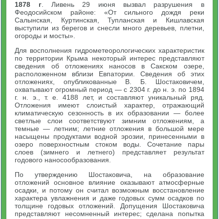
1878 г
. Ливень 29 июня вызвал разрушения в
Феодосийском районе: «От сильного дождя реки
Салынская, Куртинская, Тупланская и Кишлавская
выступили из берегов и снесли много деревьев, плетни,
огороды и мосты».
Для восполнения гидрометеорологических характеристик
по территории Крыма некоторый интерес представляют
сведения об отложениях наносов в Сакском озере,
расположенном вблизи Евпатории. Сведения об этих
отложениях, опубликованные В. Б. Шостаковичем,
охватывают огромный период — с 2304 г. до н. э. по 1894
г. н. э., т. е. 4188 лет, и составляют уникальный ряд.
Отложения имеют слоистый характер, отражающий
климатическую сезонность в их образовании — более
светлые слои соответствуют зимним отложениям, а
темные — летним; летние отложения в большой мере
насыщены продуктами водной эрозии, принесенными в
озеро поверхностным стоком воды. Сочетание пары
слоев (зимнего и летнего) представляет результат
годового наносообразования.
По утверждению Шостаковича, на образование
отложений основное влияние оказывают атмосферные
осадки, и потому он считал возможным восстановление
характера увлажнения и даже годовых сумм осадков по
толщине годовых отложений. Допущения Шостаковича
представляют несомненный интерес; сделана попытка