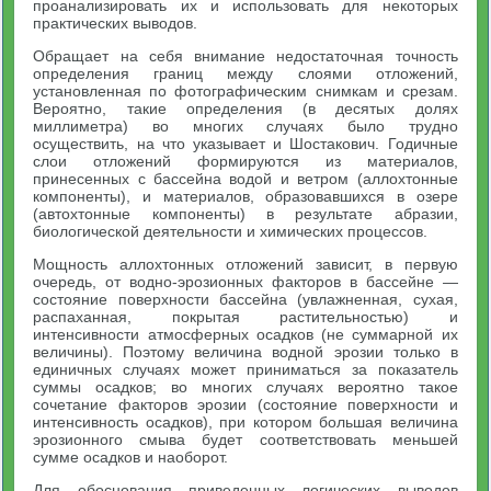
проанализировать их и использовать для некоторых
практических выводов.
Обращает на себя внимание недостаточная точность
определения границ между слоями отложений,
установленная по фотографическим снимкам и срезам.
Вероятно, такие определения (в десятых долях
миллиметра) во многих случаях было трудно
осуществить, на что указывает и Шостакович. Годичные
слои отложений формируются из материалов,
принесенных с бассейна водой и ветром (аллохтонные
компоненты), и материалов, образовавшихся в озере
(автохтонные компоненты) в результате абразии,
биологической деятельности и химических процессов.
Мощность аллохтонных отложений зависит, в первую
очередь, от водно-эрозионных факторов в бассейне —
состояние поверхности бассейна (увлажненная, сухая,
распаханная, покрытая растительностью) и
интенсивности атмосферных осадков (не суммарной их
величины). Поэтому величина водной эрозии только в
единичных случаях может приниматься за показатель
суммы осадков; во многих случаях вероятно такое
сочетание факторов эрозии (состояние поверхности и
интенсивность осадков), при котором большая величина
эрозионного смыва будет соответствовать меньшей
сумме осадков и наоборот.
Для обоснования приведенных логических выводов