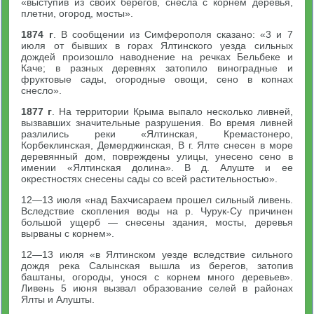
«выступив из своих берегов, снесла с корнем деревья,
плетни, огород, мосты».
1874 г
. В сообщении из Симферополя сказано: «3 и 7
июля от бывших в горах Ялтинского уезда сильных
дождей произошло наводнение на речках Бельбеке и
Каче; в разных деревнях затопило виноградные и
фруктовые сады, огородные овощи, сено в копнах
снесло».
1877 г
. На территории Крыма выпало несколько ливней,
вызвавших значительные разрушения. Во время ливней
разлились реки «Ялтинская, Кремастонеро,
Корбеклинская, Демерджинская, В г. Ялте снесен в море
деревянный дом, повреждены улицы, унесено сено в
имении «Ялтинская долина». В д. Алуште и ее
окрестностях снесены сады со всей растительностью».
12—13 июля «над Бахчисараем прошел сильный ливень.
Вследствие скопления воды на р. Чурук-Су причинен
большой ущерб — снесены здания, мосты, деревья
вырваны с корнем».
12—13 июля «в Ялтинском уезде вследствие сильного
дождя река Салынская вышла из берегов, затопив
баштаны, огороды, унося с корнем много деревьев».
Ливень 5 июня вызвал образование селей в районах
Ялты и Алушты.