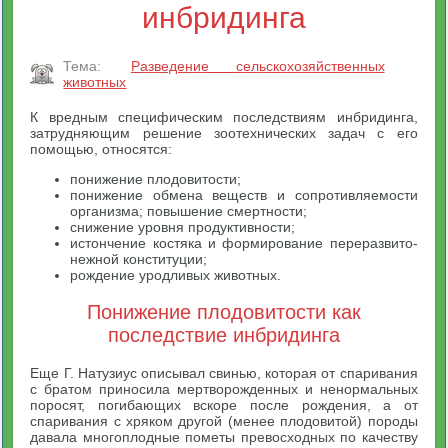
инбридинга
Тема:
Разведение сельскохозяйственных
животных
К вредным специфическим последствиям инбридинга,
затрудняющим решение зоотехнических задач с его
помощью, относятся:
понижение плодовитости;
понижение обмена веществ и сопротивляемости
организма; повышение смертности;
снижение уровня продуктивности;
истончение костяка и формирование переразвито-
нежной конституции;
рождение уродливых животных.
Понижение плодовитости как
последствие инбридинга
Еще Г. Натузиус описывал свинью, которая от спаривания
с братом приносила мертворожденных и ненормальных
поросят, погибающих вскоре после рождения, а от
спаривания с хряком другой (менее плодовитой) породы
давала многоплодные пометы превосходных по качеству