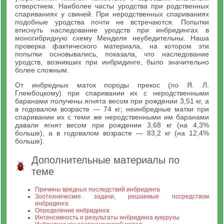
отверстием. Наиболее часты уродства при родственных
спариваниях у свиней. При неродственных спариваниях
подобные уродства почти не встречаются. Попытки
втиснуть наследование уродств при инбридингах в
моногибридную схему Менделя неубедительны. Наша
проверка фактического материала, на котором эти
попытки основывались, показала, что наследование
уродств, возникших при инбридинге, было значительно
более сложным.
От инбредных маток породы прекос (по Я. Л.
Глембоцкому) при спаривании их с неродственными
баранами получены ягнята весом при рождении 3,51 кг, а
в годовалом возрасте — 74 кг; неинбредные матки при
спаривании их с теми же неродственными им баранами
давали ягнят весом при рождении 3,68 кг (на 4,3%
больше), а в годовалом возрасте — 83,2 кг (на 12,4%
больше).
Дополнительные материалы по
теме
Причины вредных последствий инбридинга
Зоотехнические задачи, решаемые посредством
инбридинга
Определение инбридинга
Интенсивность и результаты инбридинга кукурузы