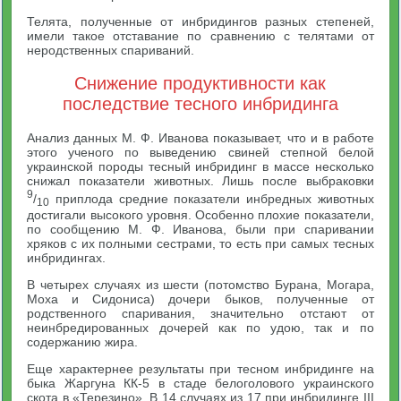
Телята, полученные от инбридингов разных степеней,
имели такое отставание по сравнению с телятами от
неродственных спариваний.
Снижение продуктивности как
последствие тесного инбридинга
Анализ данных М. Ф. Иванова показывает, что и в работе
этого ученого по выведению свиней степной белой
украинской породы тесный инбридинг в массе несколько
снижал показатели животных. Лишь после выбраковки
9
/
приплода средние показатели инбредных животных
10
достигали высокого уровня. Особенно плохие показатели,
по сообщению М. Ф. Иванова, были при спаривании
хряков с их полными сестрами, то есть при самых тесных
инбридингах.
В четырех случаях из шести (потомство Бурана, Могара,
Моха и Сидониса) дочери быков, полученные от
родственного спаривания, значительно отстают от
неинбредированных дочерей как по удою, так и по
содержанию жира.
Еще характернее результаты при тесном инбридинге на
быка Жаргуна КК-5 в стаде белоголового украинского
скота в «Терезино». В 14 случаях из 17 при инбридинге III