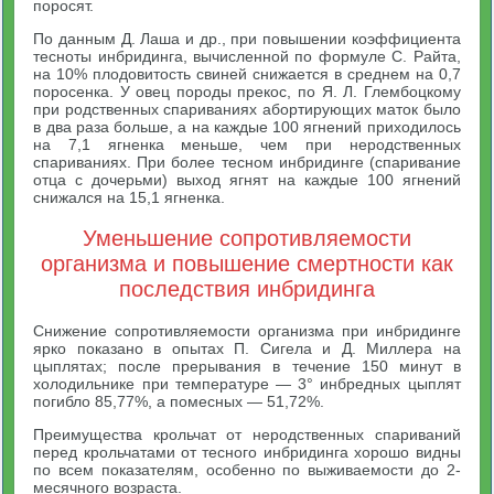
поросят.
По данным Д. Лаша и др., при повышении коэффициента
тесноты инбридинга, вычисленной по формуле С. Райта,
на 10% плодовитость свиней снижается в среднем на 0,7
поросенка. У овец породы прекос, по Я. Л. Глембоцкому
при родственных спариваниях абортирующих маток было
в два раза больше, а на каждые 100 ягнений приходилось
на 7,1 ягненка меньше, чем при неродственных
спариваниях. При более тесном инбридинге (спаривание
отца с дочерьми) выход ягнят на каждые 100 ягнений
снижался на 15,1 ягненка.
Уменьшение сопротивляемости
организма и повышение смертности как
последствия инбридинга
Снижение сопротивляемости организма при инбридинге
ярко показано в опытах П. Сигела и Д. Миллера на
цыплятах; после прерывания в течение 150 минут в
холодильнике при температуре — 3° инбредных цыплят
погибло 85,77%, а помесных — 51,72%.
Преимущества крольчат от неродственных спариваний
перед крольчатами от тесного инбридинга хорошо видны
по всем показателям, особенно по выживаемости до 2-
месячного возраста.