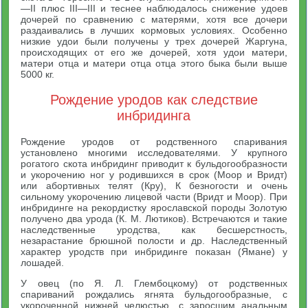
—II плюс III—III и теснее наблюдалось снижение удоев
дочерей по сравнению с матерями, хотя все дочери
раздаивались в лучших кормовых условиях. Особенно
низкие удои были получены у трех дочерей Жаргуна,
происходящих от его же дочерей, хотя удои матери,
матери отца и матери отца отца этого быка были выше
5000 кг.
Рождение уродов как следствие
инбридинга
Рождение уродов от родственного спаривания
установлено многими исследователями. У крупного
рогатого скота инбридинг приводит к бульдогообразности
и укорочению ног у родившихся в срок (Моор и Вридт)
или абортивных телят (Кру), К безногости и очень
сильному укорочению лицевой части (Вридт и Моор). При
инбридинге на рекордистку ярославской породы Золотую
получено два урода (К. М. Лютиков). Встречаются и такие
наследственные уродства, как бесшерстность,
незарастание брюшной полости и др. Наследственный
характер уродств при инбридинге показан (Ямане) у
лошадей.
У овец (по Я. Л. Глембоцкому) от родственных
спариваний рождались ягнята бульдогообразные, с
укороченной нижней челюстью, с заросшим анальным