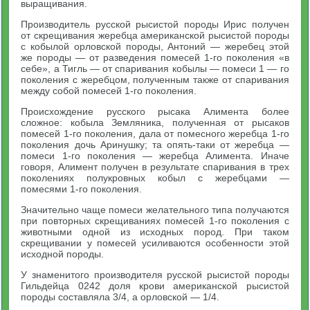
выращивания.
Производитель русской рысистой породы Ирис получен
от скрещивания жеребца американской рысистой породы
с кобылой орловской породы, Антоний — жеребец этой
же породы — от разведения помесей 1-го поколения «в
себе», а Тигль — от спаривания кобылы — помеси 1 — го
поколения с жеребцом, полученным также от спаривания
между собой помесей 1-го поколения.
Происхождение русского рысака Алимента более
сложное: кобыла Земляника, полученная от рысаков
помесей 1-го поколения, дала от помесного жеребца 1-го
поколения дочь Аринушку; та опять-таки от жеребца —
помеси 1-го поколения — жеребца Алимента. Иначе
говоря, Алимент получен в результате спаривания в трех
поколениях полукровных кобыл с жеребцами —
помесями 1-го поколения.
Значительно чаще помеси желательного типа получаются
при повторных скрещиваниях помесей 1-го поколения с
животными одной из исходных пород. При таком
скрещивании у помесей усиливаются особенности этой
исходной породы.
У знаменитого производителя русской рысистой породы
Гильдейца 0242 доля крови американской рысистой
породы составляла 3/4, а орловской — 1/4.