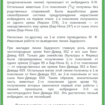
(родоначальник линии) произошел от инбридинга II-III.
3
Остальные животные 2-го поколения (
/
) получены без
4
родственных спариваний. Была выработана даже
своеобразная система предупреждения нарастания
инбридинга на первом этапе: 1-е поколение получалось
от одного хряка (Керзон 378), 2-е поколение — от
неродственного ему хряка (Бар-Нона 197) и от сына этого
хряка (Бар-Нона 15).
Несколько по-другому на 1-м этапе проводилась М. Ф.
Ивановым работа по выведению линии Задорного.
При закладке линии Задорного главную роль играли
чистопородные хряки Кинг-Девид 352 и его сын Кинг-
Девид 659. Только два семейства (Культуры и Фермы)
были сформированы получением 1-го поколения от
одних хряков (Садка 99 и Бар-Нона 6), а 2-го поколения
— от неродственных им хряков Кинг-Девида 352 и Кинг-
Девида 659. Остальные матки этой линии получены в 1-м
поколении от Кинг-Девида 352, во 2-м поколении от его
сына Кинг-Девида 659. Таким образом, значительная
часть животных 2-го поколения (доля крови %),
получением которых закончился первый этап работы с
линией, произошла при инбридинге II-II на
чистопородного Кинг-Девида 352. Это достаточно тесный
инбридинг, но не теснейший.