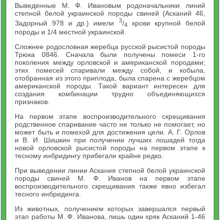
Выведенные М. Ф. Ивановым родоначальники линий
степной белой украинской породы свиней (Асканий 46,
3
Задорный 978 и др.) имели
/
крови крупной белой
4
породы и 1/4 местной украинской.
Сложнее родословная жеребца русской рысистой породы
Трюка 0846. Сначала были получены помеси 1-го
поколения между орловской и американской породами;
этих помесей спаривали между собой, и кобыла,
отобранная из этого приплода, была спарена с жеребцом
американской породы. Такой вариант интересен для
создания комбинации трудно объединяющихся
признаков.
На первом этапе воспроизводительного скрещивания
родственное спаривание часто не только не помогает, но
может быть и помехой для достижения цели. А. Г. Орлов
и В. И. Шишкин при получении лучших лошадей тогда
новой орловской рысистой породы на первом этапе к
тесному инбридингу прибегали крайне редко.
При выведении линии Аскания степной белой украинской
породы свиней М. Ф. Иванов на первом этапе
воспроизводительного скрещивания также явно избегал
тесного инбридинга.
Из животных, получением которых завершался первый
этап работы М. Ф. Иванова, лишь один хряк Асканий 1-46