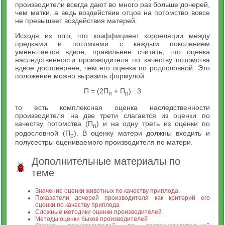
производители всегда дают во много раз больше дочерей,
чем матки, а ведь воздействие отцов на потомство вовсе
не превышает воздействия матерей.
Исходя из того, что коэффициент корреляции между
предками и потомками с каждым поколением
уменьшается вдвое, правильнее считать, что оценка
наследственности производителя по качеству потомства
вдвое достовернее, чем его оценка по родословной. Это
положение можно выразить формулой
П = (2П
+ П
) : 3
п
р
то есть комплексная оценка наследственности
производителя на две трети слагается из оценки по
качеству потомства (П
) и на одну треть из оценки по
п
родословной (П
). В оценку матери должны входить и
р
полусестры оцениваемого производителя по матери.
Дополнительные материалы по
теме
Значение оценки животных по качеству приплода
Показатели дочерей производителя как критерий его
оценки по качеству приплода
Сложные методики оценки производителей
Методы оценки быков производителей