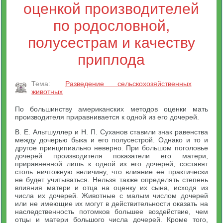
оценкой производителей
по родословной,
полусестрам и качеству
приплода
Тема:
Разведение сельскохозяйственных
животных
По большинству американских методов оценки мать
производителя приравнивается к одной из его дочерей.
В. Е. Альтшуллер и Н. П. Суханов ставили знак равенства
между дочерью быка и его полусестрой. Однако и то и
другое принципиально неверно. При большом поголовье
дочерей производителя показатели его матери,
приравненной лишь к одной из его дочерей, составят
столь ничтожную величину, что влияние ее практически
не будет учитываться. Нельзя также определять степень
влияния матери и отца на оценку их сына, исходя из
числа их дочерей. Животные с малым числом дочерей
или не имеющие их могут в действительности оказать на
наследственность потомков большее воздействие, чем
отцы и матери большого числа дочерей. Кроме того,