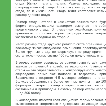
стада (бычки, телята, телки). Размер последних з
(репродуктивного) стада. Поскольку выход телят не п
стада, то и численность стада телят составляет вел
размер дойного стада.
Размер стада нетелей в хозяйствах разного типа буд
ферме определяющим фактором выступает потребн
продуктивного стада. В племенных хозяйствах колич
превышать поголовье коров репродуктивного возра
хозяйством молодняка на стороне.
Часто размер стада крупного рогатого скота ограничен ц
поскольку животноводческие помещения проектируются
Более крупные стада не формируют по ряду причин. 
скота численностью свыше 400 голов трудно управлять.
В отечественном овцеводстве размер групп (отар) так
зависит от принятой в хозяйстве технологии. Главное
отары — это управляемость и контролируемость животн
овцеводстве применяют половой и возрастной при
Баранчиков в возрасте 4-5 месяцев собирают в отар
Валухов объединяют в более крупные группы — до 100
формируют отары, размер которых позволяет вести 
состоянием и приплодом. Поэтому размер отары неболь
— до 800 голов).
В коневодстве имеется своя специфика формирования г
высокоценные спортивные и декоративные лошади сод