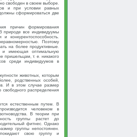
но свободен в своем выборе.
сов и при условии равных
 должны сформироваться две
ения причин формирования
 В природе все индивидуумы
 и конкурентоспособность.
неравномерностью. Поэтому
ать на более продуктивные.
ок и имеющая оптимальную
е пришельцам, т. е. никакого
сов среди индивидуумов в
окупности животных, которым
более, родственных особей,
ов. И в этом случае размер
го свободного распределения
тся естественным путем. В
производится человеком в
вотноводства. В теории при
ность группы растет до
водительный фитнес. Однако
азмер группы непостоянен.
покидают свою группу и