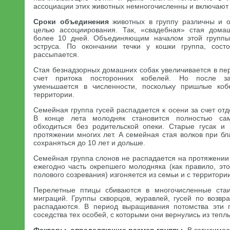
ассоциации этих животных немногочисленны и включают 
Сроки объединения
животных в группу различны и о
целью ассоциирования. Так, «свадебная» стая дома
более 10 дней. Объединяющим началом этой группы
эструса. По окончании течки у кошки группа, сос
рассыпается.
Стая безнадзорных домашних собак увеличивается в пер
счет притока посторонних кобелей. Но после за
уменьшается в численности, поскольку пришлые ко
территории.
Семейная группа гусей распадается к осени за счет от
В конце лета молодняк становится полностью са
обходиться без родительской опеки. Старые гусак и
протяжении многих лет. А семейная стая волков при б
сохраняться до 10 лет и дольше.
Семейная группа слонов не распадается на протяжении
ежегодно часть окрепшего молодняка (как правило, эт
полового созревания) изгоняется из семьи и с территори
Перелетные птицы сбиваются в многочисленные ста
миграций. Группы скворцов, журавлей, гусей по возвр
распадаются. В период выращивания потомства эти п
соседства тех особей, с которыми они вернулись из тепл