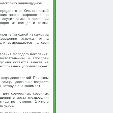
несколько индивидуумов.
пределяются биологической
шних кошек сохраняется не
 служит самка в состоянии
тоящая из самцов и самки,
иод течки одной из самок за
вершения эструса группа
бели возвращаются на свои
деления молодого поколения.
мостоятельным и способен
 гусыня остаются вместе на
лагоприятных условиях может
 ряда десятилетий. При этом
о самцы, достигшие возраста
и, которую она занимает.
и для совместных сезонных
ащении в места гнездования
тицы не потерпят близкого
ых краев.