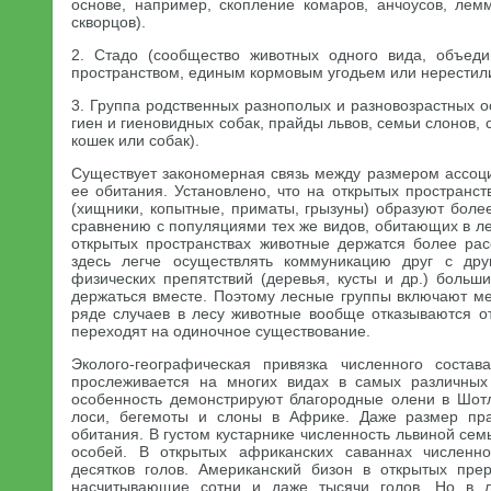
основе, например, скопление комаров, анчоусов, лем
скворцов).
2. Стадо (сообщество животных одного вида, объе
пространством, единым кормовым угодьем или нерестил
3. Группа родственных разнополых и разновозрастных о
гиен и гиеновидных собак, прайды львов, семьи слонов,
кошек или собак).
Существует закономерная связь между размером ассоц
ее обитания. Установлено, что на открытых пространс
(хищники, копытные, приматы, грызуны) образуют боле
сравнению с популяциями тех же видов, обитающих в ле
открытых пространствах животные держатся более рас
здесь легче осуществлять коммуникацию друг с дру
физических препятствий (деревья, кусты и др.) больш
держаться вместе. Поэтому лесные группы включают ме
ряде случаев в лесу животные вообще отказываются от
переходят на одиночное существование.
Эколого-географическая привязка численного соста
прослеживается на многих видах в самых различных 
особенность демонстрируют благородные олени в Шот
лоси, бегемоты и слоны в Африке. Даже размер пр
обитания. В густом кустарнике численность львиной сем
особей. В открытых африканских саваннах численно
десятков голов. Американский бизон в открытых пре
насчитывающие сотни и даже тысячи голов. Но в л