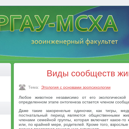
Виды сообществ жи
Тема:
Этология с основами зоопсихологии
Любое животное независимо от его экологическо
определенном этапе онтогенеза остается членом сообще
Даже такие закоренелые одиночки, как тигры, ме
постнатальный период являются общественными жив
членами семейной группы, которая включает какое-то 
или, по крайней мере, родителей. Кроме того, взрослы