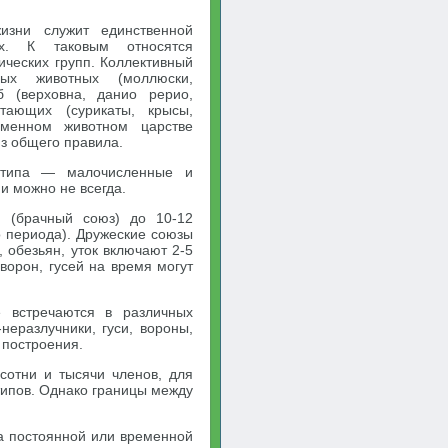
изни служит единственной
х. К таковым относятся
ческих групп. Коллективный
ных животных (моллюски,
б (верховна, данио рерио,
итающих (сурикаты, крысы,
еменном животном царстве
из общего правила.
 типа — малочисленные и
и можно не всегда.
 (брачный союз) до 10-12
о периода). Дружеские союзы
 обезьян, уток включают 2-5
ворон, гусей на время могут
 встречаются в различных
неразлучники, гуси, вороны,
 построения.
сотни и тысячи членов, для
типов. Однако границы между
а постоянной или временной