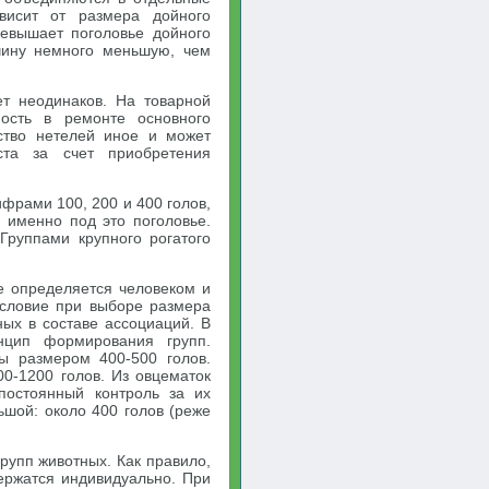
ависит от размера дойного
ревышает поголовье дойного
ичину немного меньшую, чем
ет неодинаков. На товарной
ость в ремонте основного
ество нетелей иное и может
ста за счет приобретения
ифрами 100, 200 и 400 голов,
 именно под это поголовье.
Группами крупного рогатого
же определяется человеком и
 условие при выборе размера
ых в составе ассоциаций. В
нцип формирования групп.
ы размером 400-500 голов.
0-1200 голов. Из овцематок
постоянный контроль за их
шой: около 400 голов (реже
рупп животных. Как правило,
ержатся индивидуально. При