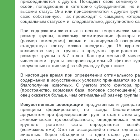
присоединяются к другой. Покидают свою семейную
особи, попадающие в категорию субординантов, но
высокий статус. Они или присоединяются к другой груп
свою собственную. Так происходит с самцами, котор
социальным статусом и, следовательно, доступностью са
При содержании животных в неволе теоретически мож
размер группы, поскольку лимитирующие факторы и
(размер помещения), корма и планируемый воспроизв
стандартную клетку можно посадить до 15 кур-не
количество яиц от группы в пределах пространства
размере группы в 5-7 голов. Как при меньшей числе
численности группы воспроизводительный фитнес ку
полученных от них яиц) за яйцекладку будет ниже.
В настоящее время при определении оптимального ра
содержании в искусственных условиях принимается во в
благополучие животных. С учетом этого фактора п
(пространство, кормовая база, половое соотношение)
овец окажется больше, чем оптимальный размер группы к
Искусственные ассоциации
продуктивных и декорат
принципы формирования, не всегда биологическ
аргументом при формировании групп и стад в этом сл
экономическая целесообразность, определяемая чел
крупного рогатого скота определяется хозяйс
(возможностями). Этот тип ассоциаций отличает однопол
животных. Коров объединяют в одно стадо для вып
сосредоточенного на данной ферме. Другие животные