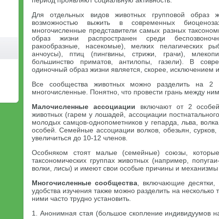
период проявляют социальную активность.
Для отдельных видов животных групповой образ ж
возможностью выжить в современных биоценоза
многочисленные представители самых разных таксономи
образ жизни распространен среди беспозвоноч
ракообразные, насекомые), мелких пелагических ры
анчоусы), птиц (пингвины, стрижи, грачи), млекоп
большинство приматов, антилопы, газели). В совр
одиночный образ жизни является, скорее, исключением 
Все сообщества животных можно разделить на 2
многочисленные. Понятно, что провести грань между ним
Малочисленные ассоциации
включают от 2 особей
животных (гарем у лошадей, ассоциации постнатальног
молодых самцов-однопометников у гепарда, льва, волка,
особей. Семейные ассоциации волков, обезьян, сурков, 
увеличиться до 10-12 членов.
Особняком стоят малые (семейные) союзы, которые
таксономических группах животных (например, попугаи-
волки, лисы) и имеют свои особые причины и механизмы
Многочисленные сообщества
, включающие десятки, 
удобства изучения также можно разделить на несколько 
ними часто трудно установить.
1. Анонимная стая (большое скопление индивидуумов н