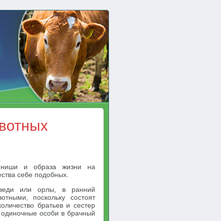
вотных
й ниши и образа жизни на
ства себе подобных.
дведи или орлы, в ранний
отными, поскольку состоят
количество братьев и сестер
е одиночные особи в брачный