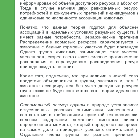
информирован об объеме доступного ресурса и абсолют
Тогда в случае наличия двух равнозначных ресур
потребностей и конкурентных претензий индивидуумов
одинаковые по численности ассоциации животных.
Понятно, что данная теория годится для объясн
ассоциаций в идеальных условиях разумных существ.
имеют разные потребности, иерархические претензии
Распределение кормовых ресурсов характеризуется 
животные с бедных кормовых участков будут претендов
Однако группа животных, занимающая этот участ
численность, скорее всего окажет силовое противостояни
равноправия и справедливого распределения ресур
природе ожидать не стоит.
Кроме того, подмечено, что при наличии в некоей сов
предстоит объединиться в группы, знакомых и, тем 
животные ассоциируются без учета доступных ресурс
групп также не будет соответствовать теории идеально
животных.
Оптимальный размер группы
в природе устанавливае
искусственных условиях оптимизация численности 
соответствии с требованиями принятой технологии жи
вольном содержании домашних животных числен
определенного момента, который определяет воспроиз
на самом деле в природных условиях оптимальный р
Отдельные члены группы по разным причинам 