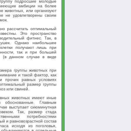
 группу подросшие молодые
 имеющие амбиции на более
пе животных, или организуют
ые не удовлетворены своим
мок.
но рассчитать оптимальный
звестны. Это пространство
одительный фитнес. Так, в
сушек. Однако наибольшее
 клетки получают лишь при
нности, так и при большей
р (в данном случае в виде
змера группы животных при
нимание и такой фактор, как
ри прочих равных условиях
 оптимальный размер группы
оз или свиней.
ивных животных имеют иные
и обоснованные. Главным
учае выступает сиюминутная
овеком. Так, размер стада
твенными потребностями
ый и равновозрастной состав
аса исходя из поголовья,
 объединяются в отдельные