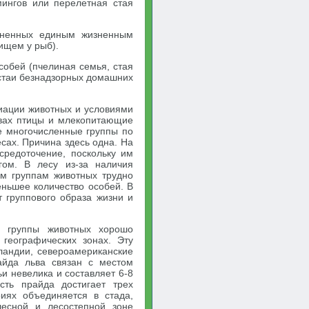
мингов или перелетная стая
диненных единым жизненным
ищем у рыб).
собей (пчелиная семья, стая
 стаи безнадзорных домашних
иации животных и условиями
твах птицы и млекопитающие
е многочисленные группы по
сах. Причина здесь одна. На
средоточение, поскольку им
гом. В лесу из-за наличия
им группам животных трудно
ньшее количество особей. В
 группового образа жизни и
ва группы животных хорошо
географических зонах. Эту
ландии, североамериканские
айда льва связан с местом
ьи невелика и составляет 6-8
сть прайда достигает трех
риях объединяется в стада,
есной и лесостепной зоне