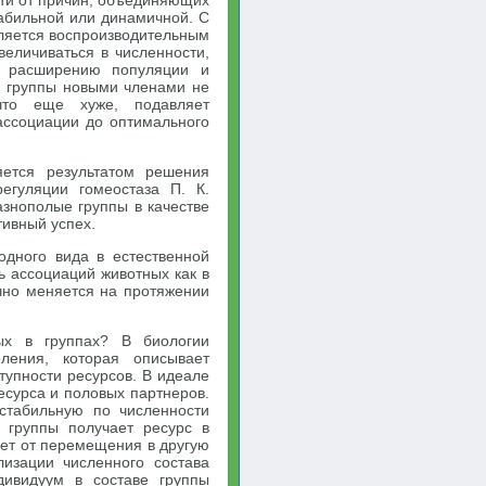
сти от причин, объединяющих
табильной или динамичной. С
ляется воспроизводительным
величиваться в численности,
к расширению популяции и
е группы новыми членами не
что еще хуже, подавляет
ассоциации до оптимального
яется результатом решения
егуляции гомеостаза П. К.
азнополые группы в качестве
ивный успех.
одного вида в естественной
ь ассоциаций животных как в
ично меняется на протяжении
ых в группах? В биологии
ления, которая описывает
упности ресурсов. В идеале
есурса и половых партнеров.
стабильную по численности
н группы получает ресурс в
ает от перемещения в другую
изации численного состава
дивидуум в составе группы