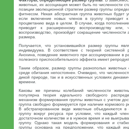
Факторы, определяющие размер группы
. В зависимо
животных, их ассоциация может быть по численности с
позиции эволюционной стратегии размер группы опреде
фитнесом. Некая абстрактная группа животных будет у
если включение новых членов в группу приводит 
процветанию вида в целом. В случае, когда пополнени
приводит к расширенному воспроизводству или, 
воспроизводство, произойдет сокращение численности 
размера.
Получается, что установившийся размер группы явл
индивидуума. В соответствие с теорией системной р
Анохина, поведение животного при ассоциировании в р
полезного приспособительного эффекта имеет репродукт
Таким образом, размер группы разнополых животных 
среде обитания непостоянен. Очевидно, что численност
дикой природе, так и в искусственных условиях динам
времени.
Каковы же причины колебаний численности животн
популярна теория идеального свободного распреде
механизм формирования группы животных с учетом дост
группа свободно формируется при наличии кормового р
В абстрагированном виде животные объединяются в 
группу вокруг ресурса при условии, что каждый чле
достаточном количестве и в нужное время и не выигрыв
группу. Однако такая модель формирования и стабил
группы основана на предположении, что каждый ин