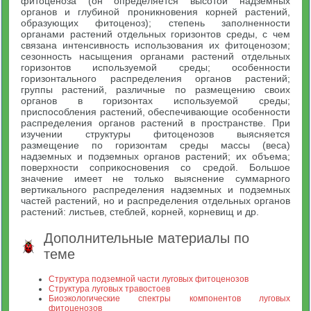
фитоценоза (он определяется высотой надземных
органов и глубиной проникновения корней растений,
образующих фитоценоз); степень заполненности
органами растений отдельных горизонтов среды, с чем
связана интенсивность использования их фитоценозом;
сезонность насыщения органами растений отдельных
горизонтов используемой среды; особенности
горизонтального распределения органов растений;
группы растений, различные по размещению своих
органов в горизонтах используемой среды;
приспособления растений, обеспечивающие особенности
распределения органов растений в пространстве. При
изучении структуры фитоценозов выясняется
размещение по горизонтам среды массы (веса)
надземных и подземных органов растений; их объема;
поверхности соприкосновения со средой. Большое
значение имеет не только выяснение суммарного
вертикального распределения надземных и подземных
частей растений, но и распределения отдельных органов
растений: листьев, стеблей, корней, корневищ и др.
Дополнительные материалы по
теме
Структура подземной части луговых фитоценозов
Структура луговых травостоев
Биоэкологические спектры компонентов луговых
фитоценозов