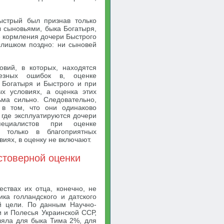
ыстрый был признав только
ы сыновьями, быка Богатыря,
» кормления дочери Быстрого
слишком поздно: ни сыновей
овий, в которых, находятся
езных ошибок в, оценке
 Богатыря и Быстрого и при
х условиях, а оценка этих
ьма сильно. Следовательно,
 в том, что они одинаково
 где эксплуатируются дочери
пециалистов при оценке
и только в благоприятных
иях, в оценку не включают.
стоверной оценки
ствах их отца, конечно, не
ика голландского и датского
ой цели. По данным Научно-
и и Полесья Украинской ССР,
ляла для быка Тима 2%, для