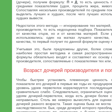
(дочери), получим формулу:
П = Д
, то есть ценность
средними показателями (удоя, процента жира, живог
Сопоставляя нескольких производителей по средним по
выделить лучших и худших, после чего лучших исполь
худших вывести.
Недостаток этого метода — игнорирование тех матерей,
производителя, то есть недооценка подбора. Показател
от качества отцов, но и от качества матерей. Если
использовались: один на матках лучшего качества,
качества, то первый получит по данной формуле оценку 
Учитывая это, были предложены другие, более сло
наиболее простая методика и самая распространен
формулы обязательно входят и составляют их основу 
производителя, сопоставляемые с показателями тех или 
Возраст дочерей производителя и по
Чтобы быстрее установить племенную ценность п
показатели его дочерей в первые же годы их продуциров
уровень удоев первотелок коррелируется последующи
сравнительно слабо. Следовательно, ограничиться оце
удоям дочерей-первотелок, когда есть дочери более 
неправильно. Столь же неверно вычислять для оценки
дочерей разного возраста. Такая оценка быка не могла
наследственности. Бык, среди дочерей которого преобла
заниженную оценку по сравнению с быком, оценен