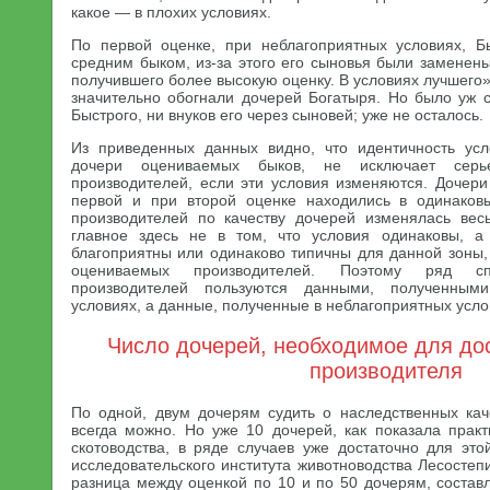
какое — в плохих условиях.
По первой оценке, при неблагоприятных условиях, Б
средним быком, из-за этого его сыновья были заменен
получившего более высокую оценку. В условиях лучшего
значительно обогнали дочерей Богатыря. Но было уж 
Быстрого, ни внуков его через сыновей; уже не осталось.
Из приведенных данных видно, что идентичность усл
дочери оцениваемых быков, не исключает серь
производителей, если эти условия изменяются. Дочери
первой и при второй оценке находились в одинаковы
производителей по качеству дочерей изменялась вес
главное здесь не в том, что условия одинаковы, а
благоприятны или одинаково типичны для данной зоны,
оцениваемых производителей. Поэтому ряд с
производителей пользуются данными, полученным
условиях, а данные, полученные в неблагоприятных услов
Число дочерей, необходимое для до
производителя
По одной, двум дочерям судить о наследственных каче
всегда можно. Но уже 10 дочерей, как показала практ
скотоводства, в ряде случаев уже достаточно для эт
исследовательского института животноводства Лесостеп
разница между оценкой по 10 и по 50 дочерям, состав