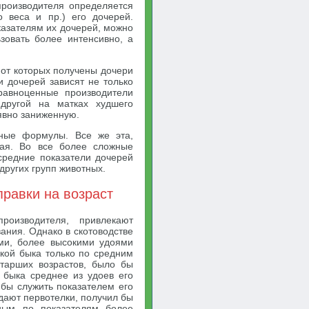
 производителя определяется
о веса и пр.) его дочерей.
казателям их дочерей, можно
зовать более интенсивно, а
 от которых получены дочери
и дочерей зависят не только
 равноценные производители
 другой на матках худшего
явно заниженную.
жные формулы. Все же эта,
ная. Во все более сложные
средние показатели дочерей
других групп животных.
правки на возраст
роизводителя, привлекают
ания. Однако в скотоводстве
ми, более высокими удоями
нкой быка только по средним
старших возрастов, было бы
 быка среднее из удоев его
 бы служить показателем его
дают первотелки, получил бы
ным по показателям более