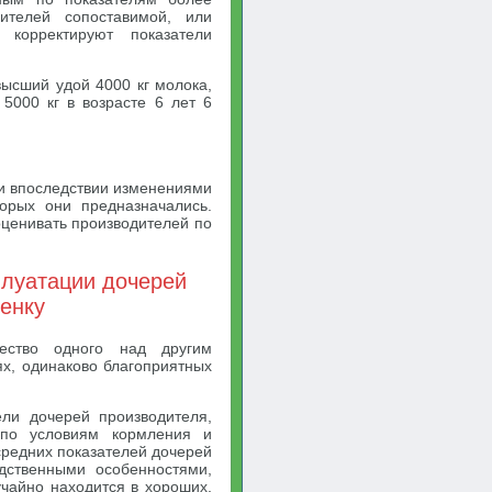
ителей сопоставимой, или
 корректируют показатели
ысший удой 4000 кг молока,
5000 кг в возрасте 6 лет 6
ми впоследствии изменениями
торых они предназначались.
оценивать производителей по
плуатации дочерей
ценку
ество одного над другим
ях, одинаково благоприятных
ели дочерей производителя,
 по условиям кормления и
средних показателей дочерей
дственными особенностями,
учайно находится в хороших,