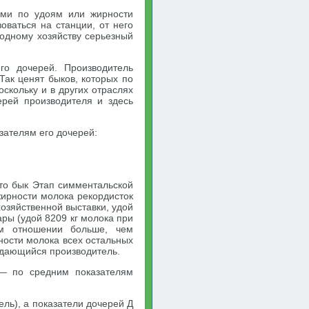
ями по удоям или жирности
оваться на станции, от него
родному хозяйству серьезный
го дочерей. Производитель
Так ценят быков, которых по
скольку и в других отраслях
ерей производителя и здесь
зателям его дочерей:
что бык Этап симментальской
ирности молока рекордисток
озяйственной выставки, удой
ары (удой 8209 кг молока при
ом отношении больше, чем
ности молока всех остальных
ыдающийся производитель.
 — по средним показателям
ль), а показа­тели дочерей Д