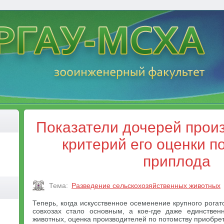
Показатели дочерей произ
критерий его оценки п
приплода
Тема:
Разведение сельскохозяйственных животных
Теперь, когда искусственное осеменение крупного рогато
совхозах стало основным, а кое-где даже единстве
животных, оценка производителей по потомству приобре