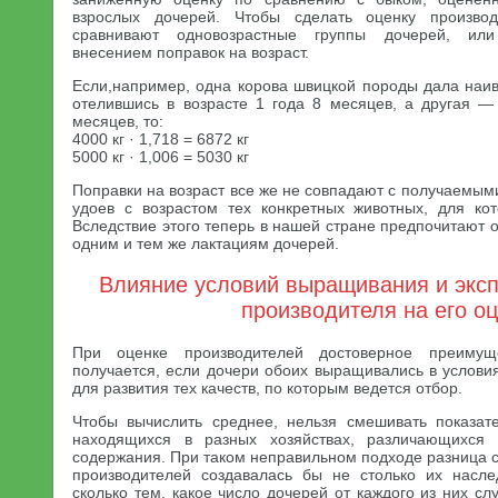
взрослых дочерей. Чтобы сделать оценку производ
сравнивают одновозрастные группы дочерей, или
внесением поправок на возраст.
Если,например, одна корова швицкой породы дала наив
отелившись в возрасте 1 года 8 месяцев, а другая — 
месяцев, то:
4000 кг · 1,718 = 6872 кг
5000 кг · 1,006 = 5030 кг
Поправки на возраст все же не совпадают с получаемы
удоев с возрастом тех конкретных животных, для ко
Вследствие этого теперь в нашей стране предпочитают 
одним и тем же лактациям дочерей.
Влияние условий выращивания и экс
производителя на его о
При оценке производителей достоверное преимущ
получается, если дочери обоих выращивались в услови
для развития тех качеств, по которым ведется отбор.
Чтобы вычислить среднее, нельзя смешивать показат
находящихся в разных хозяйствах, различающихся
содержания. При таком неправильном подходе разница 
производителей создавалась бы не столько их насле
сколько тем, какое число дочерей от каждого из них сл