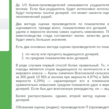
До 1/3 быков-производителей оказываются ухудшател
молока. Если бык-ухудшатель будет интенсивно использ
будут получены тысячи дочерей, что может нанести на
экономический ущерб.
Два метода оценки производителя по показателям е
оценивается, прежде всего, показателями его дочерей. 
удоям и жирности молока самих оценить невозможно. По
животноводства стада составляют матки, качество доч
будет иметь большое значение.
Есть два основных метода оценки производителя по пока
по числу или проценту выдающихся дочерей,
по средним показателям всех дочерей.
В ряде случаев первый способ более правильный. То, 
породы является отцом выдающихся по молочности и ж
мирового класса — Куклы (чемпион Всесоюзной сельскох
за 300 дней 10 955 кг молока при жирности 4,87%) и Заб
жирности 4,29%) — характеризует его в племенн
сравнительно невысокие средние показатели удоя и жир
дочерей. Если бык дал всесоюзную рекордистку, он — в
Более распространен, однако, второй метод оценки
дочерей.
Обозначив оценку (индекс) производителя П (производите